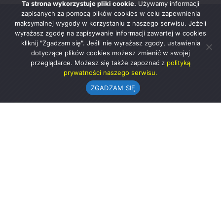
Ta strona wykorzystuje pliki cookie.
Używamy informacji
zapisanych za pomocą plików cookies w celu zapewnienia
maksymalnej wygody w korzystaniu z naszego serwisu. Jeżeli
wyrażasz zgodę na zapisywanie informacji zawartej w cookies
kliknij "Zgadzam się". Jeśli nie wyrażasz zgody, ustawienia
dotyczące plików cookies możesz zmienić w swojej
przeglądarce. Możesz się także zapoznać z
polityką
prywatności naszego serwisu.
ZGADZAM SIĘ
Urząd Gminy w Rząśni
ul. 1 Maja 37
98-332 Rząśnia
AE:PL-57726-56911-GBSAJ-23 (e-doręczenia)
gmina@rzasnia.pl
44 631-71-22 (biuro podawcze)