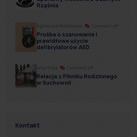
Rząśnia
Agnieszka Wiśniewska
Comment off
Prośba o szanowanie i
prawidłowe użycie
defibrylatorów AED
Artur Ruka
Comment off
Relacja z Pikniku Rodzinnego
w Suchowoli
Kontakt