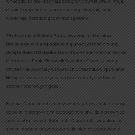
wnucząt. To oni – kochają bez granic swoje wnuki, mają
dla nich najwięcej czasu, często opiekują się nimi,
wspierają, doradzają i zawsze są blisko.
19 stycznia w Szkole Podstawowej im. Marcina
Bielskiego w Białej odbyła się uroczystość z okazji
Święta Babci i Dziadka.
Na wstępie Pani Dyrektor Mariola
Gleń wraz z Panią Kierownik Wydziału Oświaty Iwoną
Szcześniak powitały wszystkich uczestników spotkania
kierując serdeczne życzenia i dużo ciepłych słów w
stronę honorowych gości.
Babcia i Dziadek to bardzo ważne osoby w życiu każdego
dziecka, dlatego w tym szczególnym dniu dzieci również
pamiętały o swoich Babciach i Dziadkach i wspólnie ze
swoimi paniami przygotowały dla nich przedstawienie.