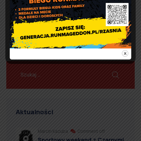
naszej gminie
Aktualności
Marcin Kazuba
Comment off
Sportowy weekend z Czarnymi