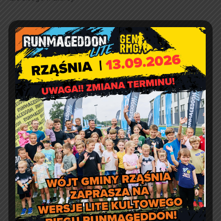
Świadczenie wspierające
dla osób z
niepełnosprawnością
Wielka Orkiestra
Świątecznej Pomocy w