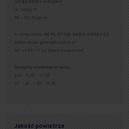
Urząd Gminy w Rząśni
ul. 1 Maja 37
98 – 332 Rząśnia
e-doręczenia:
AE:PL-57726-56911-GBSAJ-23
adres email:
gmina@rzasnia.pl
tel. 44 631-71-22 (biuro podawcze)
Godziny otwarcia Urzędu:
pon.: 9:00 – 17:00
wt. – pt.: 7:30 – 15:30
Jakość powietrza