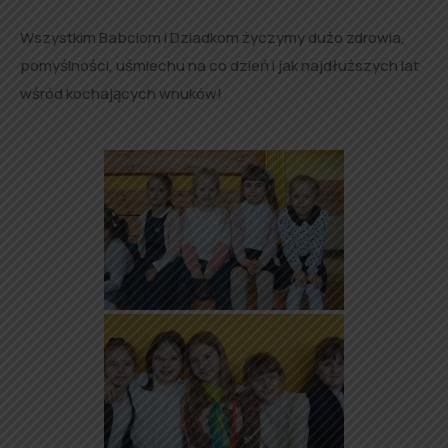
Wszystkim Babciom i Dziadkom życzymy dużo zdrowia,
pomyślności, uśmiechu na co dzień i jak najdłuższych lat
wśród kochających wnuków!