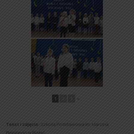
1
2
3
►
Tekst i zdjęcia:
Szkoła Podstawowa im. Marcina
Bielskiego w Białej.