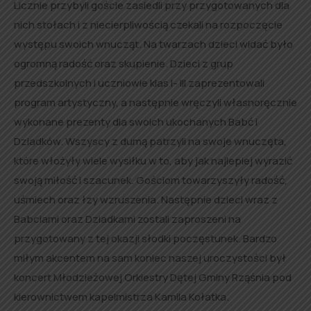
Licznie przybyli goście zasiedli przy przygotowanych dla
nich stołach i z niecierpliwością czekali na rozpoczęcie
występu swoich wnucząt. Na twarzach dzieci widać było
ogromną radość oraz skupienie. Dzieci z grup
przedszkolnych i uczniowie klas I- III zaprezentowali
program artystyczny, a następnie wręczyli własnoręcznie
wykonane prezenty dla swoich ukochanych Babć i
Dziadków. Wszyscy z dumą patrzyli na swoje wnuczęta,
które włożyły wiele wysiłku w to, aby jak najlepiej wyrazić
swoją miłość i szacunek. Gościom towarzyszyły radość,
uśmiech oraz łzy wzruszenia. Następnie dzieci wraz z
Babciami oraz Dziadkami zostali zaproszeni na
przygotowany z tej okazji słodki poczęstunek. Bardzo
miłym akcentem na sam koniec naszej uroczystości był
koncert Młodzieżowej Orkiestry Dętej Gminy Rząśnia pod
kierownictwem kapelmistrza Kamila Kołatka.