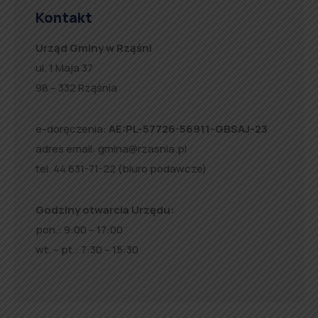
Kontakt
Urząd Gminy w Rząśni
ul. 1 Maja 37
98 – 332 Rząśnia
e-doręczenia:
AE:PL-57726-56911-GBSAJ-23
adres email:
gmina@rzasnia.pl
tel. 44 631-71-22 (biuro podawcze)
Godziny otwarcia Urzędu:
pon.: 9:00 – 17:00
wt. – pt.: 7:30 – 15:30