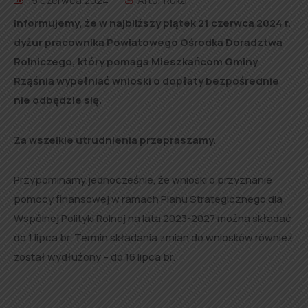
19 czerwca 2024
Artur Ruka
Informujemy, że w najbliższy piątek 21 czerwca 2024 r.
dyżur pracownika Powiatowego Ośrodka Doradztwa
Rolniczego, który pomaga Mieszkańcom Gminy
Rząśnia wypełniać wnioski o dopłaty bezpośrednie
nie odbędzie się.
Za wszelkie utrudnienia przepraszamy.
Przypominamy jednocześnie, że wnioski o przyznanie
pomocy finansowej w ramach Planu Strategicznego dla
Wspólnej Polityki Rolnej na lata 2023-2027 można składać
do 1 lipca br. Termin składania zmian do wniosków również
został wydłużony – do 16 lipca br.