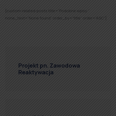
[custom-related-posts title=”Podobne wpisy:”
none_text=”None found” order_by=”title” order=”ASC”]
Projekt pn. Zawodowa
Reaktywacja