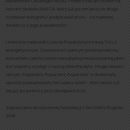
kabaretowy Cezarego Pazury. Potem czas przyszedł na
koncert zespołu BASTA, który już po nim jeszcze długo
rozdawał autografy i podpisywał płyty – co najlepiej
świadczy o jego popularności.
I wreszcie nadszedł czas na Poparzonych Kawą Trzy z
energetycznym, żywiołowym i pełnym profesjonalizmu
koncertem zakończonym niewątpliwą niespodzianką jakim
był wspólny występ z naszą orkiestrą dęta. Długie oklaski i
okrzyki „Poparzeni, Poparzeni, Poparzeni” w doskonały
sposób podsumowały ten udany dzień – który skończył
się już po północy przy dźwiękach DJ’a.
Zapraszamy do obszernej fotorelacji z Dni Gminy Rząśnia
2016.