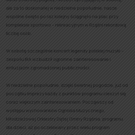
ale za to doskonałej w niedzielne popołudnie, nasze
wspólne święto po raz kolejny ściągnęło na plac przy
kompleksie sportowo – rekreacyjnym w Rząśni rekordową
liczbę osób.
W sobotę szczególnie koncert legendy polskiej muzyki –
zespołu IRA wzbudził ogromne zainteresowanie i
entuzjazm zgromadzonej publiczności.
W niedzielne popołudnie, dzięki świetnej pogodzie, już od
początku imprezy każdy z punktów programu cieszył się
coraz większym zainteresowaniem. Począwszy od
występu wychowanków Ogniska Muzycznego,
Młodzieżowej Orkiestry Dętej Gminy Rząśnia, programu
dla dzieci, aż po oczekiwany przez wielu program