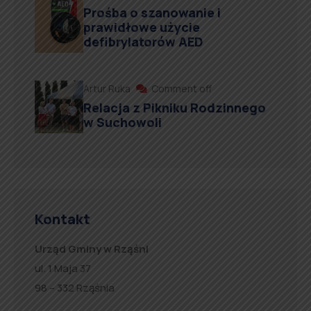
Prośba o szanowanie i
prawidłowe użycie
defibrylatorów AED
Artur Ruka
Comment off
Relacja z Pikniku Rodzinnego
w Suchowoli
Kontakt
Urząd Gminy w Rząśni
ul. 1 Maja 37
98 – 332 Rząśnia