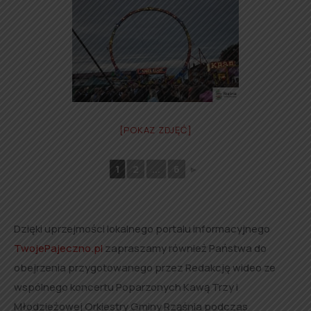
[POKAZ ZDJĘĆ]
1
2
...
6
►
Dzięki uprzejmości lokalnego portalu informacyjnego
TwojePajeczno.pl
zapraszamy również Państwa do
obejrzenia przygotowanego przez Redakcję wideo ze
wspólnego koncertu Poparzonych Kawą Trzy i
Młodzieżowej Orkiestry Gminy Rząśnia podczas