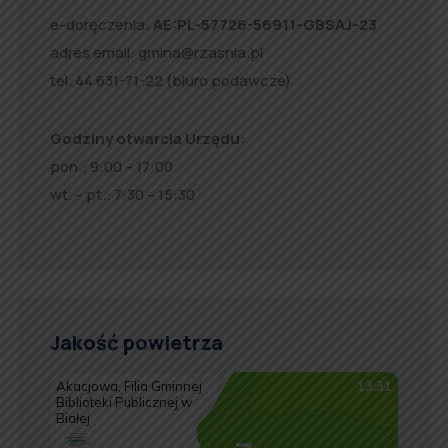
e-doręczenia:
AE:PL-57726-56911-GBSAJ-23
adres email:
gmina@rzasnia.pl
tel. 44 631-71-22 (biuro podawcze)
Godziny otwarcia Urzędu:
pon.: 9:00 – 17:00
wt. – pt.: 7:30 – 15:30
Jakość powietrza