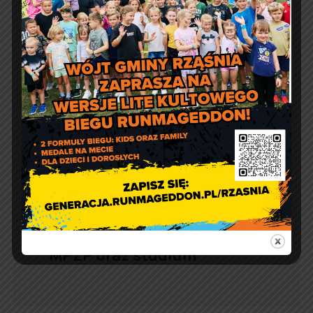
Obowiązek trzymania psów
na terenie ogrodzonym
Obwieszczenia –
przystąpienie do zmiany
MPZP oraz studium