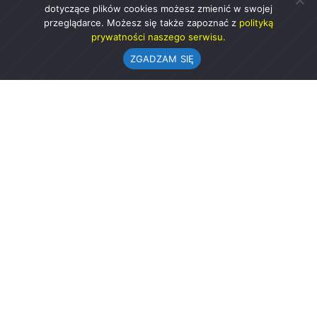
dotyczące plików cookies możesz zmienić w swojej
przeglądarce. Możesz się także zapoznać z
polityką
prywatności naszego serwisu.
ZGADZAM SIĘ
Urząd Gminy w Rząśni
ul. 1 Maja 37
98-332 Rząśnia
AE:PL-57726-56911-GBSAJ-23 (e-doręczenia)
gmina@rzasnia.pl
44 631-71-22 (biuro podawcze)
Godziny otwarcia Urzędu:
pon.: 9.00-17.00
wt.-pt.: 7.30-15.30