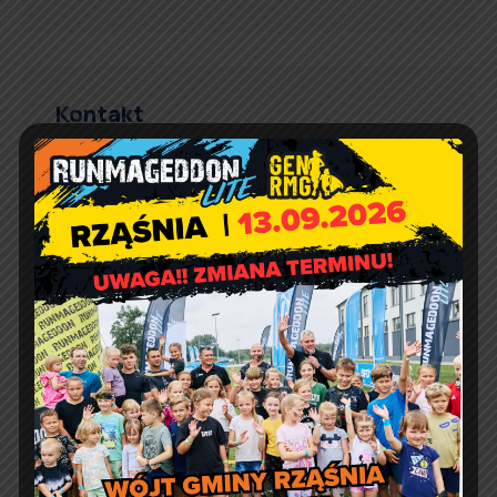
Kontakt
Urząd Gminy w Rząśni
ul. 1 Maja 37
98 – 332 Rząśnia
e-doręczenia:
AE:PL-57726-56911-GBSAJ-23
adres email:
gmina@rzasnia.pl
tel. 44 631-71-22 (biuro podawcze)
Godziny otwarcia Urzędu:
pon.: 9:00 – 17:00
wt. – pt.: 7:30 – 15:30