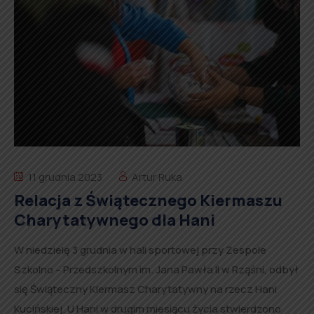
11 grudnia 2023
Artur Ruka
Relacja z Świątecznego Kiermaszu
Charytatywnego dla Hani
W niedzielę 3 grudnia w hali sportowej przy Zespole
Szkolno – Przedszkolnym im. Jana Pawła II w Rząśni, odbył
się Świąteczny Kiermasz Charytatywny na rzecz Hani
Kucińskiej. U Hani w drugim miesiącu życia stwierdzono