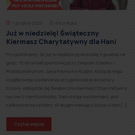
1 grudnia 2023
Artur Ruka
Już w niedzielę! Świąteczny
Kiermasz Charytatywny dla Hani
Przypominamy, że już w najbliższą niedzielę 3 grudnia od
godz. 15.00 w hali sportowej przy Zespole Szkolno –
Przedszkolnym im. Jana Pawła II w Rząśni, którą do tego
wyjątkowego wydarzenia przygotowali pracownicy
Szkoły, odbędzie się Świąteczny Kiermasz Charytatywny
na rzecz Hani Kucińskiej. Sam wstęp na Kiermasz jest
całkowicie bezpłatny. W drugim miesiącu życia u Hani […]
Czytaj więcej