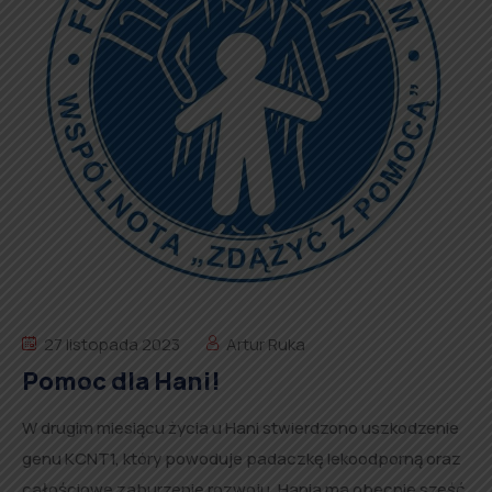
27 listopada 2023
Artur Ruka
Pomoc dla Hani!
W drugim miesiącu życia u Hani stwierdzono uszkodzenie
genu KCNT1, który powoduje padaczkę lekoodporną oraz
całościowe zaburzenie rozwoju. Hania ma obecnie sześć