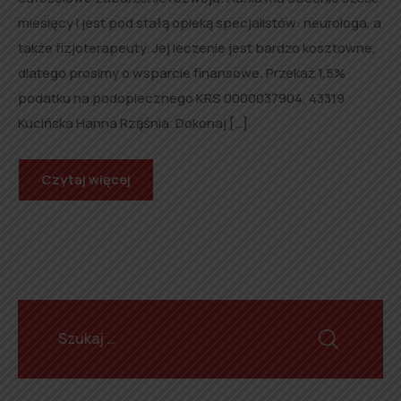
miesięcy i jest pod stałą opieką specjalistów: neurologa, a
także fizjoterapeuty. Jej leczenie jest bardzo kosztowne,
dlatego prosimy o wsparcie finansowe. Przekaż 1,5%
podatku na podopiecznego KRS 0000037904, 43319
Kucińska Hanna Rząśnia. Dokonaj […]
Czytaj więcej