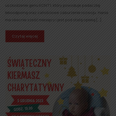
uszkodzenie genu KCNT1, który powoduje padaczkę
lekoodporną oraz całościowe zaburzenie rozwoju. Hania
ma obecnie sześć miesięcy i jest pod stałą opieką […]
Czytaj więcej