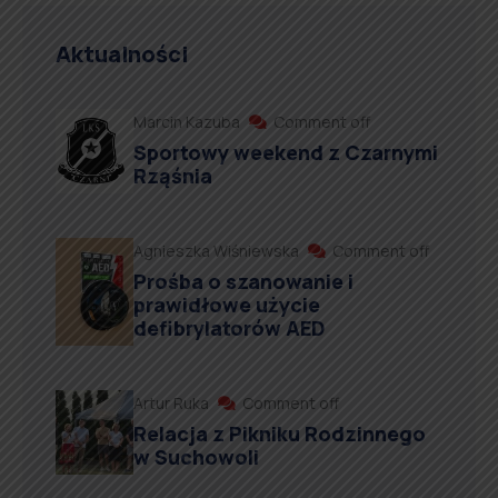
Aktualności
Marcin Kazuba
Comment off
Sportowy weekend z Czarnymi
Rząśnia
Agnieszka Wiśniewska
Comment off
Prośba o szanowanie i
prawidłowe użycie
defibrylatorów AED
Artur Ruka
Comment off
Relacja z Pikniku Rodzinnego
w Suchowoli