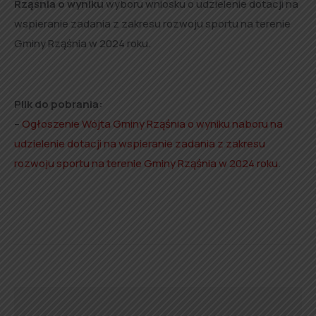
Rząśnia o wyniku
wyboru wniosku o udzielenie dotacji na
wspieranie zadania z zakresu rozwoju sportu na terenie
Gminy Rząśnia w 2024 roku.
Plik do pobrania:
–
Ogłoszenie Wójta Gminy Rząśnia o wyniku naboru na
udzielenie dotacji na wspieranie zadania z zakresu
rozwoju sportu na terenie Gminy Rząśnia w 2024 roku
.