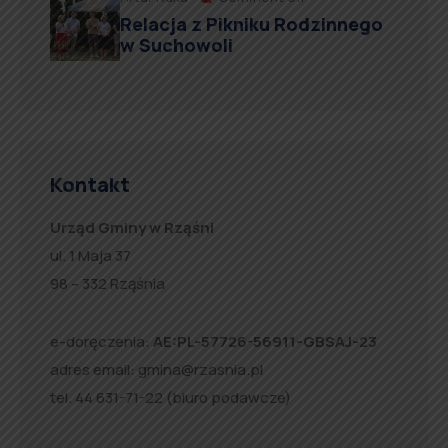
Relacja z Pikniku Rodzinnego
w Suchowoli
Kontakt
Urząd Gminy w Rząśni
ul. 1 Maja 37
98 – 332 Rząśnia
e-doręczenia:
AE:PL-57726-56911-GBSAJ-23
adres email:
gmina@rzasnia.pl
tel. 44 631-71-22 (biuro podawcze)