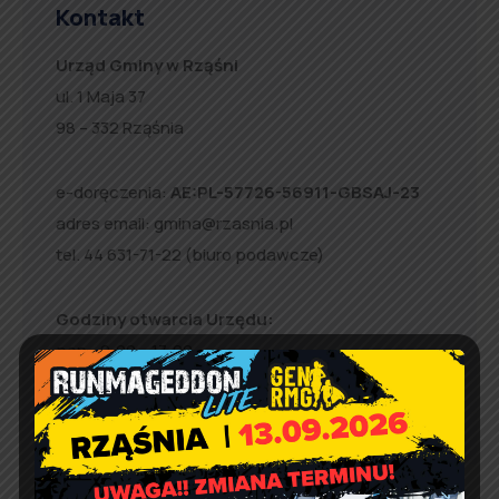
Kontakt
Urząd Gminy w Rząśni
ul. 1 Maja 37
98 – 332 Rząśnia
e-doręczenia:
AE:PL-57726-56911-GBSAJ-23
adres email:
gmina@rzasnia.pl
tel. 44 631-71-22 (biuro podawcze)
Godziny otwarcia Urzędu:
pon.: 9:00 – 17:00
wt. – pt.: 7:30 – 15:30