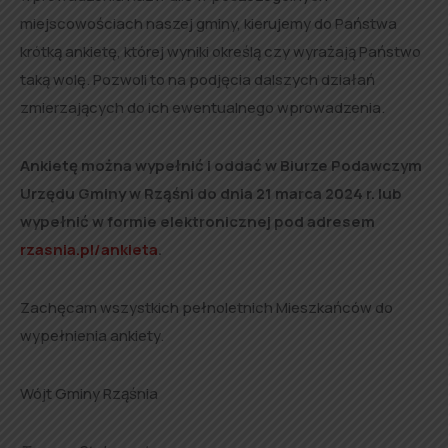
miejscowościach naszej gminy, kierujemy do Państwa
krótką ankietę, której wyniki określą czy wyrażają Państwo
taką wolę. Pozwoli to na podjęcia dalszych działań
zmierzających do ich ewentualnego wprowadzenia.
Ankietę można wypełnić i oddać w Biurze Podawczym
Urzędu Gminy w Rząśni do dnia 21 marca 2024 r. lub
wypełnić w formie elektronicznej pod adresem
rzasnia.pl/ankieta
.
Zachęcam wszystkich pełnoletnich Mieszkańców do
wypełnienia ankiety.
Wójt Gminy Rząśnia