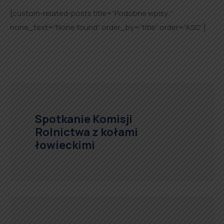
[custom-related-posts title=”Podobne wpisy:”
none_text=”None found” order_by=”title” order=”ASC”]
Spotkanie Komisji
Rolnictwa z kołami
łowieckimi