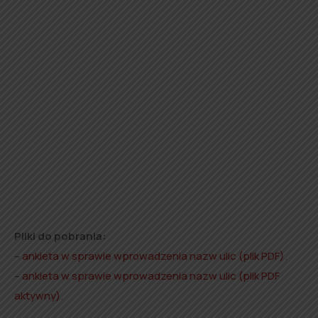
Pliki do pobrania:
–
ankieta w sprawie wprowadzenia nazw ulic (plik PDF)
.
–
ankieta w sprawie wprowadzenia nazw ulic (plik PDF
aktywny)
.