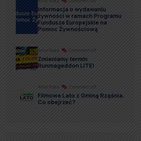
Artur Ruka
Comment off
Informacja o wydawaniu
żywności w ramach Programu
Fundusze Europejskie na
Pomoc Żywnościową
Artur Ruka
Comment off
Zmieniamy termin
Runmageddon LITE!
Artur Ruka
Comment off
Filmowe Lato z Gminą Rząśnia.
Co obejrzeć?