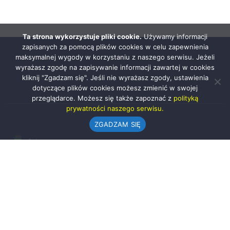
Ta strona wykorzystuje pliki cookie.
Używamy informacji
zapisanych za pomocą plików cookies w celu zapewnienia
maksymalnej wygody w korzystaniu z naszego serwisu. Jeżeli
wyrażasz zgodę na zapisywanie informacji zawartej w cookies
kliknij "Zgadzam się". Jeśli nie wyrażasz zgody, ustawienia
dotyczące plików cookies możesz zmienić w swojej
przeglądarce. Możesz się także zapoznać z
polityką
prywatności naszego serwisu.
ZGADZAM SIĘ
Urząd Gminy w Rząśni
ul. 1 Maja 37
98-332 Rząśnia
AE:PL-57726-56911-GBSAJ-23 (e-doręczenia)