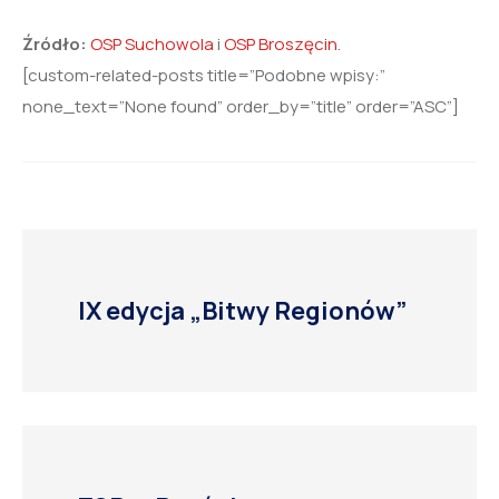
Źródło:
OSP Suchowola
i
OSP Broszęcin
.
[custom-related-posts title=”Podobne wpisy:”
none_text=”None found” order_by=”title” order=”ASC”]
IX edycja „Bitwy Regionów”