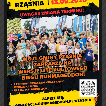
w Suchowoli
Kontakt
Urząd Gminy w Rząśni
ul. 1 Maja 37
98 – 332 Rząśnia
e-doręczenia:
AE:PL-57726-56911-GBSAJ-23
adres email:
gmina@rzasnia.pl
tel. 44 631-71-22 (biuro podawcze)
Godziny otwarcia Urzędu: