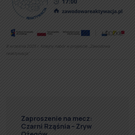
8 września 2025 r. Kolejny nabór w projekcie „Zawodowa
reaktywacja”
Zaproszenie na mecz:
Czarni Rząśnia – Zryw
Ożegów