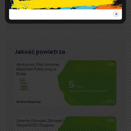
pon.: 9:00 – 17:00
wt. – pt.: 7:30 – 15:30
Jakość powietrza