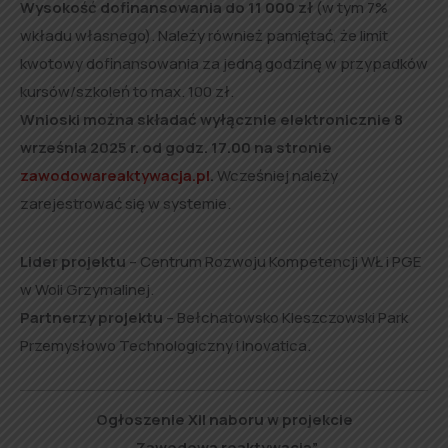
Wysokość dofinansowania do 11 000 zł
(w tym 7%
wkładu własnego). Należy również pamiętać, że limit
kwotowy dofinansowania za jedną godzinę w przypadków
kursów/szkoleń to max. 100 zł.
Wnioski można składać wyłącznie elektronicznie 8
września 2025 r. od godz. 17.00 na stronie
zawodowareaktywacja.pl
.
Wcześniej należy
zarejestrować się w systemie.
Lider projektu
– Centrum Rozwoju Kompetencji WŁ i PGE
w Woli Grzymalinej.
Partnerzy projektu
– Bełchatowsko Kleszczowski Park
Przemysłowo Technologiczny i Inovatica.
Ogłoszenie XII naboru w projekcie
„Zawodowa reaktywacja”