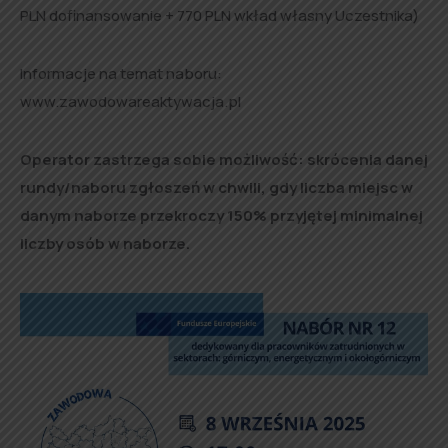
PLN dofinansowanie + 770 PLN wkład własny Uczestnika)
Informacje na temat naboru:
www.zawodowareaktywacja.pl
Operator zastrzega sobie możliwość: skrócenia danej
rundy/naboru zgłoszeń w chwili, gdy liczba miejsc w
danym naborze przekroczy 150% przyjętej minimalnej
liczby osób w naborze.