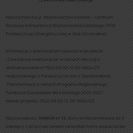
Nazwa Instytucji: Województwo Łódzkie – Centrum
Rozwoju Kompetencji Województwa Łódzkiego i PGE
Polskiej Grupy Energetycznej w Woli Grzymalinej
Informacje o planowanym naborze w projekcie
„Zawodowa reaktywacja” w ramach decyzji o
dofinansowanie nr FELD.09.02-IZ.00-0004/23
realizowanego z Funduszu na rzecz Sprawiedliwej
Transformacji w ramach Programu Regionalnego
Fundusze Europejskie dla Łódzkiego 2021-2027
Numer projektu: FELD.09.02-IZ.00-0004/23
Nazwa naboru:
NABÓR nr 12
„Bony krótkoterminowe do 3
miesięcy z przeznaczeniem na krótkie formy wsparcia dla