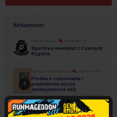
Aktualności
Marcin Kazuba
Comment off
Sportowy weekend z Czarnymi
Rząśnia
Agnieszka Wiśniewska
Comment off
Prośba o szanowanie i
prawidłowe użycie
defibrylatorów AED
Artur Ruka
Comment off
Relacja z Pikniku Rodzinnego