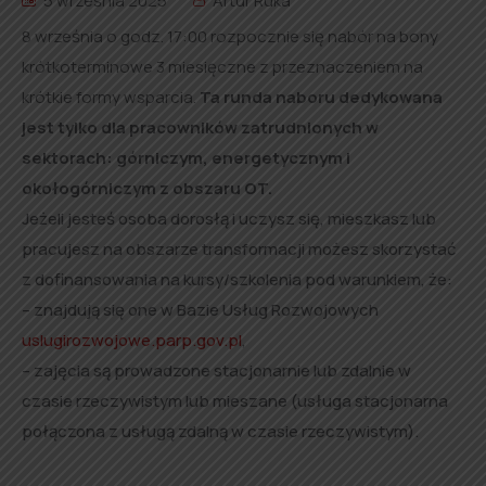
5 września 2025
Artur Ruka
8 września o godz. 17:00 rozpocznie się nabór na bony
krótkoterminowe 3 miesięczne z przeznaczeniem na
krótkie formy wsparcia.
Ta runda naboru dedykowana
jest tylko dla pracowników zatrudnionych w
sektorach: górniczym, energetycznym i
okołogórniczym z obszaru OT.
Jeżeli jesteś osoba dorosłą i uczysz się, mieszkasz lub
pracujesz na obszarze transformacji możesz skorzystać
z dofinansowania na kursy/szkolenia pod warunkiem, że:
– znajdują się one w Bazie Usług Rozwojowych
uslugirozwojowe.parp.gov.pl
,
– zajęcia są prowadzone stacjonarnie lub zdalnie w
czasie rzeczywistym lub mieszane (usługa stacjonarna
połączona z usługą zdalną w czasie rzeczywistym).