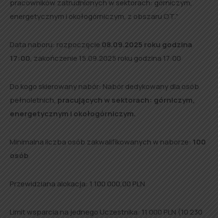
pracowników zatrudnionych w sektorach: górniczym,
energetycznym i okołogórniczym, z obszaru OT.”
Data naboru: rozpoczęcie
08.09.2025 roku godzina
17:00
, zakończenie 15.09.2025 roku godzina 17:00
Do kogo skierowany nabór: Nabór dedykowany dla osób
pełnoletnich,
pracujących w sektorach: górniczym,
energetycznym i okołogórniczym.
Minimalna liczba osób zakwalifikowanych w naborze:
100
osób
Przewidziana alokacja: 1 100 000,00 PLN
Limit wsparcia na jednego Uczestnika: 11 000 PLN (10 230