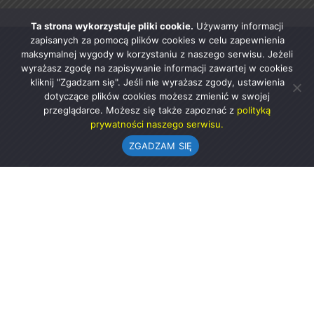
Ta strona wykorzystuje pliki cookie.
Używamy informacji
zapisanych za pomocą plików cookies w celu zapewnienia
maksymalnej wygody w korzystaniu z naszego serwisu. Jeżeli
wyrażasz zgodę na zapisywanie informacji zawartej w cookies
kliknij "Zgadzam się". Jeśli nie wyrażasz zgody, ustawienia
dotyczące plików cookies możesz zmienić w swojej
przeglądarce. Możesz się także zapoznać z
polityką
prywatności naszego serwisu.
ZGADZAM SIĘ
Urząd Gminy w Rząśni
ul. 1 Maja 37
98-332 Rząśnia
AE:PL-57726-56911-GBSAJ-23 (e-doręczenia)
gmina@rzasnia.pl