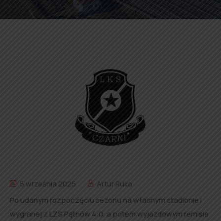
5 września 2025
Artur Ruka
Po udanym rozpoczęciu sezonu na własnym stadionie i
wygranej z LZS Pątnów 4:0, a potem wyjazdowym remisie