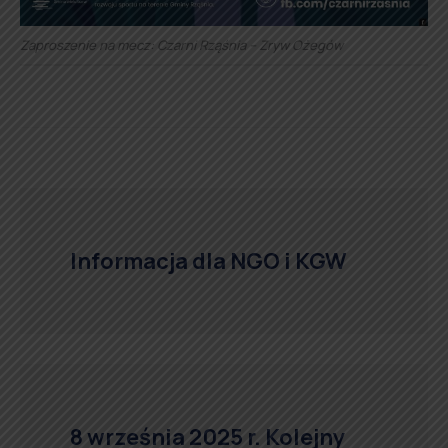
Zaproszenie na mecz: Czarni Rząśnia – Zryw Ożegów
Informacja dla NGO i KGW
8 września 2025 r. Kolejny