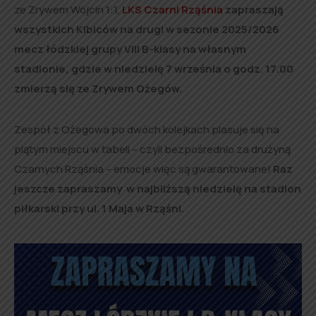
ze Zrywem Wójcin 1:1,
LKS Czarni Rząśnia
zapraszają
wszystkich Kibiców na drugi w sezonie 2025/2026
mecz łódzkiej grupy VIII B-klasy na własnym
stadionie, gdzie w niedzielę 7 września o godz. 17.00
zmierzą się ze Zrywem Ożegów.
Zespół z Ożegowa po dwóch kolejkach plasuje się na
piątym miejscu w tabeli – czyli bezpośrednio za drużyną
Czarnych Rząśnia – emocje więc są gwarantowane!
Raz
jeszcze zapraszamy w najbliższą niedzielę na stadion
piłkarski przy ul. 1 Maja w Rząśni.