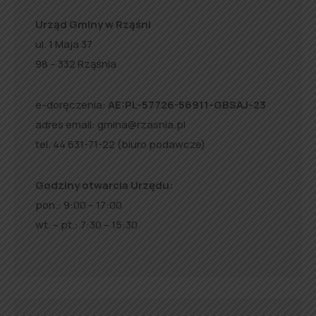
Urząd Gminy w Rząśni
ul. 1 Maja 37
98 – 332 Rząśnia
e-doręczenia:
AE:PL-57726-56911-GBSAJ-23
adres email:
gmina@rzasnia.pl
tel. 44 631-71-22 (biuro podawcze)
Godziny otwarcia Urzędu:
pon.: 9:00 – 17:00
wt. – pt.: 7:30 – 15:30