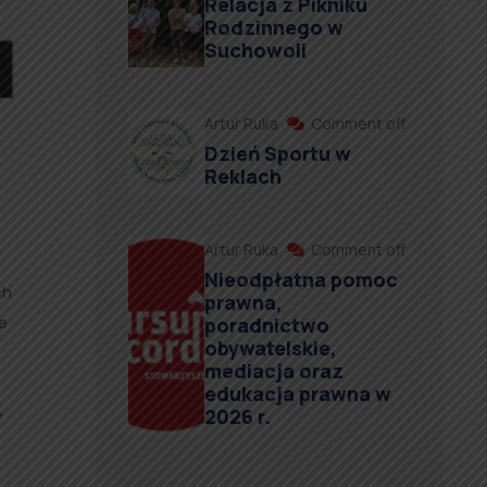
Relacja z Pikniku
Rodzinnego w
Suchowoli
Artur Ruka
Comment off
Dzień Sportu w
Reklach
Artur Ruka
Comment off
Nieodpłatna pomoc
ch
prawna,
e
poradnictwo
obywatelskie,
mediacja oraz
edukacja prawna w
2026 r.
y