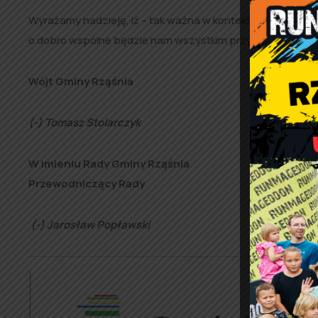
Wyrażamy nadzieję, iż – tak ważna w kontekście obchodz
o dobro wspólne będzie nam wszystkim przyświecała i w 
Wójt Gminy Rząśnia
(-) Tomasz Stolarczyk
W imieniu Rady Gminy Rząśnia
Przewodniczący Rady
(-) Jarosław Popławski