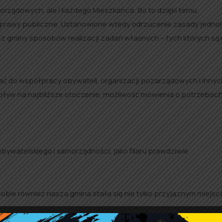
rządowych, ale i każdego Mieszkańca. Bo to dzięki temu
awy publiczne. Ustanowione wtedy odrzucenie zasady jednoli
gminy sposobów realizacji zadań własnych – tych których są n
ać do współpracy obywateli, organizacji pozarządowych i innyc
ływ na najbliższe otoczenie, możliwość mówienia o potrzebach 
bywatelskiego i samorządności, jako filaru prawdziwie
bie również nasza gmina stała się nie tylko przyjaznym miejs