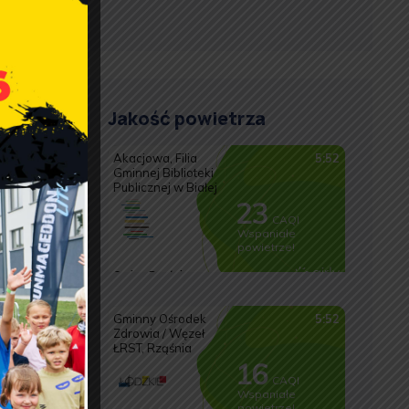
 troska
Jakość powietrza