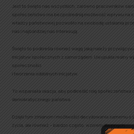
Jest to święto nas wszystkich, zarówno pracowników samo
społeczeństwo ma bezpośrednią możliwość wpływu na spr
władzy państwowej pozwoliło na swobodę ustalania przez 
nas i najbardziej nas interesują.
Święto to podkreśla również wagę jaką należy przywiązyw
inicjatyw społecznych z samorządem. Uwypukla realny wp
społeczności
i tworzenia oddolnych inicjatyw.
To wspaniała okazja, aby podkreślić rolę społeczeństwa o
demokratycznego państwa.
Dzięki tym zmianom i możliwości decydowania samemu o so
życia, ale również – bardzo często, wzorem dla innych