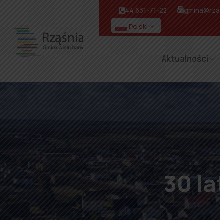
44 631-71-22
gmina@rzas
Polski
▼
Aktualności
30 l