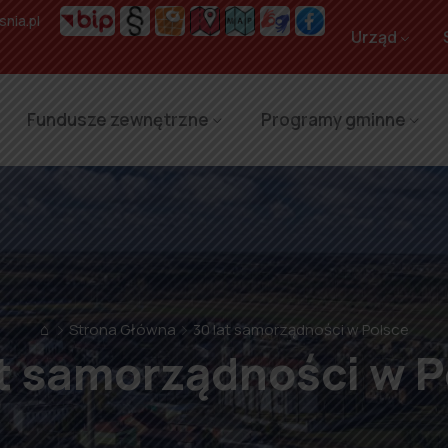
nia.pl
Urząd
Fundusze zewnętrzne
Programy gminne
⌂
Strona Główna
30 lat samorządności w Polsce
at samorządności w P