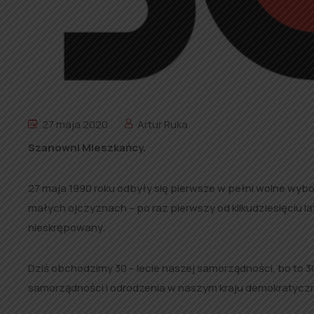
27 maja 2020
Artur Ruka
Szanowni Mieszkańcy.
27 maja 1990 roku odbyły się pierwsze w pełni wolne wybo
małych ojczyznach – po raz pierwszy od kilkudziesięciu 
nieskrępowany.
Dziś obchodzimy 30 – lecie naszej samorządności, bo to 
samorządności i odrodzenia w naszym kraju demokratycz