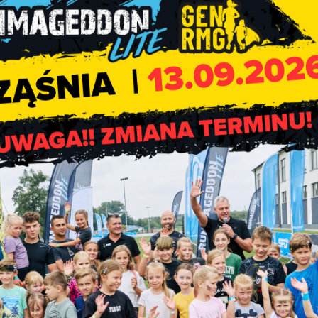
onego dziś Dnia Samorządu Terytorialnego – idea samorządności
przyszłości.