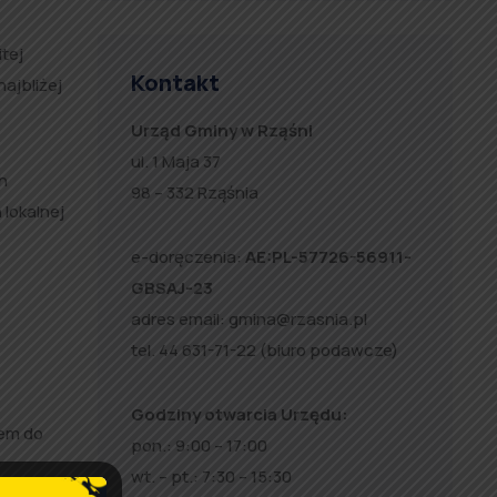
tej
Kontakt
ajbliżej
Urząd Gminy w Rząśni
ul. 1 Maja 37
h
98 – 332 Rząśnia
lokalnej
e-doręczenia:
AE:PL-57726-56911-
GBSAJ-23
adres email:
gmina@rzasnia.pl
tel. 44 631-71-22 (biuro podawcze)
Godziny otwarcia Urzędu:
cem do
pon.: 9:00 – 17:00
wt. – pt.: 7:30 – 15:30