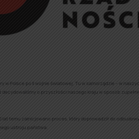
ry w Polsce po II wojnie światowej. Tu w samorządzie – w naszy
lat decydowaliśmy o przyszłości naszego kraju w sposób zupełni
30 lat temu zainicjowano proces, który doprowadził do odbudow
nego ustroju państwa.