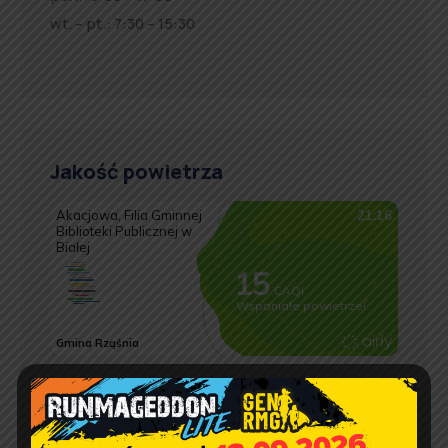
wt. – pt.: 7:30 – 15:30
Jakość powietrza