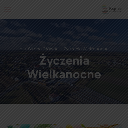
⌂
Strona Główna
Życzenia Wielkanocne
Życzenia
Wielkanocne