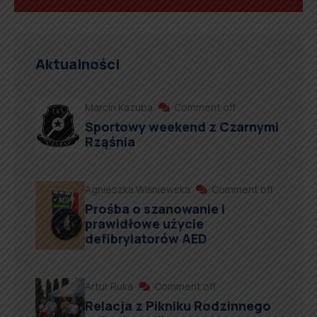
Aktualności
Marcin Kazuba
Comment off
Sportowy weekend z Czarnymi
Rząśnia
Agnieszka Wiśniewska
Comment off
Prośba o szanowanie i
prawidłowe użycie
defibrylatorów AED
Artur Ruka
Comment off
Relacja z Pikniku Rodzinnego