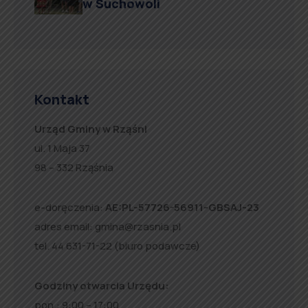
w Suchowoli
Kontakt
Urząd Gminy w Rząśni
ul. 1 Maja 37
98 – 332 Rząśnia
e-doręczenia:
AE:PL-57726-56911-GBSAJ-23
adres email:
gmina@rzasnia.pl
tel. 44 631-71-22 (biuro podawcze)
Godziny otwarcia Urzędu:
pon.: 9:00 – 17:00