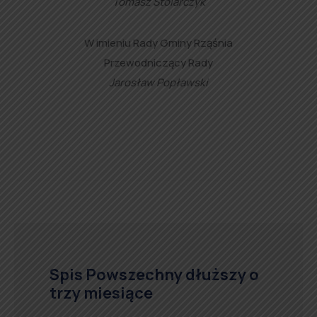
Tomasz Stolarczyk
W imieniu Rady Gminy Rząśnia
Przewodniczący Rady
Jarosław Popławski
Spis Powszechny dłuższy o
trzy miesiące