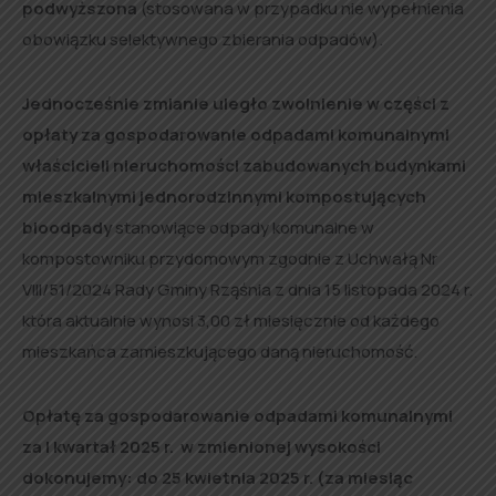
podwyższona
(stosowana w przypadku nie wypełnienia
obowiązku selektywnego zbierania odpadów).
Jednocześnie zmianie uległo zwolnienie w części z
opłaty za gospodarowanie odpadami komunalnymi
właścicieli nieruchomości zabudowanych budynkami
mieszkalnymi jednorodzinnymi kompostujących
bioodpady
stanowiące odpady komunalne w
kompostowniku przydomowym zgodnie z Uchwałą Nr
VIII/51/2024 Rady Gminy Rząśnia z dnia 15 listopada 2024 r.
która aktualnie wynosi 3,00 zł miesięcznie od każdego
mieszkańca zamieszkującego daną nieruchomość.
Opłatę za gospodarowanie odpadami komunalnymi
za I kwartał 2025 r. w zmienionej wysokości
dokonujemy: do 25 kwietnia 2025 r. (za miesiąc