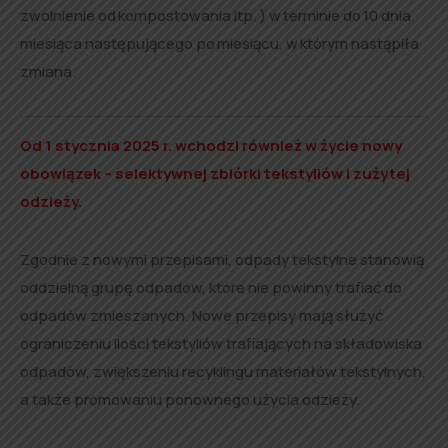
zwolnienie od kompostowania itp. ) w terminie do 10 dnia
miesiąca następującego po miesiącu, w którym nastąpiła
zmiana.
Od 1 stycznia 2025 r. wchodzi również w życie nowy
obowiązek – selektywnej zbiórki tekstyliów i zużytej
odzieży.
Zgodnie z nowymi przepisami, odpady tekstylne stanowią
oddzielną grupę odpadów, które nie powinny trafiać do
odpadów zmieszanych. Nowe przepisy mają służyć
ograniczeniu ilości tekstyliów trafiających na składowiska
odpadów, zwiększeniu recyklingu materiałów tekstylnych,
a także promowaniu ponownego użycia odzieży.