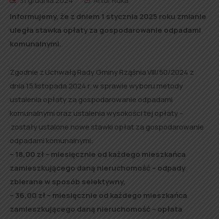
31 grudnia 2024
Artur Ruka
Informujemy, że z dniem 1 stycznia 2025 roku zmianie
uległa stawka opłaty za gospodarowanie odpadami
komunalnymi.
Zgodnie z Uchwałą Rady Gminy Rząśnia VIII/50/2024 z
dnia 15 listopada 2024 r. w sprawie wyboru metody
ustalenia opłaty za gospodarowanie odpadami
komunalnymi oraz ustalenia wysokości tej opłaty –
zostały ustalone nowe stawki opłat za gospodarowanie
odpadami komunalnymi:
– 18,00 zł – miesięcznie od każdego mieszkańca
zamieszkującego daną nieruchomość – odpady
zbierane w sposób selektywny,
– 36,00 zł – miesięcznie od każdego mieszkańca
zamieszkującego daną nieruchomość – opłata