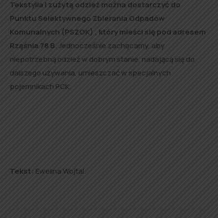
Tekstylia i zużytą odzież można dostarczyć do
Punktu Selektywnego Zbierania Odpadów
Komunalnych (PSZOK) , który mieści się pod adresem
Rząśnia 78 B.
Jednocześnie zachęcamy, aby
niepotrzebną odzież w dobrym stanie, nadającą się do
dalszego używania, umieszczać w specjalnych
pojemnikach PCK.
Tekst:
Ewelina Wojtal.