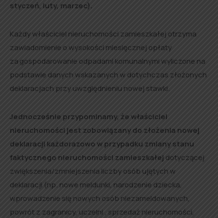
styczeń, luty, marzec).
Każdy właściciel nieruchomości zamieszkałej otrzyma
zawiadomienie o wysokości miesięcznej opłaty
za gospodarowanie odpadami komunalnymi wyliczone na
podstawie danych wskazanych w dotychczas złożonych
deklaracjach przy uwzględnieniu nowej stawki.
Jednocześnie przypominamy,
że właściciel
nieruchomości jest zobowiązany do złożenia nowej
deklaracji każdorazowo w przypadku zmiany stanu
faktycznego nieruchomości zamieszkałej
dotyczącej
zwiększenia/zmniejszenia liczby osób ujętych w
deklaracji (np. nowe meldunki, narodzenie dziecka,
wprowadzenie się nowych osób niezameldowanych,
powrót z zagranicy, uczelni , sprzedaż nieruchomości,