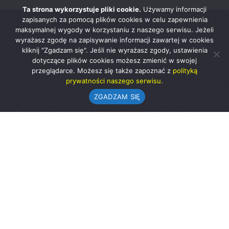
Ta strona wykorzystuje pliki cookie.
Używamy informacji
zapisanych za pomocą plików cookies w celu zapewnienia
maksymalnej wygody w korzystaniu z naszego serwisu. Jeżeli
wyrażasz zgodę na zapisywanie informacji zawartej w cookies
kliknij "Zgadzam się". Jeśli nie wyrażasz zgody, ustawienia
dotyczące plików cookies możesz zmienić w swojej
przeglądarce. Możesz się także zapoznać z
polityką
prywatności naszego serwisu.
ZGADZAM SIĘ
Urząd Gminy w Rząśni
ul. 1 Maja 37
98-332 Rząśnia
AE:PL-57726-56911-GBSAJ-23 (e-doręczenia)
gmina@rzasnia.pl