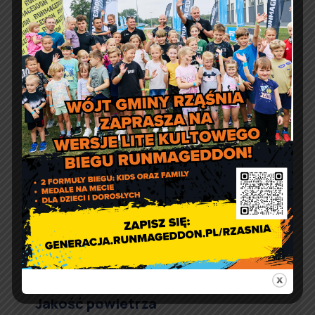
ul. 1 Maja 37
98 – 332 Rząśnia
e-doręczenia:
AE:PL-57726-56911-GBSAJ-23
adres email:
gmina@rzasnia.pl
tel. 44 631-71-22 (biuro podawcze)
Godziny otwarcia Urzędu:
pon.: 9:00 – 17:00
wt. – pt.: 7:30 – 15:30
Jakość powietrza