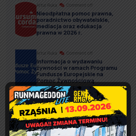
Artur Ruka
Comment off
Nieodpłatna pomoc prawna,
poradnictwo obywatelskie,
mediacja oraz edukacja
prawna w 2026 r.
Artur Ruka
Comment off
Informacja o wydawaniu
żywności w ramach Programu
Fundusze Europejskie na
Pomoc Żywnościową
Kontakt
Urząd Gminy w Rząśni