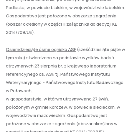
Podlaska, w powiecie bialskim, w województwie lubelskim.
Gospodarstwo jest położone w obszarze zagrożenia
(obszar określony w części III załącznika do decyzji KE
2014/709/UE).
Osiemdziesiąte ósme ognisko ASF
(sześćdziesiąte piąte w
tym roku) stwierdzono na podstawie wyników badań
otrzymanych 23 sierpnia br. z krajowego laboratorium
referencyjnego ds. ASF, tj. Państwowego Instytutu
Weterynaryjnego – Państwowego Instytutu Badawczego
w Puławach,
w gospodarstwie, w którym utrzymywano 27 świń,
położonym w gminie Korczew, w powiecie siedleckim, w
województwie mazowieckim. Gospodarstwo jest
położone w obszarze zagrożenia (obszar określony w
części III załącznika do decyzji KE 2014/709/UE).