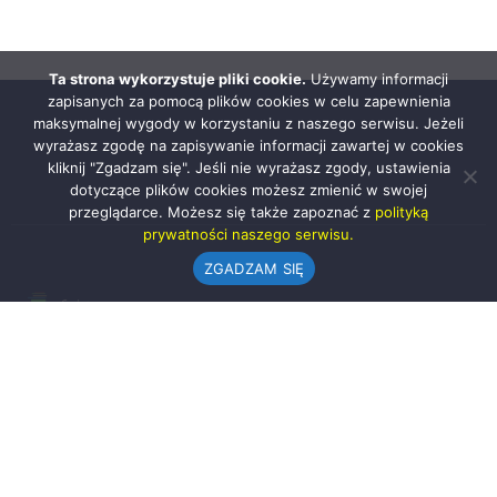
Ta strona wykorzystuje pliki cookie.
Używamy informacji
zapisanych za pomocą plików cookies w celu zapewnienia
maksymalnej wygody w korzystaniu z naszego serwisu. Jeżeli
wyrażasz zgodę na zapisywanie informacji zawartej w cookies
kliknij "Zgadzam się". Jeśli nie wyrażasz zgody, ustawienia
dotyczące plików cookies możesz zmienić w swojej
przeglądarce. Możesz się także zapoznać z
polityką
prywatności naszego serwisu.
ZGADZAM SIĘ
Urząd Gminy w Rząśni
ul. 1 Maja 37
98-332 Rząśnia
AE:PL-57726-56911-GBSAJ-23 (e-doręczenia)