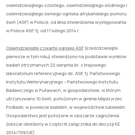
osiemdziesiątego szóstego, osiemdziesiątego siódmego i
osiemdziesiątego ósmego ogniska afrykańskiego pomoru
świń (ASF) w Polsce, od dnia stwierdzenia występowania
w Polsce ASF, tj. od 17 lutego 2014 r.
Osiemdziesiąte czwarte ognisko ASF
(sześćdziesiąte
pierwsze w tym roku) stwierdzono na podstawie wyników
badań otrzymanych 22 sierpnia br. z krajowego
laboratorium referencyjnego ds. ASF, tj. Państwowego
Instytutu Weterynaryjnego – Państwowego Instytutu
Badawczego w Puławach, w gospodarstwie, w którym
utrzymywano 10 świń, położonym w gminie Międzyrzec
Podlaski, w powiecie bialskim, w województwie lubelskim.
Gospodarstwo jest położone w obszarze zagrożenia
(obszar określony w części III załącznika do decyzji KE
2014/709/UE).