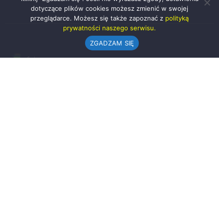
dotyczące plików cookies możesz zmienić w swojej
przeglądarce. Możesz się także zapoznać z
polityką
prywatności naszego serwisu.
ZGADZAM SIĘ
Urząd Gminy w Rząśni
ul. 1 Maja 37
98-332 Rząśnia
AE:PL-57726-56911-GBSAJ-23 (e-doręczenia)
gmina@rzasnia.pl
44 631-71-22 (biuro podawcze)
Godziny otwarcia Urzędu:
pon.: 9.00-17.00
wt.-pt.: 7.30-15.30