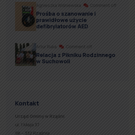
Agnieszka Wiśniewska
Comment off
Prośba o szanowanie i
prawidłowe użycie
defibrylatorów AED
Artur Ruka
Comment off
Relacja z Pikniku Rodzinnego
w Suchowoli
Kontakt
Urząd Gminy w Rząśni
ul. 1 Maja 37
98 – 332 Rząśnia