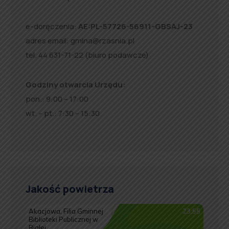
e-doręczenia:
AE:PL-57726-56911-GBSAJ-23
adres email:
gmina@rzasnia.pl
tel. 44 631-71-22 (biuro podawcze)
Godziny otwarcia Urzędu:
pon.: 9:00 – 17:00
wt. – pt.: 7:30 – 15:30
Jakość powietrza