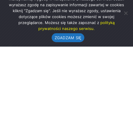
wyrażasz zgodę na zapisywanie informacji zawartej w cookies
kliknij "Zgadzam się". Jeśli nie wyrażasz zgody, ustawienia
dotyczące plików cookies możesz zmienić w swojej
przeglądarce. Możesz się także zapoznać z
polityką
prywatności naszego serwisu.
ZGADZAM SIĘ
Urząd Gminy w Rząśni
ul. 1 Maja 37
98-332 Rząśnia
AE:PL-57726-56911-GBSAJ-23 (e-doręczenia)
gmina@rzasnia.pl
44 631-71-22 (biuro podawcze)
Godziny otwarcia Urzędu: