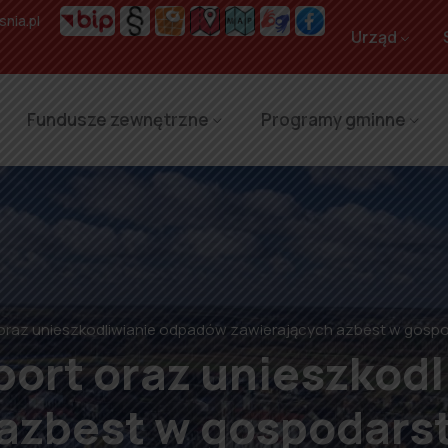
nia.pl
Urząd
Fundusze zewnętrzne
Programy gminne
t oraz unieszkodliwianie odpadów zawierających azbest w gosp
sport oraz unieszkod
azbest w gospodars