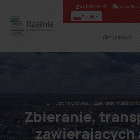
44 631-71-22
gmina@rzas
Polski
▼
Aktualności
⌂
Strona Główna
Zbieranie, transpor
Zbieranie, tran
zawierających 