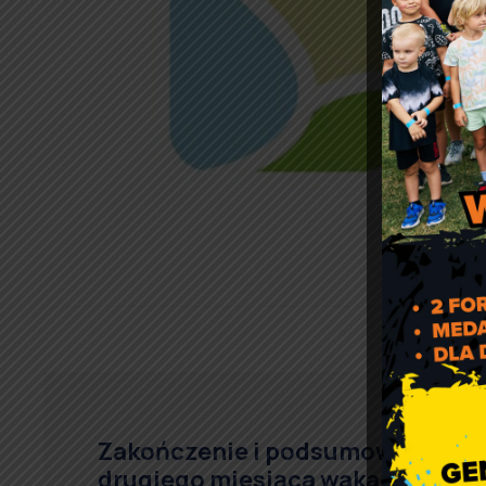
www
Zakończenie i podsumowanie
drugiego miesiąca wakacji w