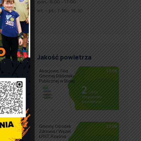
pon.: 9:00 – 17:00
wt. – pt.: 7:30 – 15:30
Jakość powietrza
a
5