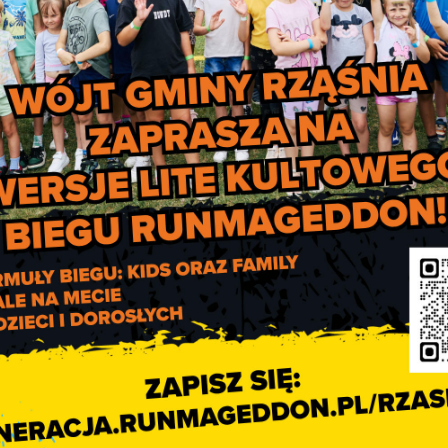
.wfosigw.lodz.pl
System kaucyjny rozpoczyn
działanie od października 202