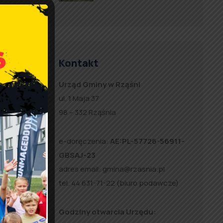
Kontakt
estowe
Urząd Gminy w Rząśni
ul. 1 Maja 37
98 – 332 Rząśnia
e-doręczenia:
AE:PL-57726-56911-
GBSAJ-23
lodz.pl
.
adres email:
gmina@rzasnia.pl
tel. 44 631-71-22 (biuro podawcze)
Godziny otwarcia Urzędu: