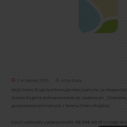
3 września 2025
Artur Ruka
Wójt Gminy Rząśnia informuje mieszkańców, że Wojewódzk
Gminie Rząśnia dofinansowanie do zadania pn. „Zbieranie
gospodarstwach rolnych z terenu Gminy Rząśnia”.
Koszt całkowity zadania brutto:
55.598,40
zł
z czego dot