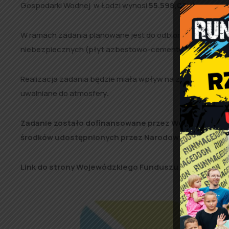
Gospodarki Wodnej w Łodzi wynosi
55.598,00zł.
W ramach zadania planowane jest do odbioru od mieszkań
niebezpiecznych (płyt azbestowo-cementowych) z 21 po
Realizacja zadania będzie miała wpływ na zmniejszenie 
uwalniane do atmosfery
.
Zadanie zostało dofinansowane przez Wojewódzki Fu
środków udostępnionych przez Narodowy Fundusz Oc
Link do strony Wojewódzkiego Funduszu Ochrony Śro