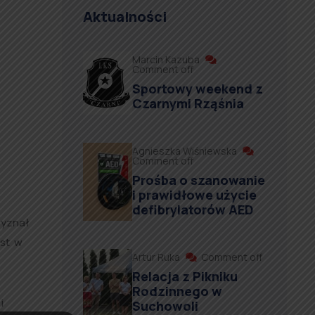
Aktualności
Marcin Kazuba
Comment off
Sportowy weekend z
Czarnymi Rząśnia
Agnieszka Wiśniewska
Comment off
Prośba o szanowanie
i prawidłowe użycie
defibrylatorów AED
zyznał
est w
Artur Ruka
Comment off
Relacja z Pikniku
Rodzinnego w
i
Suchowoli