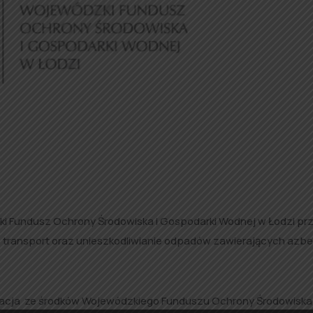
i Fundusz Ochrony Środowiska i Gospodarki Wodnej w Łodzi pr
, transport oraz unieszkodliwianie odpadów zawierających azb
acja ze środków Wojewódzkiego Funduszu Ochrony Środowiska 