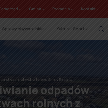
Samorząd
Gmina
Promocja
Kontakt
Sprawy obywatelskie
Kultura i Sport
odarstwach rolnych z terenu Gminy Rząśnia
liwianie odpadów
twach rolnych z