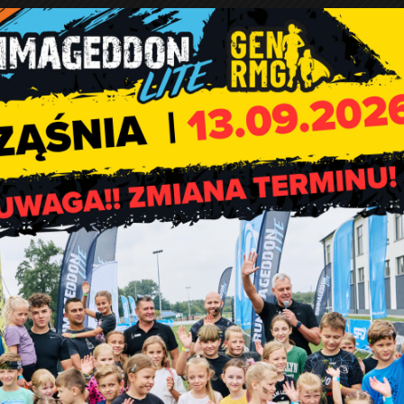
ców, transport, oraz unieszkodliwienie 93,6 Mg odpadów
sesji.
zagrożenia dla zdrowia ludzi, wywoływanego przez włókna azb
ndusz Ochrony Środowiska i Gospodarki Wodnej w Łodzi ze
hrony Środowiska i Gospodarki Wodnej.
dowiska i Gospodarki Wodnej w Łodzi:
https://www.wfosigw.