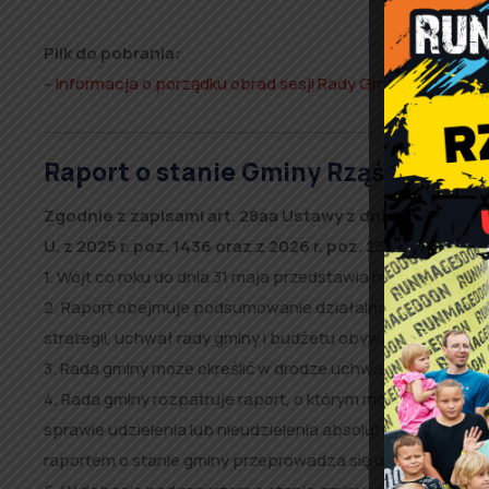
Plik do pobrania:
–
informacja o porządku obrad sesji Rady Gminy Rząśnia 
Raport o stanie Gminy Rząśnia za ro
Zgodnie z zapisami art. 28aa Ustawy z dnia 8 marca 1990
U. z 2025 r. poz. 1436 oraz z 2026 r. poz. 252):
1. Wójt co roku do dnia 31 maja przedstawia radzie gminy ra
2. Raport obejmuje podsumowanie działalności wójta w rok
strategii, uchwał rady gminy i budżetu obywatelskiego.
3. Rada gminy może określić w drodze uchwały szczegół
4. Rada gminy rozpatruje raport, o którym mowa w ust. 1,
sprawie udzielenia lub nieudzielenia absolutorium wójtow
raportem o stanie gminy przeprowadza się debatę.