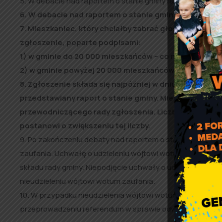
5. W debacie nad raportem o stanie gminy radni zabieraj
6. W debacie nad raportem o stanie gminy mieszkańcy
7. Mieszkaniec, który chciałby zabrać głos w trybie 
zgłoszenie, poparte podpisami:
1) w gminie do 20 000 mieszkańców – co najmniej 20 o
2) w gminie powyżej 20 000 mieszkańców – co najmnie
8. Zgłoszenie składa się najpóźniej w dniu poprzedza
przedstawiany raport o stanie gminy. Mieszkańcy są 
przewodniczącego rady zgłoszenia. Liczba mieszkańc
postanowi o zwiększeniu tej liczby.
9. Po zakończeniu debaty nad raportem o stanie gminy 
zaufania. Uchwałę o udzieleniu wójtowi wotum zaufani
składu rady gminy. Niepodjęcie uchwały o udzieleniu wó
nieudzieleniu wójtowi wotum zaufania.
10. W przypadku nieudzielenia wójtowi wotum zaufania w
przeprowadzeniu referendum w sprawie odwołania wójta. Prz