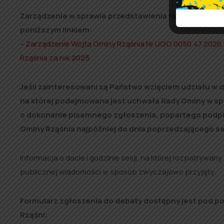
Zarządzenie w sprawie przedstawienia raportu o stani
poniższym linkiem:
–
Zarządzenie Wójta Gminy Rząśnia Nr UGO.0050.47.2026 z 
Rząśnia za rok 2025
.
Jeśli zainteresowani są Państwo wzięciem udziału w d
na której podejmowana jest uchwała Rady Gminy w spr
o dokonanie pisemnego zgłoszenia, popartego podpi
Gminy Rząśnia najpóźniej do dnia poprzedzającego se
Informacja o dacie i godzinie sesji, na której rozpatrywan
publicznej wiadomości w sposób zwyczajowo przyjęty.
Formularz zgłoszenia do debaty dostępny jest pod p
Rząśni: