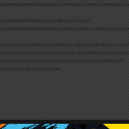
nia sprawozdania finansowego Gminnego Ośrodka Zdrowia w Rzą
 Biblioteki Publicznej w Rząśni za 2025 rok.
ia sprawozdania finansowego Gminy Rząśnia za 2025 rok wraz z
ójtowi Gminy Rząśnia absolutorium z wykonania budżetu za 2025
ody na utworzenie i przystąpienie do spółdzielni energetycznej
letniej Prognozy Finansowej Gminy Rząśnia na lata 2026-2033.
tu Gminy Rząśnia na 2026 rok.