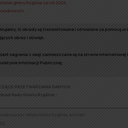
stanie gminy Rząśnia za rok 2025
,
h osobowych
.
rmujemy, iż obrady są transmitowane i utrwalane za pomocą u
jących obraz i dźwięk.
miast nagrania z sesji zamieszczane są na stronie internetowej
uletynie Informacji Publicznej.
CZĄCE PRZETWARZANIA DANYCH
obrad Rady Gminy Rząśnia –
owana przez Wójta Gminy Rząśnia, kontakt:
22.