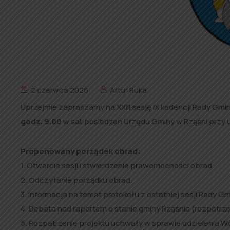
2 czerwca 2026
Artur Ruka
Uprzejmie zapraszamy na XXIII sesję IX kadencji Rady Gmi
godz. 9.00
w sali posiedzeń Urzędu Gminy w Rząśni przy ul
Proponowany porządek obrad:
1. Otwarcie sesji i stwierdzenie prawomocności obrad.
2. Odczytanie porządku obrad.
3. Informacja na temat protokołu z ostatniej sesji Rady Gm
4. Debata nad raportem o stanie gminy Rząśnia (rozpatrze
5. Rozpatrzenie projektu uchwały w sprawie udzielenia W