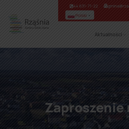
44 631-71-22
gmina@rzas
Polski
▼
Aktualności
⌂
Zaproszenie 