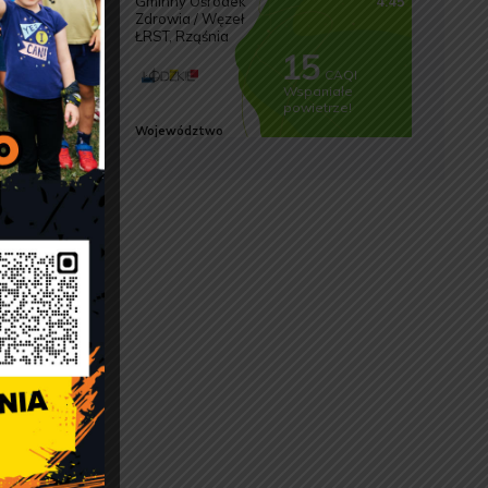
ne
 ma być
ada
otum
owego