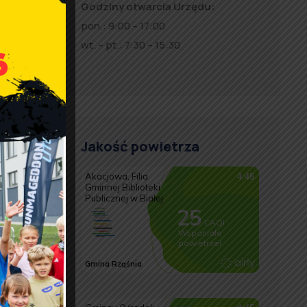
Godziny otwarcia Urzędu:
pon.: 9:00 – 17:00
wt. – pt.: 7:30 – 15:30
)
m.: Dz.
Jakość powietrza
tawionym