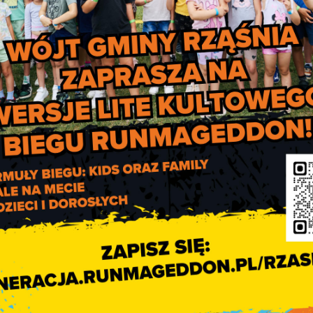
ą głos bez ograniczeń czasowych.
 gminy mogą zabierać głos.
określonym w ust. 6, składa do przewodniczącego rady pisem
sób;
j 50 osób.
jącym dzień, na który zwołana została sesja, podczas której
dopuszczani do głosu według kolejności otrzymania przez
ów mogących zabrać głos w debacie wynosi 15, chyba że r
rada gminy przeprowadza głosowanie nad udzieleniem wójtowi w
a rada gminy podejmuje bezwzględną większością głosów ustaw
jtowi wotum zaufania jest równoznaczne z podjęciem uchwały o
 dwóch kolejnych latach rada gminy może podjąć uchwałę o
episy art. 28a ust. 3 i 5 stosuje się odpowiednio.