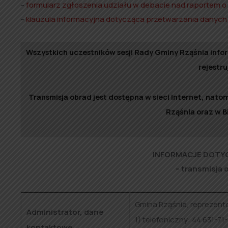
–
formularz zgłoszenia udziału w debacie nad raportem o 
–
klauzula informacyjna dotycząca przetwarzania danyc
Wszystkich uczestników sesji Rady Gminy Rząśnia info
rejestru
Transmisja obrad jest dostępna w sieci Internet, nato
Rząśnia oraz w Bi
INFORMACJE DOTY
– transmisja 
Gmina Rząśnia, reprezent
Administrator, dane
1) telefoniczny: 44 631-71-
kontaktowe