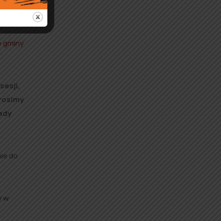
ą pod
e gminy
sesji,
prosimy
ady
nie do
y w