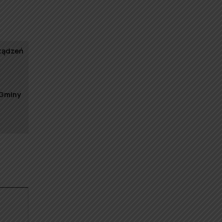
rządzeń
 Gminy