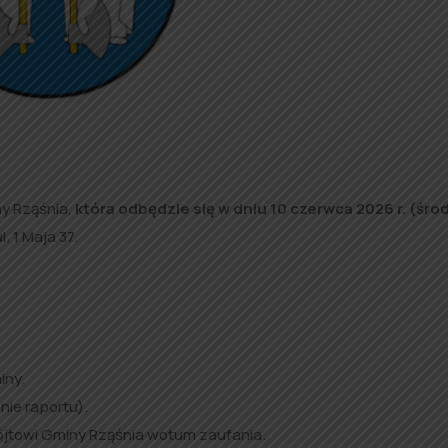
ny Rząśnia,
która
odbędzie się w dniu 10 czerwca 2026 r. (śro
. 1 Maja 37.
iny.
nie raportu).
ójtowi Gminy Rząśnia wotum zaufania.