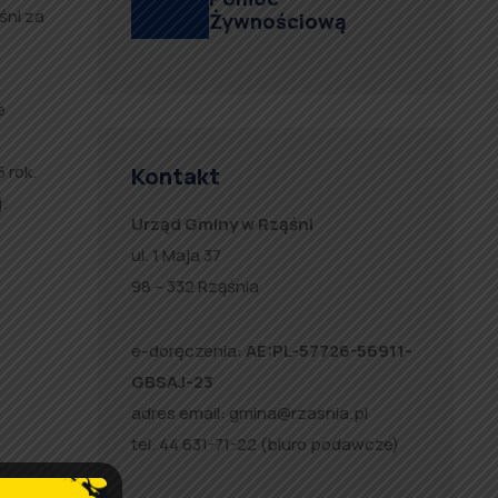
śni za
Żywnościową
e
 rok.
Kontakt
.
Urząd Gminy w Rząśni
ul. 1 Maja 37
98 – 332 Rząśnia
e-doręczenia:
AE:PL-57726-56911-
GBSAJ-23
adres email:
gmina@rzasnia.pl
tel. 44 631-71-22 (biuro podawcze)