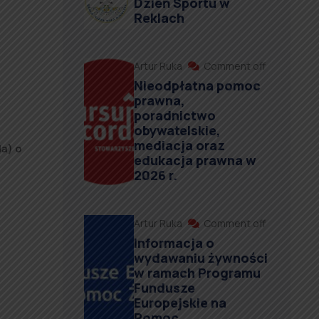
Dzień Sportu w
Reklach
Artur Ruka
Comment off
Nieodpłatna pomoc
prawna,
poradnictwo
obywatelskie,
mediacja oraz
da) o
edukacja prawna w
2026 r.
Artur Ruka
Comment off
Informacja o
wydawaniu żywności
w ramach Programu
Fundusze
Europejskie na
Pomoc