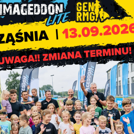
zwołanej na 10 czerwca 2026 roku
.
k 2025 (
informacja z dnia 21 maja 2026
 r. o samorządzie gminnym (t.j. Dz. U. z 2025 r. poz. 1153; z
port o stanie gminy.
u poprzednim, w szczególności realizację polityk, programów i
owe wymogi dotyczące raportu.
 podczas sesji, na której podejmowana jest uchwała rady gminy w
i. Raport rozpatrywany jest w pierwszej kolejności. Nad przeds