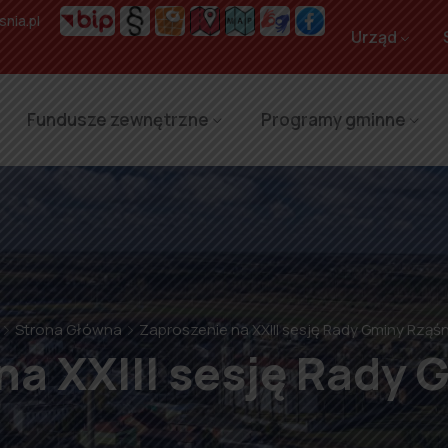
nia.pl
Urząd
Fundusze zewnętrzne
Programy gminne
Strona Główna
Zaproszenie na XXIII sesję Rady Gminy Rząśn
na XXIII sesję Rady 