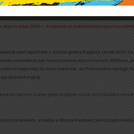
e gminy Rząśnia za rok 2025 oraz treść raportu dostępne s
dnia 14 maja 2026 r . w sprawie przedstawienia raportu o stani
ebacie nad raportem o stanie gminy Rząśnia za rok 2025 na 
awie udzielenia lub nieudzielenia absolutorium Wójtowi, 
sami co najmniej 20 mieszkańców, do Przewodniczącego R
sję absolutoryjną.
y będzie raport o stanie gminy Rząśnia za rok 2025 podana zosta
oniższym linkiem, a także w Biurze Podawczym Urzędu Gmin