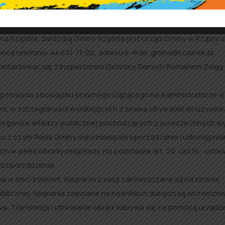
hronie Danych Osobowych z dnia 27 kwietnia 2016 r. (dalej
a Rząśnia. Siedzibą Gminy Rząśnia jest Urząd Gminy w Rząśni ul
mocą telefonu: 44 631-71-22; adresu e-mail: gmina@rzasnia.pl.
ontaktować się z Inspektorem Ochrony Danych Romanem Zelgą
pełniania obowiązku prawnego ciążącego na Administratorze w
ni, w szczególności wynikających z prawa obywateli do uzyskiw
ych organów władzy publicznej pochodzących z powszechnych 
ku z czym Rada Gminy ma obowiązek sporządzania i udostępnia
h w pełni obrady sesji Rady, na podstawie art. 20. ust.1b. ustaw
) Rozporządzenia.
a w sieci Internet. Nagrania z sesji zamieszczane są na stronie
Publicznej. Nagrania zapisane na nośnikach danych są archiwiz
wa. Transmisja i utrwalanie obrad odbywa się za pomocą urządz