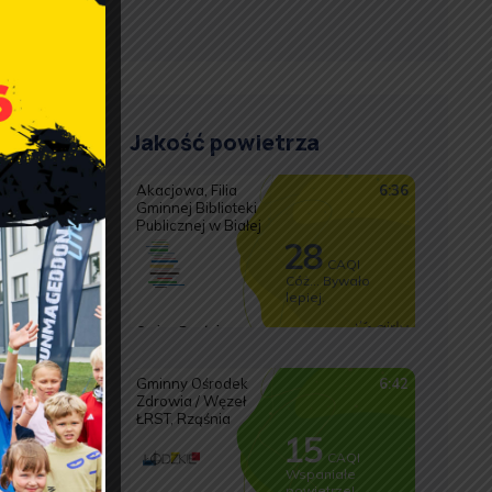
 w
Jakość powietrza