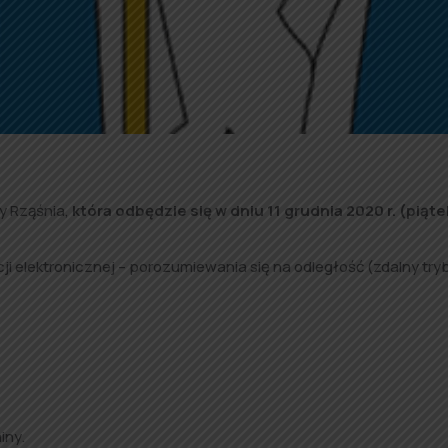
y Rząśnia,
która
odbędzie się w dniu 11 grudnia 2020 r. (piąte
i elektronicznej – porozumiewania się na odległość (zdalny try
iny.