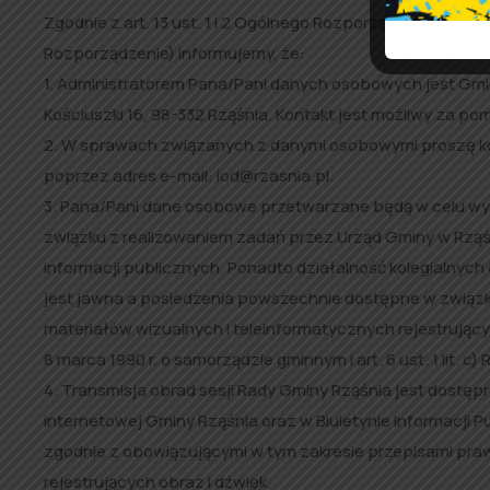
Zgodnie z art. 13 ust. 1 i 2 Ogólnego Rozporządzenia o Oc
Rozporządzenie) informujemy, że:
1. Administratorem Pana/Pani danych osobowych jest Gmin
Kościuszki 16, 98-332 Rząśnia. Kontakt jest możliwy za po
2. W sprawach związanych z danymi osobowymi proszę k
poprzez adres e-mail: iod@rzasnia.pl.
3. Pana/Pani dane osobowe przetwarzane będą w celu wy
związku z realizowaniem zadań przez Urząd Gminy w Rząś
informacji publicznych. Ponadto działalność kolegialn
jest jawna a posiedzenia powszechnie dostępne w związ
materiałów wizualnych i teleinformatycznych rejestrującyc
8 marca 1990 r. o samorządzie gminnym i art. 6 ust. 1 lit. c
4. Transmisja obrad sesji Rady Gminy Rząśnia jest dostępn
internetowej Gminy Rząśnia oraz w Biuletynie Informacji 
zgodnie z obowiązującymi w tym zakresie przepisami pra
rejestrujących obraz i dźwięk.