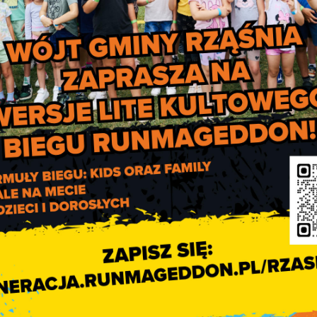
wołanej na 11 grudnia 2020 roku
.
rmujemy, iż obrady są transmitowane i utrwalane za pomocą u
jących obraz i dźwięk.
miast nagrania z sesji zamieszczane są na stronie internetowej
uletynie Informacji Publicznej.
walania za pomocą urządzeń rejestrujących obraz i dźwięk s