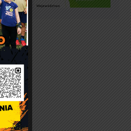
rządzeń
 Gminy
esji