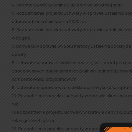
4. Informacja Wójta Gminy z działań od ostatniej sesji.
5. Rozpatrzenie projektu uchwały w sprawie ustalenia do
odprowadzenia ścieków na 2020 rok.
6. Rozpatrzenie projektu uchwały w sprawie ustalenia opł
w Rząśni.
7. Uchwała w sprawie wyboru metody ustalenia opłaty za
opłaty.
8. Uchwała w sprawie zwolnienia w części z opłaty za g
zabudowanych budynkami mieszkalnymi jednorodzinnymi
kompostowniku przydomowym.
9. Uchwała w sprawie wzoru deklaracji o wysokości opła
10. Rozpatrzenie projektu uchwały w sprawie określenia 
rok.
11. Rozpatrzenie projektu uchwały w sprawie ceny skupu 
rok w gminie Rząśnia.
12. Rozpatrzenie projektu uchwały w sprawie ceny sprze