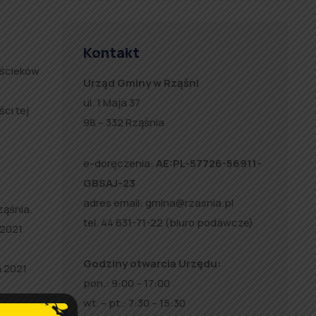
Kontakt
 ścieków
Urząd Gminy w Rząśni
ul. 1 Maja 37
ci tej
98 – 332 Rząśnia
e-doręczenia:
AE:PL-57726-56911-
GBSAJ-23
adres email:
gmina@rzasnia.pl
ząśnia.
tel. 44 631-71-22 (biuro podawcze)
 2021
Godziny otwarcia Urzędu:
a 2021
pon.: 9:00 – 17:00
wt. – pt.: 7:30 – 15:30
eśnego