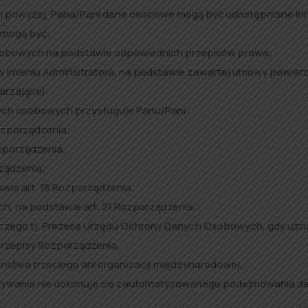
m powyżej, Pana/Pani dane osobowe mogą być udostępniane i
 mogą być:
sobowych na podstawie odpowiednich przepisów prawa;
w imieniu Administratora, na podstawie zawartej umowy powier
arzające).
nych osobowych przysługuje Panu/Pani:
ozporządzenia;
zporządzenia;
rządzenia;
wie art. 18 Rozporządzenia;
h, na podstawie art. 21 Rozporządzenia.
orczego tj. Prezesa Urzędu Ochrony Danych Osobowych, gdy uzn
rzepisy Rozporządzenia.
stwa trzeciego ani organizacji międzynarodowej.
agrywania nie dokonuje się zautomatyzowanego podejmowania de