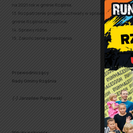
na 2021 rok w gminie Rząśnia.
13. Rozpatrzenie projektu uchwały w sprawie określenia
gminie Rząśnia na 2021 rok.
14. Sprawy różne.
15. Zakończenie posiedzenia.
Przewodniczący
Rady Gminy Rząśnia
(-) Jarosław Popławski
Plik do pobrania: