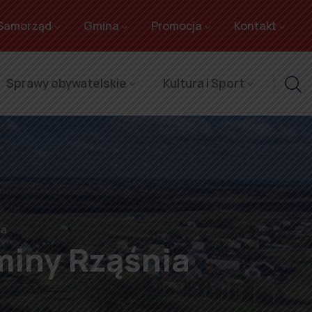
Samorząd
Gmina
Promocja
Kontakt
Sprawy obywatelskie
Kultura i Sport
ia
miny Rząśnia