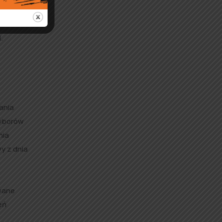
.
ania
wyborów
nia
y z dnia
owane
eń