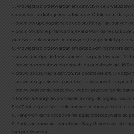
5. W związku z przetwarzaniem danych w celu wskazany
odbiorcom lub kategoriom odbiorców. Odbiorcami danych
– podmioty upoważnione do odbioru Pana/Pani danych o
– podmioty, które przetwarzają Pana/Pani dane osobowe 
przetwarzania danych osobowych (tzw. podmioty przetw
6. W związku z przetwarzaniem przez Administratora da
– prawo dostępu do treści danych, na podstawie art. 15 R
– prawo do sprostowania danych, na podstawie art. 16 Ro
– prawo do usunięcia danych, na podstawie art. 17 Rozpo
– prawo do ograniczenia przetwarzania danych, na podsta
– prawo wniesienia sprzeciwu wobec przetwarzania danyc
7. Ma Pana/Pani prawo wniesienia skargi do organu nadz
Pan/Pani, że przetwarzanie danych osobowych narusza p
8. Pana/Pani dane osobowe nie będą przekazywane do pań
9. Podczas transmisji obrad sesji Rady Gminy oraz ich n
tym profilowania.