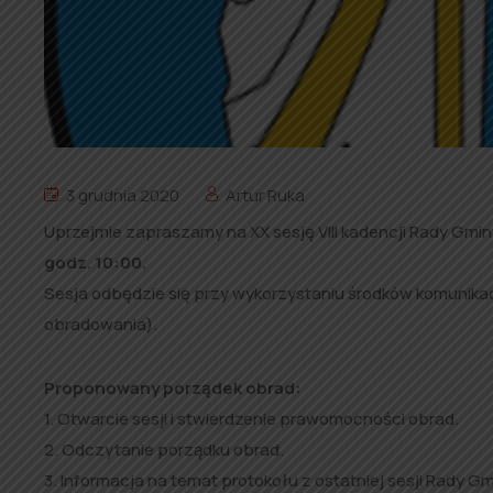
3 grudnia 2020
Artur Ruka
Uprzejmie zapraszamy na XX sesję VIII kadencji Rady Gmin
godz. 10:00.
Sesja odbędzie się przy wykorzystaniu środków komunikacj
obradowania).
Proponowany porządek obrad:
1. Otwarcie sesji i stwierdzenie prawomocności obrad.
2. Odczytanie porządku obrad.
3. Informacja na temat protokołu z ostatniej sesji Rady Gm