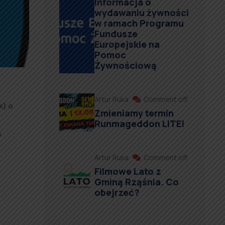
Informacja o
wydawaniu żywności
w ramach Programu
Fundusze
Europejskie na
Pomoc
Żywnościową
Artur Ruka
Comment off
k) o
Zmieniamy termin
Runmageddon LITE!
b
Artur Ruka
Comment off
Filmowe Lato z
Gminą Rząśnia. Co
obejrzeć?