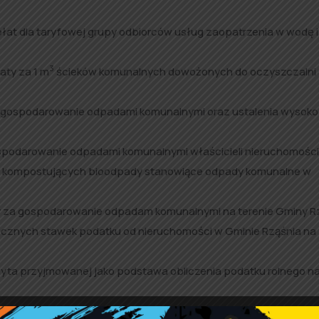
płat dla taryfowej grupy odbiorców usług zaopatrzenia w wodę i
3
aty za 1 m
ścieków komunalnych dowożonych do oczyszczalni
 gospodarowanie odpadami komunalnymi oraz ustalenia wysokoś
ospodarowanie odpadami komunalnymi właścicieli nieruchomości
 kompostujących bioodpady stanowiące odpady komunalne w
ty za gospodarowanie odpadam komunalnymi na terenie Gminy R
rocznych stawek podatku od nieruchomości w Gminie Rząśnia na
żyta przyjmowanej jako podstawa obliczenia podatku rolnego n
daży drewna przyjmowanej jako podstawa obliczenia podatku l