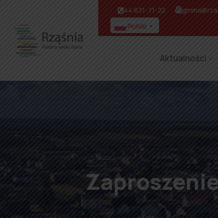
44 631-71-22
gmina@rzas
Polski
▼
Aktualności
⌂
Zaproszenie