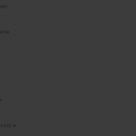
nnym
zenia
a
cyzji, w