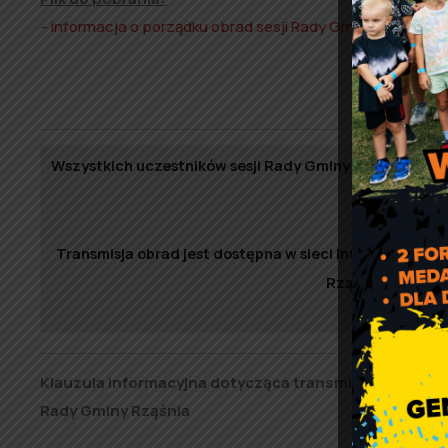
–
informacja o porządku obrad sesji Rady Gminy Rząśnia z
Wszystkich uczestników sesji Rady Gminy Rząśnia info
rejestru
Transmisja obrad jest dostępna w sieci Internet, nato
Rząśnia oraz w Bi
Klauzula informacyjna dotycząca transmitowania i utr
Rady Gminy Rząśnia