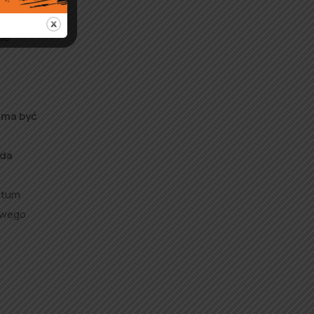
ne
 ma być
ada
otum
owego