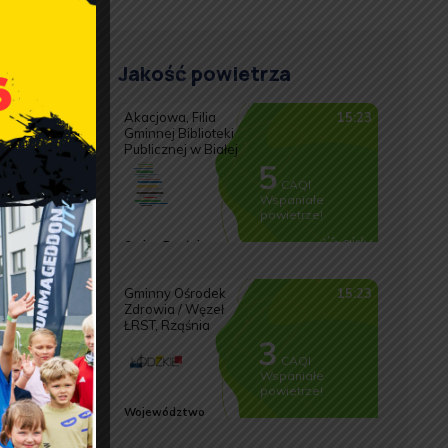
Jakość powietrza
rządzeń
 Gminy