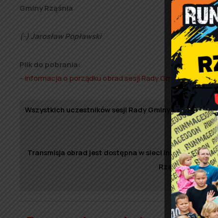
Gminy Rząśnia
(-) Jarosław Popławski
Plik do pobrania:
–
informacja o porządku obrad sesji Rady Gminy Rząśnia 
Wszystkich uczestników sesji Rady Gminy Rząśnia info
rejestru
Transmisja obrad jest dostępna w sieci Internet, nato
Rząśnia oraz w Bi