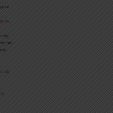
ą pod
k 2024
.
sesji,
prosimy
ady
nie do
y w