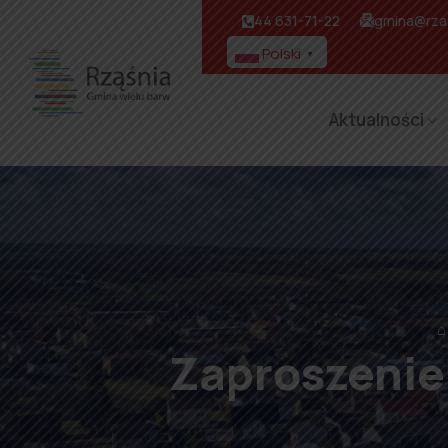
44 631-71-22
gmina@rzas
Polski
▼
Aktualności
⌂
Zaproszenie