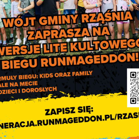
nformację Wójta Gminy Rząśnia z 
edstawienia Raportu o stanie gminy
rok 2024.
nia za rok 2024
 r. o samorządzie gminnym (T.j. Dz. U. z 2024 r. poz. 1465; 
port o stanie gminy.
u poprzednim, w szczególności realizację polityk, programów i
owe wymogi dotyczące raportu.
 podczas sesji, na której podejmowana jest uchwała rady gminy w
i. Raport rozpatrywany jest w pierwszej kolejności. Nad przeds
ą głos bez ograniczeń czasowych.