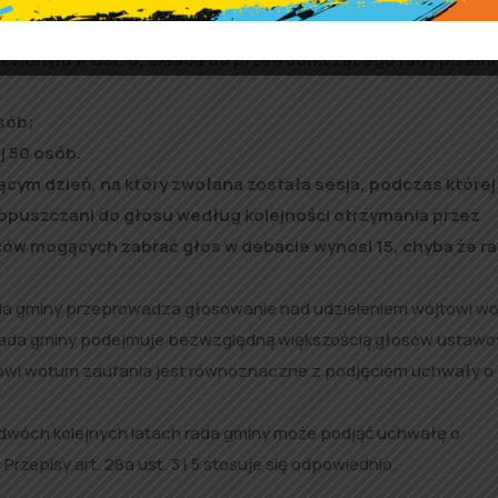
 gminy mogą zabierać głos.
określonym w ust. 6, składa do przewodniczącego rady pisem
sób;
j 50 osób.
jącym dzień, na który zwołana została sesja, podczas której
dopuszczani do głosu według kolejności otrzymania przez
ów mogących zabrać głos w debacie wynosi 15, chyba że r
rada gminy przeprowadza głosowanie nad udzieleniem wójtowi w
a rada gminy podejmuje bezwzględną większością głosów ustaw
jtowi wotum zaufania jest równoznaczne z podjęciem uchwały o
 dwóch kolejnych latach rada gminy może podjąć uchwałę o
episy art. 28a ust. 3 i 5 stosuje się odpowiednio.