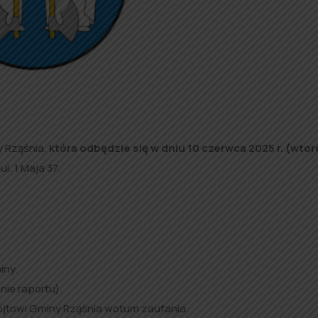
y Rząśnia,
która
odbędzie się w dniu 10 czerwca 2025 r. (wtor
l. 1 Maja 37.
iny.
nie raportu).
ójtowi Gminy Rząśnia wotum zaufania.