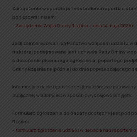
Zarządzenie w sprawie przedstawienia raportu o stani
poniższym linkiem:
–
Zarządzenie Wójta Gminy Rząśnia z dnia 14 maja 2025 r .
Jeśli zainteresowani są Państwo wzięciem udziału w d
na której podejmowana jest uchwała Rady Gminy w spr
o dokonanie pisemnego zgłoszenia, popartego podpi
Gminy Rząśnia najpóźniej do dnia poprzedzającego se
Informacja o dacie i godzinie sesji, na której rozpatrywan
publicznej wiadomości w sposób zwyczajowo przyjęty.
Formularz zgłoszenia do debaty dostępny jest pod p
Rząśni:
–
formularz zgłoszenia udziału w debacie nad raportem o 