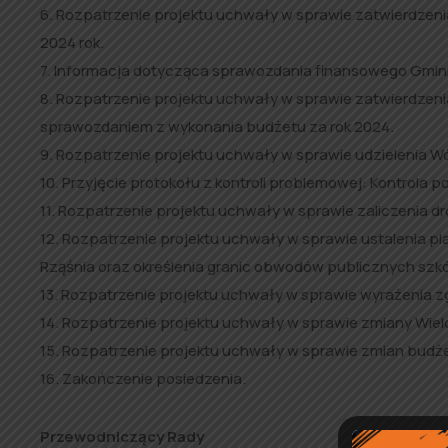
6. Rozpatrzenie projektu uchwały w sprawie zatwierdze
2024 rok.
7. Informacja dotycząca sprawozdania finansowego Gminnej
8. Rozpatrzenie projektu uchwały w sprawie zatwierdzen
sprawozdaniem z wykonania budżetu za rok 2024.
9. Rozpatrzenie projektu uchwały w sprawie udzielenia W
10. Przyjęcie protokołu z kontroli problemowej: Kontrol
11. Rozpatrzenie projektu uchwały w sprawie zaliczenia dr
12. Rozpatrzenie projektu uchwały w sprawie ustalenia 
Rząśnia oraz określenia granic obwodów publicznych sz
13. Rozpatrzenie projektu uchwały w sprawie wyrażenia z
14. Rozpatrzenie projektu uchwały w sprawie zmiany Wiel
15. Rozpatrzenie projektu uchwały w sprawie zmian budże
16. Zakończenie posiedzenia.
Przewodniczący Rady