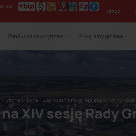
nia.pl
Urząd
Fundusze zewnętrzne
Programy gminne
Strona Główna
Zaproszenie na XIV sesję Rady Gminy Rząśn
 na XIV sesję Rady G