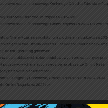
nia sprawozdania finansowego Gminnego Ośrodka Zdrowia w Rzą
 Biblioteki Publicznej w Rząśni za 2024 rok.
ia sprawozdania finansowego Gminy Rząśnia za 2024 rok wraz z
ójtowi Gminy Rząśnia absolutorium z wykonania budżetu za 2024
a pod względem zadłużenia Zakładu Gospodarki Komunalnej w Rząś
ogi do kategorii dróg gminnych.
planu sieci publicznych szkół podstawowych prowadzonych prz
kół podstawowych mających siedzibę na obszarze Gminy Rząśni
gody na zbycie nieruchomości.
oletniej Prognozy Finansowej Gminy Rząśnia na lata 2024-2033.
tu Gminy Rząśnia na 2025 rok.