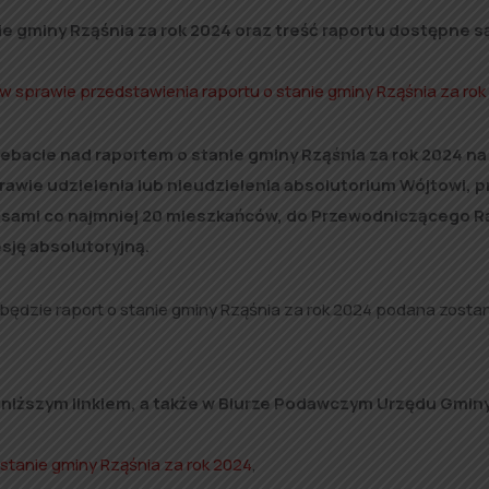
e gminy Rząśnia za rok 2024 oraz treść raportu dostępne s
 w sprawie przedstawienia raportu o stanie gminy Rząśnia za ro
ebacie nad raportem o stanie gminy Rząśnia za rok 2024 na 
awie udzielenia lub nieudzielenia absolutorium Wójtowi, 
sami co najmniej 20 mieszkańców, do Przewodniczącego R
sję absolutoryjną.
y będzie raport o stanie gminy Rząśnia za rok 2024 podana zosta
oniższym linkiem, a także w Biurze Podawczym Urzędu Gmin
stanie gminy Rząśnia za rok 2024
,