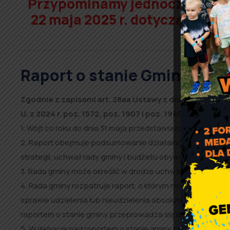
Przypominamy jednocześnie, i
22 maja 2025 r. dotyczącą prz
Raport o stanie Gminy Rząś
Zgodnie z zapisami art. 28aa Ustawy z dnia 8 marca 1990
U. z 2024 r. poz. 1572, poz. 1907 i poz. 1940):
1. Wójt co roku do dnia 31 maja przedstawia radzie gminy ra
2. Raport obejmuje podsumowanie działalności wójta w rok
strategii, uchwał rady gminy i budżetu obywatelskiego.
3. Rada gminy może określić w drodze uchwały szczegół
4. Rada gminy rozpatruje raport, o którym mowa w ust. 1,
sprawie udzielenia lub nieudzielenia absolutorium wójtow
raportem o stanie gminy przeprowadza się debatę.
5. W debacie nad raportem o stanie gminy radni zabieraj