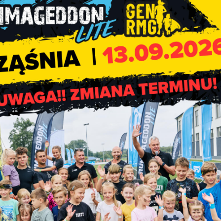
zwołanej na 10 czerwca 2025 roku
.
rmujemy, iż obrady są transmitowane i utrwalane za pomocą u
jących obraz i dźwięk.
miast nagrania z sesji zamieszczane są na stronie internetowej
uletynie Informacji Publicznej.