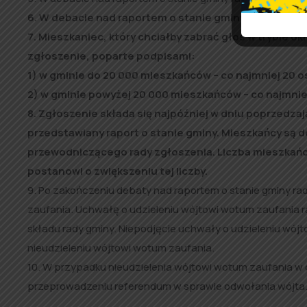
6. W debacie nad raportem o stanie gminy mieszkańcy
7. Mieszkaniec, który chciałby zabrać głos w trybie 
zgłoszenie, poparte podpisami:
1) w gminie do 20 000 mieszkańców – co najmniej 20 o
2) w gminie powyżej 20 000 mieszkańców – co najmnie
8. Zgłoszenie składa się najpóźniej w dniu poprzedza
przedstawiany raport o stanie gminy. Mieszkańcy są 
przewodniczącego rady zgłoszenia. Liczba mieszkańc
postanowi o zwiększeniu tej liczby.
9. Po zakończeniu debaty nad raportem o stanie gminy 
zaufania. Uchwałę o udzieleniu wójtowi wotum zaufani
składu rady gminy. Niepodjęcie uchwały o udzieleniu wó
nieudzieleniu wójtowi wotum zaufania.
10. W przypadku nieudzielenia wójtowi wotum zaufania w
przeprowadzeniu referendum w sprawie odwołania wójta. Prz