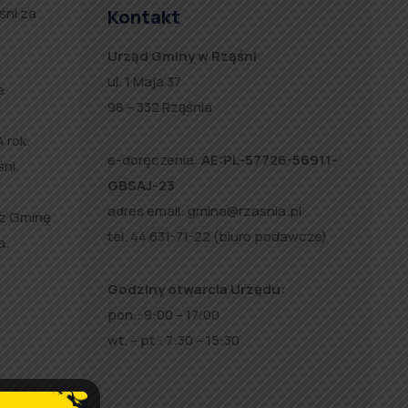
śni za
Kontakt
Urząd Gminy w Rząśni
ul. 1 Maja 37
e
98 – 332 Rząśnia
 rok.
e-doręczenia:
AE:PL-57726-56911-
ni.
GBSAJ-23
adres email:
gmina@rzasnia.pl
ez Gminę
tel. 44 631-71-22 (biuro podawcze)
a.
Godziny otwarcia Urzędu:
pon.: 9:00 – 17:00
wt. – pt.: 7:30 – 15:30