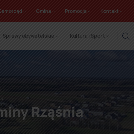
Samorząd
Gmina
Promocja
Kontakt
Sprawy obywatelskie
Kultura i Sport
ia
miny Rząśnia