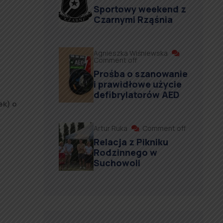
Sportowy weekend z
Czarnymi Rząśnia
Agnieszka Wiśniewska
Comment off
Prośba o szanowanie
i prawidłowe użycie
defibrylatorów AED
ek) o
Artur Ruka
Comment off
Relacja z Pikniku
Rodzinnego w
Suchowoli