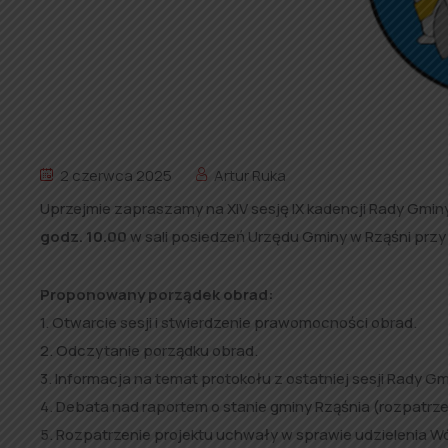
2 czerwca 2025
Artur Ruka
Uprzejmie zapraszamy na XIV sesję IX kadencji Rady Gmin
godz. 10.00
w sali posiedzeń Urzędu Gminy w Rząśni przy u
Proponowany porządek obrad:
1. Otwarcie sesji i stwierdzenie prawomocności obrad.
2. Odczytanie porządku obrad.
3. Informacja na temat protokołu z ostatniej sesji Rady Gm
4. Debata nad raportem o stanie gminy Rząśnia (rozpatrze
5. Rozpatrzenie projektu uchwały w sprawie udzielenia W