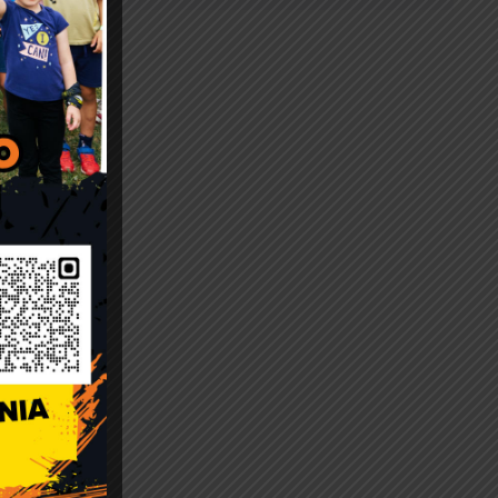
dnia
 za
zm.: Dz.
tawionym