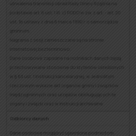
utrwalenia transmisji obrad Rady Gminy Rząśnia na
podstawie art. 6 ust. 1 lit. c) RODO w zw. z art. - art. 20
ust. 1b ustawy z dnia 8 marca 1990 r. o samorządzie
gminnym.
Nagrania z sesji zamieszczane są na stronie
internetowej bezterminowo.
Dane osobowe zapisane na nośnikach danych będą
przechowywane stosownie do kryteriów określonych
w § 63 ust. 1 Instrukcji kancelaryjnej, w Jednolitym
rzeczowym wykazie akt organów gminy i związków
międzygminnych oraz urzędów obsługujących te
organy i związki oraz w Instrukcji archiwalne.
Odbiorcy danych
Dane osobowe mogą być ujawnione podmiotom