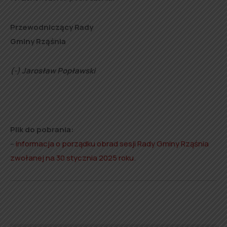
Przewodniczący Rady
Gminy Rząśnia
(-) Jarosław Popławski
Plik do pobrania:
–
informacja o porządku obrad sesji Rady Gminy Rząśnia
zwołanej na 30 stycznia 2025 roku
.