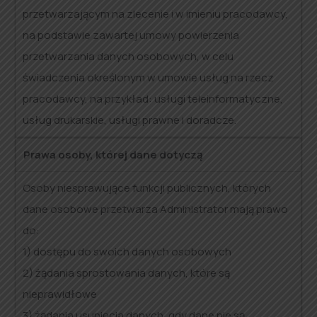
przetwarzającym na zlecenie i w imieniu pracodawcy,
na podstawie zawartej umowy powierzenia
przetwarzania danych osobowych, w celu
świadczenia określonym w umowie usług na rzecz
pracodawcy, na przykład: usługi teleinformatyczne,
usług drukarskie, usługi prawne i doradcze.
Prawa osoby, której dane dotyczą
Osoby niesprawujące funkcji publicznych, których
dane osobowe przetwarza Administrator mają prawo
do:
1) dostępu do swoich danych osobowych
2) żądania sprostowania danych, które są
nieprawidłowe
3) żądania usunięcia danych, gdy dane nie są