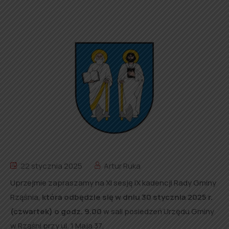
22 stycznia 2025
Artur Ruka
Uprzejmie zapraszamy na XI sesję IX kadencji Rady Gminy
Rząśnia,
która
odbędzie się w dniu 30 stycznia 2025 r.
(czwartek) o godz. 9.00
w sali posiedzeń Urzędu Gminy
w Rząśni przy ul. 1 Maja 37.