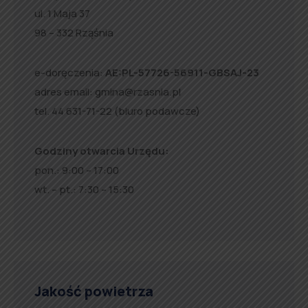
ul. 1 Maja 37
98 – 332 Rząśnia
e-doręczenia:
AE:PL-57726-56911-GBSAJ-23
adres email:
gmina@rzasnia.pl
tel. 44 631-71-22 (biuro podawcze)
Godziny otwarcia Urzędu:
pon.: 9:00 – 17:00
wt. – pt.: 7:30 – 15:30
Jakość powietrza