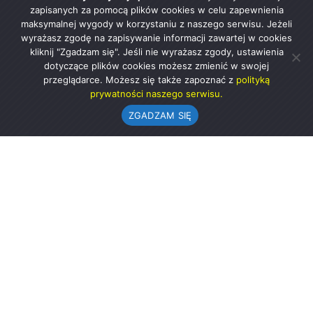
zapisanych za pomocą plików cookies w celu zapewnienia
maksymalnej wygody w korzystaniu z naszego serwisu. Jeżeli
wyrażasz zgodę na zapisywanie informacji zawartej w cookies
kliknij "Zgadzam się". Jeśli nie wyrażasz zgody, ustawienia
dotyczące plików cookies możesz zmienić w swojej
przeglądarce. Możesz się także zapoznać z
polityką
prywatności naszego serwisu.
ZGADZAM SIĘ
Urząd Gminy w Rząśni
ul. 1 Maja 37
98-332 Rząśnia
AE:PL-57726-56911-GBSAJ-23 (e-doręczenia)
gmina@rzasnia.pl
44 631-71-22 (biuro podawcze)