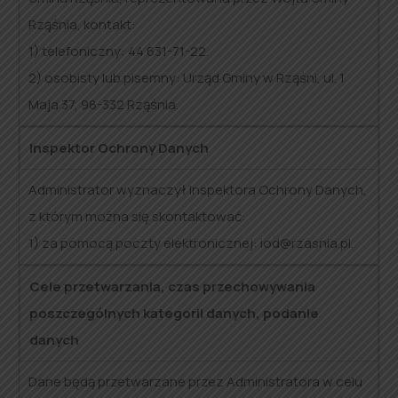
Rząśnia, kontakt:
1) telefoniczny: 44 631-71-22.
2) osobisty lub pisemny: Urząd Gminy w Rząśni, ul. 1
Maja 37, 98-332 Rząśnia.
Inspektor Ochrony Danych
Administrator wyznaczył Inspektora Ochrony Danych,
z którym można się skontaktować:
1) za pomocą poczty elektronicznej: iod@rzasnia.pl.
Cele przetwarzania, czas przechowywania
poszczególnych kategorii danych, podanie
danych
Dane będą przetwarzane przez Administratora w celu