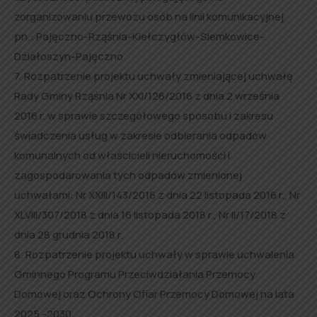
zorganizowaniu przewozu osób na linii komunikacyjnej
pn.: Pajęczno-Rząśnia-Kiełczygłów-Siemkowice-
Działoszyn-Pajęczno.
7. Rozpatrzenie projektu uchwały zmieniającej uchwałę
Rady Gminy Rząśnia Nr XXI/126/2016 z dnia 2 września
2016 r. w sprawie szczegółowego sposobu i zakresu
świadczenia usług w zakresie odbierania odpadów
komunalnych od właścicieli nieruchomości i
zagospodarowania tych odpadów zmienionej
uchwałami: Nr XXIII/143/2016 z dnia 22 listopada 2016 r., Nr
XLVIII/307/2018 z dnia 16 listopada 2018 r., Nr II/17/2018 z
dnia 28 grudnia 2018 r.
8. Rozpatrzenie projektu uchwały w sprawie uchwalenia
Gminnego Programu Przeciwdziałania Przemocy
Domowej oraz Ochrony Ofiar Przemocy Domowej na lata
2025 -2030.