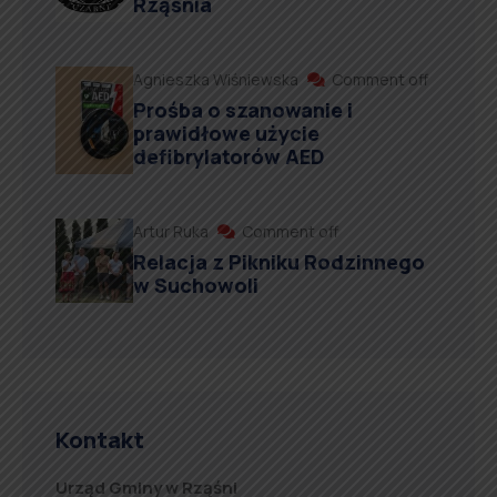
Rząśnia
Agnieszka Wiśniewska
Comment off
Prośba o szanowanie i
prawidłowe użycie
defibrylatorów AED
Artur Ruka
Comment off
Relacja z Pikniku Rodzinnego
w Suchowoli
Kontakt
Urząd Gminy w Rząśni