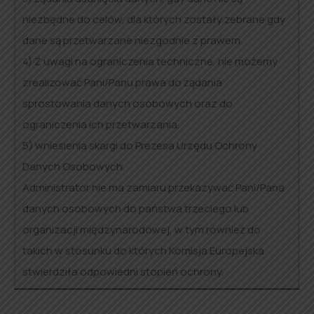
niezbędne do celów, dla których zostały zebrane gdy
dane są przetwarzane niezgodnie z prawem.
4) Z uwagi na ograniczenia techniczne, nie możemy
zrealizować Pani/Panu prawa do żądania
sprostowania danych osobowych oraz do
ograniczenia ich przetwarzania.
5) wniesienia skargi do Prezesa Urzędu Ochrony
Danych Osobowych.
Administrator nie ma zamiaru przekazywać Pani/Pana
danych osobowych do państwa trzeciego lub
organizacji międzynarodowej, w tym również do
takich w stosunku do których Komisja Europejska
stwierdziła odpowiedni stopień ochrony.