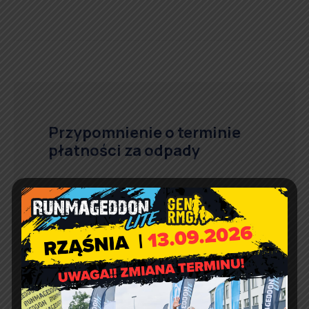
Przypomnienie o terminie
płatności za odpady
Czekoladowe warsztaty z
okazji Dnia Babci i Dziadka
w Bibliotece w Kodraniu