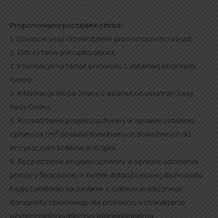
Proponowany porządek obrad:
1. Otwarcie sesji i stwierdzenie prawomocności obrad.
2. Odczytanie porządku obrad.
3. Informacja na temat protokołu z ostatniej sesji Rady
Gminy.
4. Informacja Wójta Gminy z działań od ostatniej Sesji
Rady Gminy.
5. Rozpatrzenie projektu uchwały w sprawie ustalenia
3
opłaty za 1 m
ścieków komunalnych dowożonych do
oczyszczalni ścieków w Rząśni.
6. Rozpatrzenie projektu uchwały w sprawie udzielenia
pomocy finansowej w formie dotacji celowej dla Powiatu
Pajęczańskiego na zadanie z zakresu publicznego
transportu zbiorowego dla przewozu o charakterze
użyteczności publicznej polegającego na