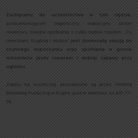
Zachęcamy do uczestnictwa w tym rajdzie,
podsumowującym tegoroczny wakacyjny sezon
rowerowy. Kolejne spotkanie z cyklu rajdów hasłem „Tu
mieszkam, Rząśnia i okolice”
jest doskonałą okazją do
czynnego wypoczynku oraz spotkania w gronie
miłośników jazdy rowerem i dobrej zabawy przy
ognisku.
Zapisy na wycieczkę prowadzone są przez Gminną
Bibliotekę Publiczną w Rząśni, pod nr telefonu: 44 631-77-
38.