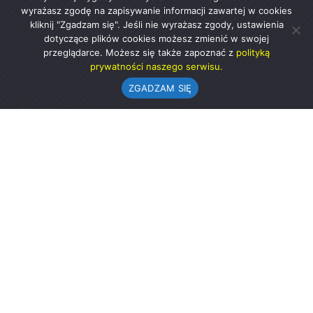
wyrażasz zgodę na zapisywanie informacji zawartej w cookies
kliknij "Zgadzam się". Jeśli nie wyrażasz zgody, ustawienia
dotyczące plików cookies możesz zmienić w swojej
przeglądarce. Możesz się także zapoznać z
polityką
prywatności naszego serwisu.
ZGADZAM SIĘ
Urząd Gminy w Rząśni
ul. 1 Maja 37
98-332 Rząśnia
AE:PL-57726-56911-GBSAJ-23 (e-doręczenia)
gmina@rzasnia.pl
44 631-71-22 (biuro podawcze)
Godziny otwarcia Urzędu: