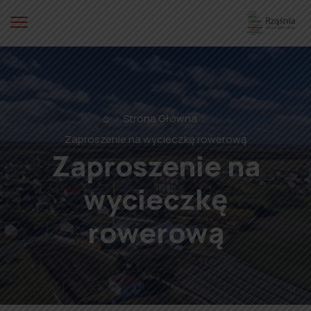
⌂
Strona Główna
Zaproszenie na wycieczkę rowerową
Zaproszenie na
wycieczkę
rowerową