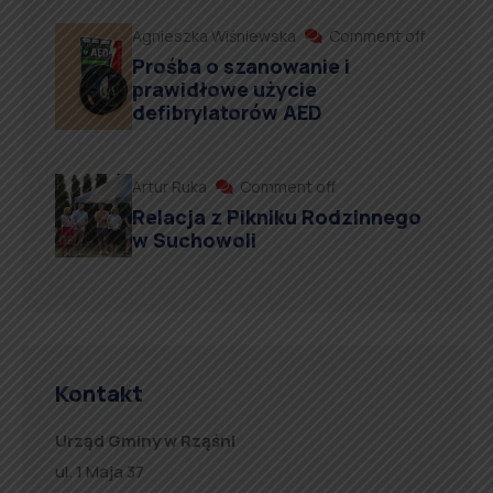
Agnieszka Wiśniewska
Comment off
Prośba o szanowanie i
prawidłowe użycie
defibrylatorów AED
Artur Ruka
Comment off
Relacja z Pikniku Rodzinnego
w Suchowoli
Kontakt
Urząd Gminy w Rząśni
ul. 1 Maja 37