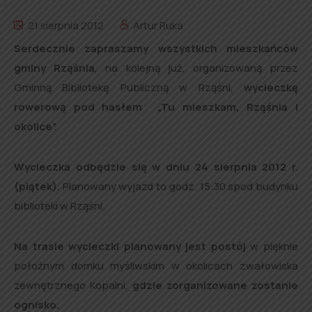
21 sierpnia 2012
Artur Ruka
Serdecznie zapraszamy wszystkich mieszkańców
gminy Rząśnia
, na kolejną już, organizowaną przez
Gminną Bibliotekę Publiczną w Rząśni,
wycieczkę
rowerową pod hasłem „Tu mieszkam, Rząśnia i
okolice”.
Wycieczka odbędzie się w dniu 24 sierpnia 2012 r.
(piątek).
Planowany wyjazd to godz. 15:30 spod budynku
biblioteki w Rząśni.
Na trasie wycieczki planowany jest postój
w pięknie
położnym domku myśliwskim w okolicach zwałowiska
zewnętrznego Kopalni,
gdzie zorganizowane zostanie
ognisko.