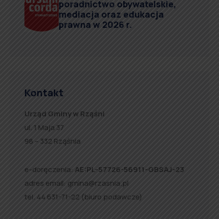
poradnictwo obywatelskie,
mediacja oraz edukacja
prawna w 2026 r.
Kontakt
Urząd Gminy w Rząśni
ul. 1 Maja 37
98 – 332 Rząśnia
e-doręczenia:
AE:PL-57726-56911-GBSAJ-23
adres email:
gmina@rzasnia.pl
tel. 44 631-71-22 (biuro podawcze)