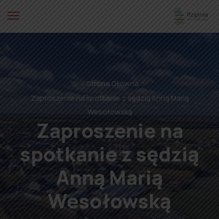
⌂
Strona Główna
Zaproszenie na spotkanie z sędzią Anną Marią
Wesołowską
Zaproszenie na
spotkanie z sędzią
Anną Marią
Wesołowską