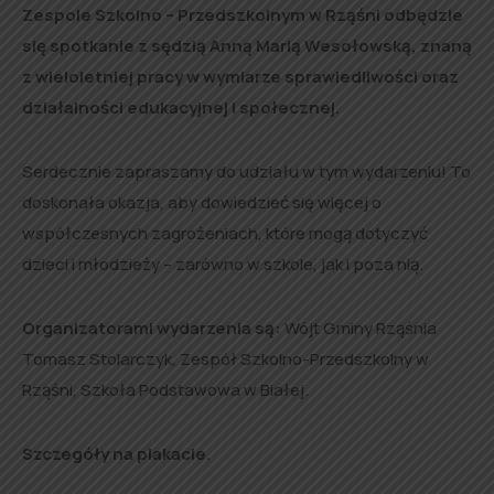
Zespole Szkolno – Przedszkolnym w Rząśni odbędzie
się spotkanie z sędzią Anną Marią Wesołowską, znaną
z wieloletniej pracy w wymiarze sprawiedliwości oraz
działalności edukacyjnej i społecznej.
Serdecznie zapraszamy do udziału w tym wydarzeniu! To
doskonała okazja, aby dowiedzieć się więcej o
współczesnych zagrożeniach, które mogą dotyczyć
dzieci i młodzieży – zarówno w szkole, jak i poza nią.
Organizatorami wydarzenia są:
Wójt Gminy Rząśnia
Tomasz Stolarczyk, Zespół Szkolno-Przedszkolny w
Rząśni, Szkoła Podstawowa w Białej.
Szczegóły na plakacie.