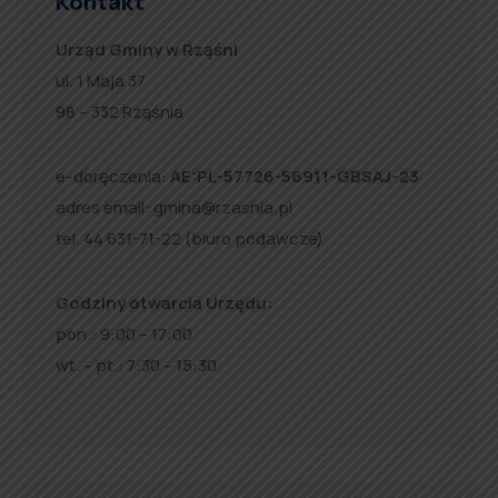
Kontakt
Urząd Gminy w Rząśni
ul. 1 Maja 37
98 – 332 Rząśnia
e-doręczenia:
AE:PL-57726-56911-GBSAJ-23
adres email:
gmina@rzasnia.pl
tel. 44 631-71-22 (biuro podawcze)
Godziny otwarcia Urzędu:
pon.: 9:00 – 17:00
wt. – pt.: 7:30 – 15:30