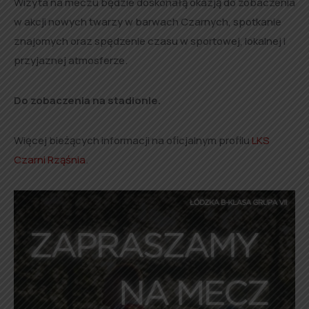
Wizyta na meczu będzie doskonałą okazją do zobaczenia
w akcji nowych twarzy w barwach Czarnych, spotkanie
znajomych oraz spędzenie czasu w sportowej, lokalnej i
przyjaznej atmosferze.
Do zobaczenia na stadionie.
Więcej bieżących informacji na oficjalnym profilu
LKS
Czarni Rząśnia
.