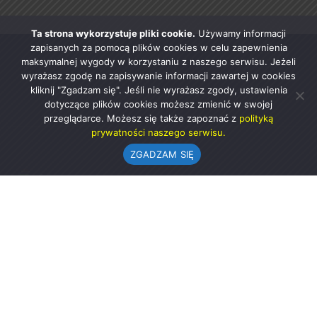
Ta strona wykorzystuje pliki cookie.
Używamy informacji
zapisanych za pomocą plików cookies w celu zapewnienia
maksymalnej wygody w korzystaniu z naszego serwisu. Jeżeli
wyrażasz zgodę na zapisywanie informacji zawartej w cookies
kliknij "Zgadzam się". Jeśli nie wyrażasz zgody, ustawienia
dotyczące plików cookies możesz zmienić w swojej
przeglądarce. Możesz się także zapoznać z
polityką
prywatności naszego serwisu.
ZGADZAM SIĘ
Urząd Gminy w Rząśni
ul. 1 Maja 37
98-332 Rząśnia
AE:PL-57726-56911-GBSAJ-23 (e-doręczenia)
gmina@rzasnia.pl