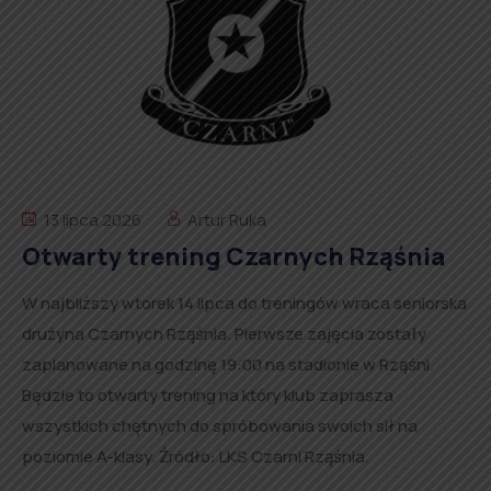
13 lipca 2026
Artur Ruka
Otwarty trening Czarnych Rząśnia
W najbliższy wtorek 14 lipca do treningów wraca seniorska
drużyna Czarnych Rząśnia. Pierwsze zajęcia zostały
zaplanowane na godzinę 19:00 na stadionie w Rząśni.
Będzie to otwarty trening na który klub zaprasza
wszystkich chętnych do spróbowania swoich sił na
poziomie A-klasy. Źródło: LKS Czarni Rząśnia.