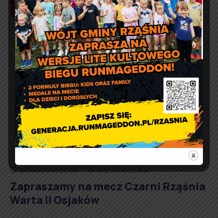
Czytaj więcej
24 kwietnia 2026
Marcin Kazuba
Zapraszamy na mecz Czarni Rząśnia
Warta II Osjaków