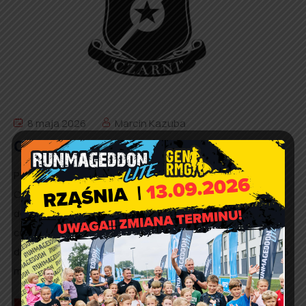
8 maja 2026
Marcin Kazuba
Czarni jadą zdobyć Rudę
Po przerwie ze względu na „Majówkę” do gry wracają
Czarni Rząśnia. W ramach 16 kolejki pojadą na spotkanie
do Rudej, zmierzyć się z miejscowym Piastem. Czarni
ciągle plasują się na drugiej pozycji, ze stratą 2 punktów
do lidera. Jeżeli chodzi o drużynę Piasta Ruda to zajmują 5
miejsca, gromadząc w 15 kolejkach 23 punkty. Do […]