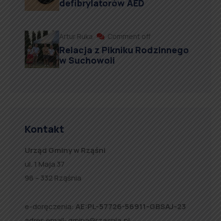
defibrylatorów AED
Artur Ruka
Comment off
Relacja z Pikniku Rodzinnego
w Suchowoli
Kontakt
Urząd Gminy w Rząśni
ul. 1 Maja 37
98 – 332 Rząśnia
e-doręczenia:
AE:PL-57726-56911-GBSAJ-23
adres email:
gmina@rzasnia.pl