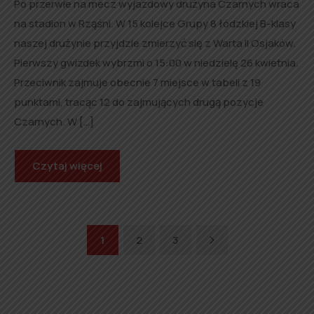
Po przerwie na mecz wyjazdowy drużyna Czarnych wraca
na stadion w Rząśni. W 15 kolejce Grupy 8 łódzkiej B-klasy
naszej drużynie przyjdzie zmierzyć się z Warta II Osjaków.
Pierwszy gwizdek wybrzmi o 15:00 w niedzielę 26 kwietnia.
Przeciwnik zajmuje obecnie 7 miejsce w tabeli z 19
punktami, tracąc 12 do zajmujących drugą pozycje
Czarnych. W […]
Czytaj więcej
Next
1
2
3