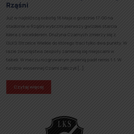
Rząśni
Już w najbliższą sobotę 16 Maja o godzinie 17:00 na
stadionie w Rząśni wybrzmi pierwszy gwizdek starcia
lidera z wiceliderem. Drużyna Czarnych zmierzy się z
GLKS Strzelce Wielkie do którego traci tylko dwa punkty. W
razie zwycięstwa zespoły zamienią się miejscami w
tabeli. W meczu rozgrywanym jesienią padł remis 1:1. W
rundzie wiosennej Czarni zaliczyli […]
Czytaj więcej