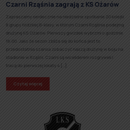
Czarni Rząśnia zagrają z KS Ożarów
Zapraszamy serdecznie na niedzielne spotkanie 20 kolejki
8 grupy łódzkiej B-klasy, w którym Czarni Rząśnia podejmą
drużynę KS Ożarów. Pierwszy gwizdek wybrzmi o godzinie
16:00. Jako że sezon zbliża się do końca jest to
przedostatnia szansa zobaczyć naszą drużynę w boju na
stadionie w Rząśni. Czarni są wiceliderem rozgrywek i
tracą do pierwszej lokaty 4 […]
Czytaj więcej