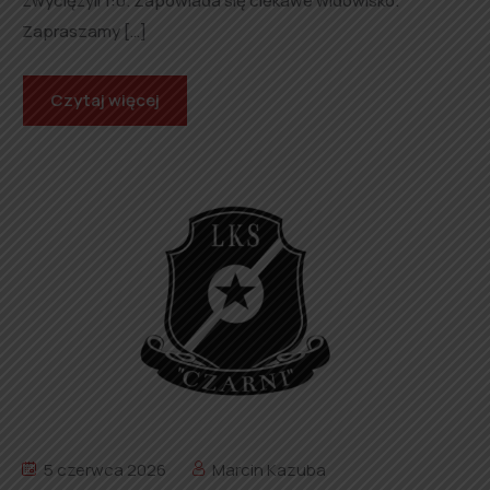
zwyciężyli 1:0. Zapowiada się ciekawe widowisko.
Zapraszamy […]
Czytaj więcej
5 czerwca 2026
Marcin Kazuba