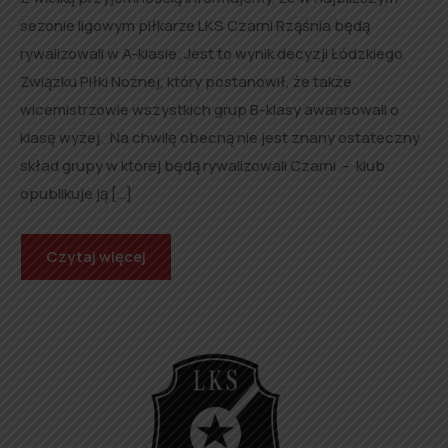
sezonie ligowym piłkarze LKS Czarni Rząśnia będą
rywalizowali w A-klasie. Jest to wynik decyzji Łódzkiego
Związku Piłki Nożnej, który postanowił, że także
wicemistrzowie wszystkich grup B-klasy awansowali o
klasę wyżej. Na chwilę obecną nie jest znany ostateczny
skład grupy w której będą rywalizowali Czarni – klub
opublikuje ją […]
Czytaj więcej