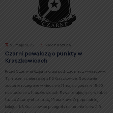
29 maja 2026
Marcin Kazuba
Czarni powalczą o punkty w
Kraszkowicach
Przed Czarnymi Rząśnia drugi pod rząd mecz wyjazdowy.
Tym razem zmierzą się z KS Kraszkowice. Spotkanie
zostanie rozegrane w niedzielę 31 maja o godzinie 15:00
na stadionie w Kraszkowicach. Rywal znajduję się w tabeli
tuż za Czarnymi ze stratą 10 punktów. W poprzedniej
kolejce KS Kraszkowice przegrały na terenie lidera 2:0.