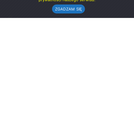
ZGADZAM SIĘ
Urząd Gminy w Rząśni
ul. 1 Maja 37
98-332 Rząśnia
AE:PL-57726-56911-GBSAJ-23 (e-doręczenia)
gmina@rzasnia.pl
44 631-71-22 (biuro podawcze)
Godziny otwarcia Urzędu:
pon.: 9.00-17.00
wt.-pt.: 7.30-15.30