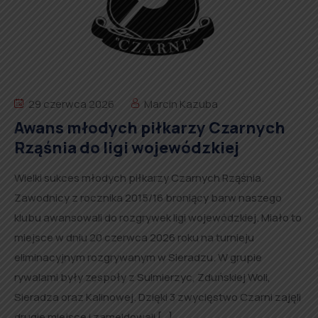
29 czerwca 2026
Marcin Kazuba
Awans młodych piłkarzy Czarnych
Rząśnia do ligi wojewódzkiej
Wielki sukces młodych piłkarzy Czarnych Rząśnia.
Zawodnicy z rocznika 2015/16 broniący barw naszego
klubu awansowali do rozgrywek ligi wojewódzkiej. Miało to
miejsce w dniu 20 czerwca 2026 roku na turnieju
eliminacyjnym rozgrywanym w Sieradzu. W grupie
rywalami były zespoły z Sulmierzyc, Zduńskiej Woli,
Sieradza oraz Kalinowej. Dzięki 3 zwycięstwo Czarni zajęli
drugie miejsce i zameldowali […]