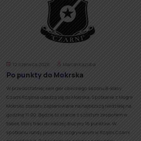
12 czerwca 2026
Marcin Kazuba
Po punkty do Mokrska
W przedostatniej serii gier obecnego sezonu B-klasy
Czarni Rząśnia udadzą się do Mokrska. Spotkanie z Mogre
Mokrsko zostało zaplanowane na najbliższą niedzielę na
godzinę 11:00. Będzie to starcie z szóstym zespołem w
tabeli, który traci do naszej drużyny 16 punktów. W
spotkaniu rundy jesiennej rozgrywanym w Rząśni Czarni