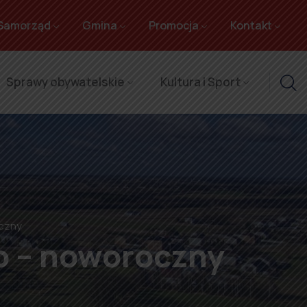
Samorząd
Gmina
Promocja
Kontakt
Sprawy obywatelskie
Kultura i Sport
oczny
o – noworoczny