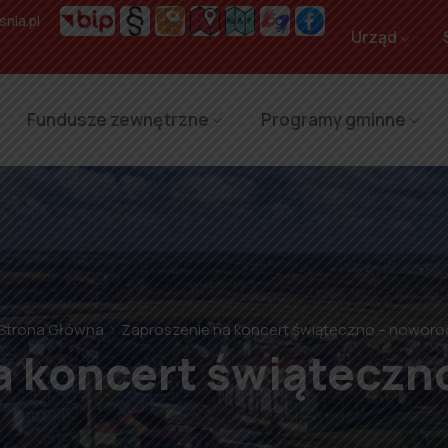
nia.pl
Urząd
Fundusze zewnętrzne
Programy gminne
Strona Główna
Zaproszenie na koncert świąteczno – nowor
a koncert świąteczn