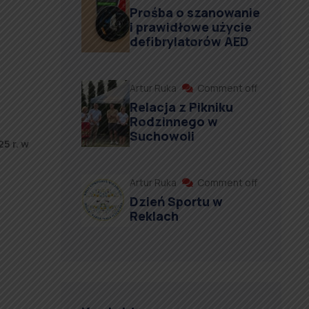
Prośba o szanowanie
i prawidłowe użycie
defibrylatorów AED
Artur Ruka
Comment off
Relacja z Pikniku
Rodzinnego w
Suchowoli
5 r. w
Artur Ruka
Comment off
Dzień Sportu w
Reklach