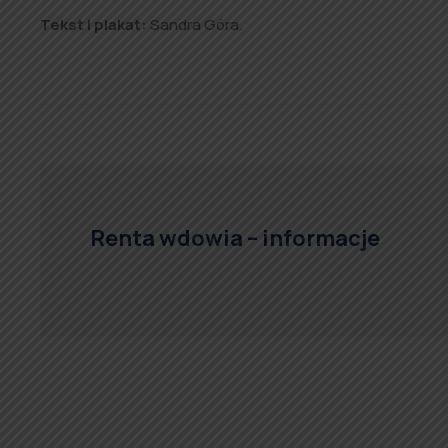
Tekst i plakat:
Sandra Góra.
Renta wdowia – informacje