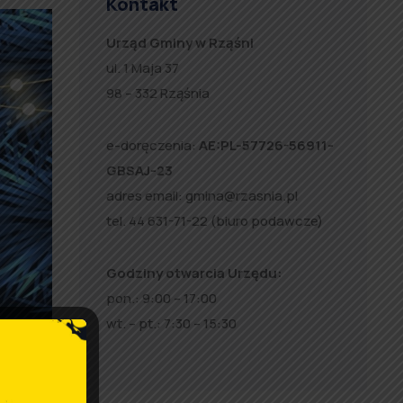
Kontakt
Urząd Gminy w Rząśni
ul. 1 Maja 37
98 – 332 Rząśnia
e-doręczenia:
AE:PL-57726-56911-
GBSAJ-23
adres email:
gmina@rzasnia.pl
tel. 44 631-71-22 (biuro podawcze)
Godziny otwarcia Urzędu:
pon.: 9:00 – 17:00
wt. – pt.: 7:30 – 15:30