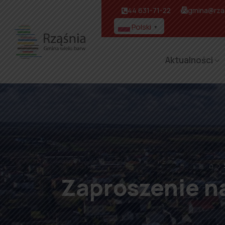
44 631-71-22
gmina@rzas
Polski
▼
Aktualności
⌂
Zaproszenie n