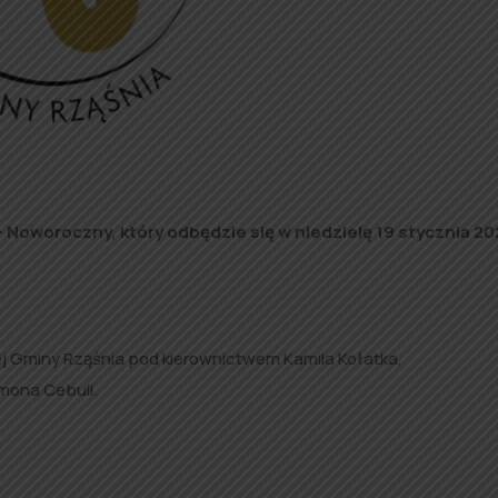
Noworoczny, który odbędzie się w niedzielę 19 stycznia 202
tej Gminy Rząśnia pod kierownictwem Kamila Kołatka,
mona Cebuli.