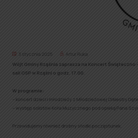
3 stycznia 2025
Artur Ruka
Wójt Gminy Rząśnia zaprasza na Koncert Świąteczno – 
sali OSP w Rząśni o godz. 17.00.
W programie:
– koncert dzieci i młodzieży z Młodzieżowej Orkiestry Dę
– występ solistów Koła Muzycznego pod opieką Pana Szy
Przewidujemy również drobny słodki poczęstunek.