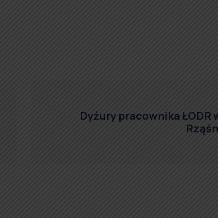
Dyżury pracownika ŁODR 
Rząśn