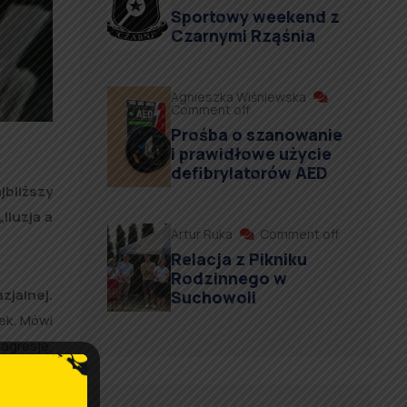
Sportowy weekend z
Czarnymi Rząśnia
Agnieszka Wiśniewska
Comment off
Prośba o szanowanie
i prawidłowe użycie
defibrylatorów AED
bliższy
Iluzja a
Artur Ruka
Comment off
Relacja z Pikniku
Rodzinnego w
zjalnej.
Suchowoli
ek. Mówi
agresję,
o, jest