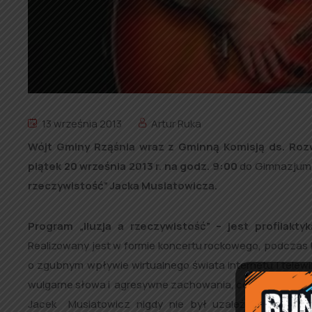
13 września 2013
Artur Ruka
Wójt Gminy Rząśnia wraz z Gminną Komisją ds. Roz
piątek 20 września 2013 r. na godz. 9:00
do Gimnazjum 
rzeczywistość” Jacka Musiatowicza.
Program „Iluzja a rzeczywistość” – jest profilakt
Realizowany jest w formie koncertu rockowego, podczas
o zgubnym wpływie wirtualnego świata internetu i telewi
wulgarne słowa i agresywne zachowania, co ma zły wpł
Jacek Musiatowicz nigdy nie był uzależniony.
Recita