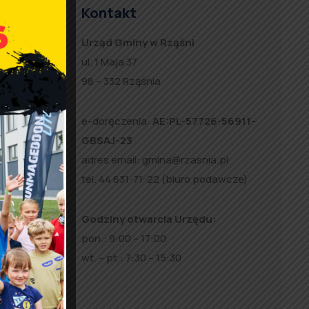
Kontakt
ieka do
Urząd Gminy w Rząśni
ul. 1 Maja 37
ureat 33
98 – 332 Rząśnia
jnowszej
ry został
e-doręczenia:
AE:PL-57726-56911-
GBSAJ-23
adres email:
gmina@rzasnia.pl
tel. 44 631-71-22 (biuro podawcze)
Godziny otwarcia Urzędu:
pon.: 9:00 – 17:00
wt. – pt.: 7:30 – 15:30