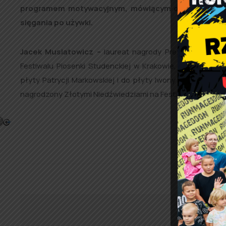
programem motywacyjnym, mówiącym o tym, że żadn
sięgania po używki.
Jacek Musiatowicz –
laureat nagrody Prezydenta Rzec
Festiwalu Piosenki Studenckiej w Krakowie, laureat nagr
płyty Patrycji Markowskiej i do płyty Iwony Węgrowskiej.
nagrodzony Złotymi Niedźwiedziami na Festiwalu w Berlini