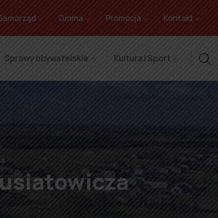
Samorząd
Gmina
Promocja
Kontakt
Sprawy obywatelskie
Kultura i Sport
za
Musiatowicza