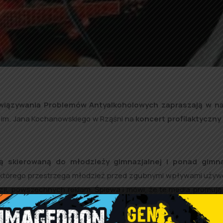
wiązywania Problemów Antyalkoholowych zapraszają w naj
im. Jana Kochanowskiego w Rząśni na
koncert profilaktyczny „
yką skierowaną do młodzieży gimnazjalnej i ponad gimna
 którego przestrzega młodzież przed zgubnymi wpływami używ
zji, powszechnych reklam. Śpiewa i mówi, że te media promują 
yw na młodego człowieka
l jest sumą obserwacji życia artystycznego i rockoweg