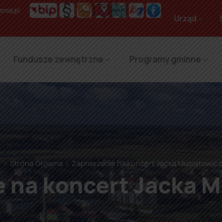
nia.pl
Urząd
Fundusze zewnętrzne
Programy gminne
Strona Główna
Zaproszenie na koncert Jacka Musiatowic
 na koncert Jacka 