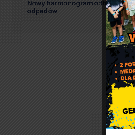
Nowy harmonogram odbioru
odpadów