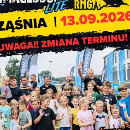
a sytuacja życiowa nie powinna skłonić młodego człow
zypospolitej za wybitną osobowość twórczą za 1997 rok. La
ody literackiej im. Józefa Kraszewskiego, autor tekstów do na
 Twórca muzyki do filmu : „A ty mnie ponad” – film o AIDS, któ
e.