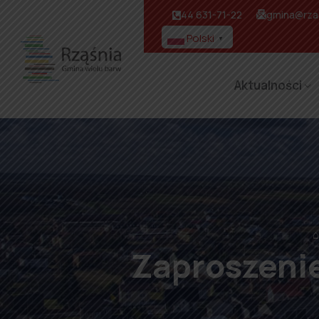
44 631-71-22
gmina@rzas
Polski
▼
Aktualności
⌂
Zaproszenie