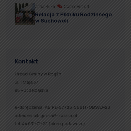
Artur Ruka
Comment off
Relacja z Pikniku Rodzinnego
w Suchowoli
Kontakt
Urząd Gminy w Rząśni
ul. 1 Maja 37
98 – 332 Rząśnia
e-doręczenia:
AE:PL-57726-56911-GBSAJ-23
adres email:
gmina@rzasnia.pl
tel. 44 631-71-22 (biuro podawcze)