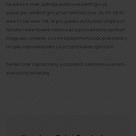
na adres e-mail: jadwiga.piatkowska@mf.gov.pl,
pawel.peczek@mf.gov.pl lub telefonicznie: 34 311-39-61
wew.111 lub wew. 118. W przypadku dużej ilości chętnych
terminy i ewentualne miejsca przeprowadzenia spotkań
mogą ulec zmianie, o czym będą informować pracownicy
Urzędu odpowiedzialni za przyjmowanie zgłoszeń.
Serdecznie zapraszamy wszystkich zainteresowanych
powyższą tematyką.