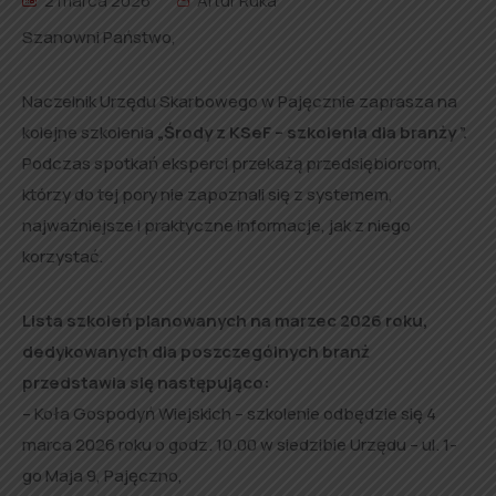
2 marca 2026
Artur Ruka
Szanowni Państwo,
Naczelnik Urzędu Skarbowego w Pajęcznie zaprasza na
kolejne szkolenia
„Środy z KSeF – szkolenia dla branży ”.
Podczas spotkań eksperci przekażą przedsiębiorcom,
którzy do tej pory nie zapoznali się z systemem,
najważniejsze i praktyczne informacje, jak z niego
korzystać.
Lista szkoleń planowanych na marzec 2026 roku,
dedykowanych dla poszczególnych branż
przedstawia się następująco:
– Koła Gospodyń Wiejskich – szkolenie odbędzie się 4
marca 2026 roku o godz. 10.00 w siedzibie Urzędu – ul. 1-
go Maja 9, Pajęczno,