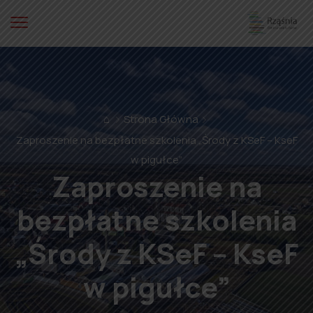
⌂
Strona Główna
Zaproszenie na bezpłatne szkolenia „Środy z KSeF – KseF
w pigułce”
Zaproszenie na
bezpłatne szkolenia
„Środy z KSeF – KseF
w pigułce”