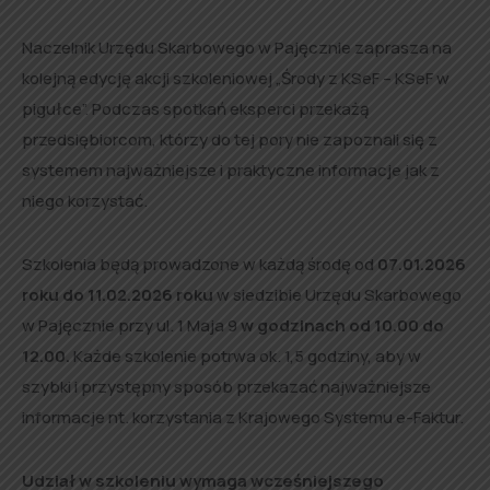
Naczelnik Urzędu Skarbowego w Pajęcznie zaprasza na
kolejną edycję akcji szkoleniowej „Środy z KSeF – KSeF w
pigułce”. Podczas spotkań eksperci przekażą
przedsiębiorcom, którzy do tej pory nie zapoznali się z
systemem najważniejsze i praktyczne informacje jak z
niego korzystać.
Szkolenia będą prowadzone w każdą środę od
07.01.2026
roku do 11.02.2026 roku
w siedzibie Urzędu Skarbowego
w Pajęcznie przy ul. 1 Maja 9
w godzinach od 10.00 do
12.00.
Każde szkolenie potrwa ok. 1,5 godziny, aby w
szybki i przystępny sposób przekazać najważniejsze
informacje nt. korzystania z Krajowego Systemu e-Faktur.
Udział w szkoleniu wymaga wcześniejszego