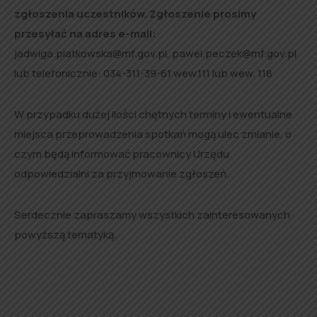
zgłoszenia uczestników. Zgłoszenie prosimy
przesyłać na adres e-mail:
jadwiga.piatkowska@mf.gov.pl, pawel.peczek@mf.gov.pl
lub telefonicznie: 034-311-39-61 wew.111 lub wew. 118
W przypadku dużej ilości chętnych terminy i ewentualne
miejsca przeprowadzenia spotkań mogą ulec zmianie, o
czym będą informować pracownicy Urzędu
odpowiedzialni za przyjmowanie zgłoszeń.
Serdecznie zapraszamy wszystkich zainteresowanych
powyższą tematyką.