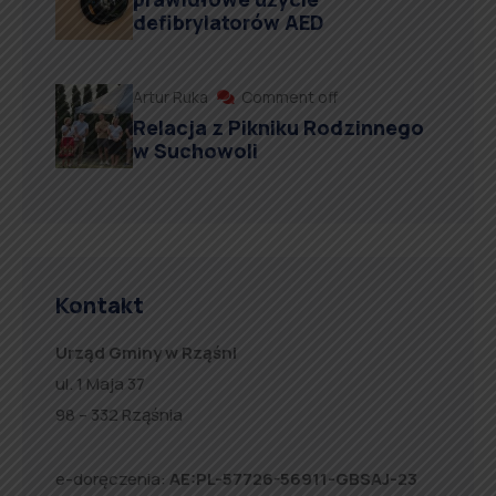
defibrylatorów AED
Artur Ruka
Comment off
Relacja z Pikniku Rodzinnego
w Suchowoli
Kontakt
Urząd Gminy w Rząśni
ul. 1 Maja 37
98 – 332 Rząśnia
e-doręczenia:
AE:PL-57726-56911-GBSAJ-23