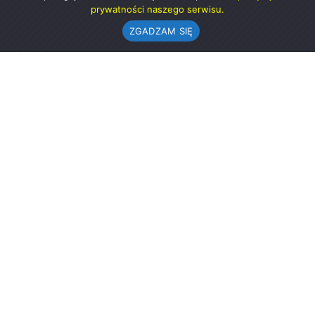
prywatności naszego serwisu.
ZGADZAM SIĘ
Urząd Gminy w Rząśni
ul. 1 Maja 37
98-332 Rząśnia
AE:PL-57726-56911-GBSAJ-23 (e-doręczenia)
gmina@rzasnia.pl
44 631-71-22 (biuro podawcze)
Godziny otwarcia Urzędu:
pon.: 9.00-17.00
wt.-pt.: 7.30-15.30