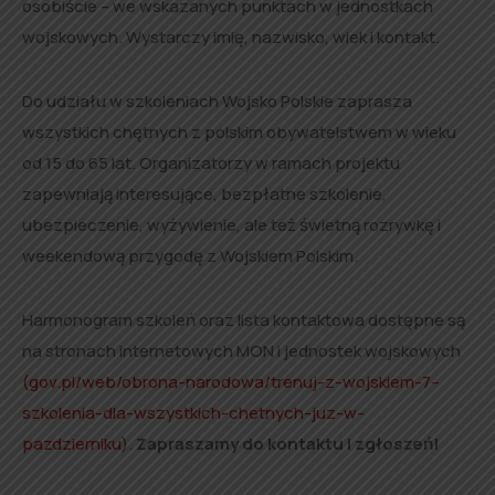
osobiście – we wskazanych punktach w jednostkach
wojskowych. Wystarczy imię, nazwisko, wiek i kontakt.
Do udziału w szkoleniach Wojsko Polskie zaprasza
wszystkich chętnych z polskim obywatelstwem w wieku
od 15 do 65 lat. Organizatorzy w ramach projektu
zapewniają interesujące, bezpłatne szkolenie,
ubezpieczenie, wyżywienie, ale też świetną rozrywkę i
weekendową przygodę z Wojskiem Polskim.
Harmonogram szkoleń oraz lista kontaktowa dostępne są
na stronach internetowych MON i jednostek wojskowych
(gov.pl/web/obrona-narodowa/trenuj-z-wojskiem-7–
szkolenia-dla-wszystkich-chetnych-juz-w-
pazdzierniku
).
Zapraszamy do kontaktu i zgłoszeń!