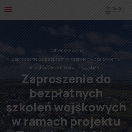
⌂
Strona Główna
Zaproszenie do bezpłatnych szkoleń wojskowych w
ramach projektu „Trenuj z wojskiem 7”
Zaproszenie do
bezpłatnych
szkoleń wojskowych
w ramach projektu