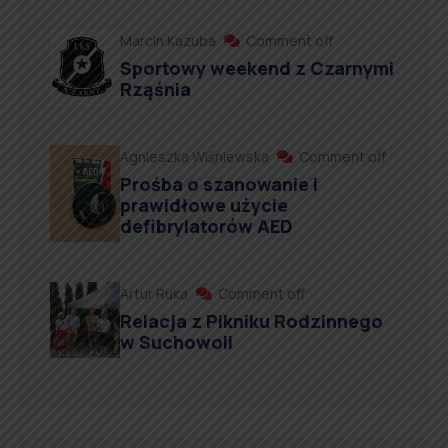
Marcin Kazuba
Comment off
Sportowy weekend z Czarnymi
Rząśnia
Agnieszka Wiśniewska
Comment off
Prośba o szanowanie i
prawidłowe użycie
defibrylatorów AED
Artur Ruka
Comment off
Relacja z Pikniku Rodzinnego
w Suchowoli