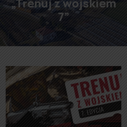
„Trenuj z wojskiem
7”