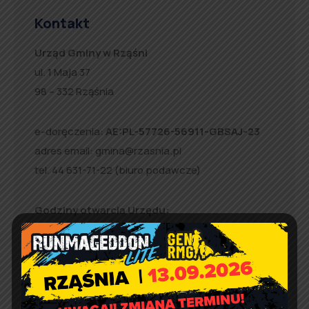
Kontakt
Urząd Gminy w Rząśni
ul. 1 Maja 37
98 – 332 Rząśnia
e-doręczenia:
AE:PL-57726-56911-GBSAJ-23
adres email:
gmina@rzasnia.pl
tel. 44 631-71-22 (biuro podawcze)
Godziny otwarcia Urzędu:
pon.: 9:00 – 17:00
wt. – pt.: 7:30 – 15:30