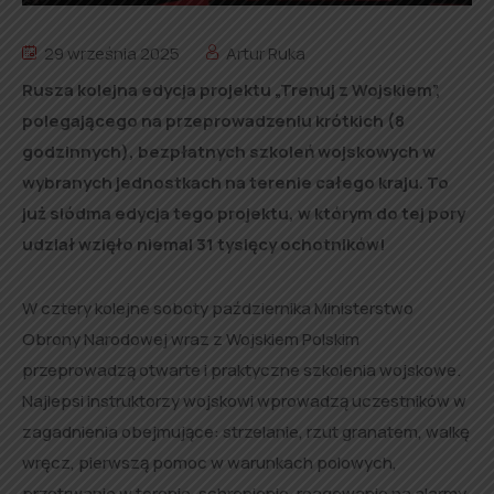
29 września 2025
Artur Ruka
Rusza kolejna edycja projektu „Trenuj z Wojskiem”,
polegającego na przeprowadzeniu krótkich (8
godzinnych), bezpłatnych szkoleń wojskowych w
wybranych jednostkach na terenie całego kraju. To
już siódma edycja tego projektu, w którym do tej pory
udział wzięło niemal 31 tysięcy ochotników!
W cztery kolejne soboty października Ministerstwo
Obrony Narodowej wraz z Wojskiem Polskim
przeprowadzą otwarte i praktyczne szkolenia wojskowe.
Najlepsi instruktorzy wojskowi wprowadzą uczestników w
zagadnienia obejmujące: strzelanie, rzut granatem, walkę
wręcz, pierwszą pomoc w warunkach polowych,
przetrwanie w terenie, schronienie, reagowanie na alarmy