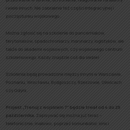
i wiele innych. Nie zabraknie też części integracyjnej i
poczęstunku wojskowego.
Można zgłosić się na szkolenie do pancerniaków,
terytorialsów, spadochroniarzy, marynarzy, logistyków, ale
także do akademii wojskowych, czy wojskowego centrum
szkoleniowego. Każdy znajdzie coś dla siebie!
Szkolenia będą prowadzone między innymi w Warszawie,
Poznaniu, Wrocławiu, Bydgoszczy, Rzeszowie, Gliwicach
czy Gdyni.
Projekt „Trenuj z wojskiem 7” będzie trwał od 4 do 25
października.
Zapisywać się można już teraz –
telefonicznie, mailowo, poprzez komunikator, sms i