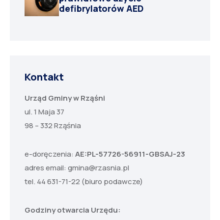
defibrylatorów AED
Kontakt
Urząd Gminy w Rząśni
ul. 1 Maja 37
98 – 332 Rząśnia
e-doręczenia:
AE:PL-57726-56911-GBSAJ-23
adres email:
gmina@rzasnia.pl
tel. 44 631-71-22 (biuro podawcze)
Godziny otwarcia Urzędu: