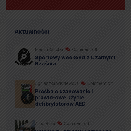
Aktualności
Marcin Kazuba
Comment off
Sportowy weekend z Czarnymi
Rząśnia
Agnieszka Wiśniewska
Comment off
Prośba o szanowanie i
prawidłowe użycie
defibrylatorów AED
Artur Ruka
Comment off