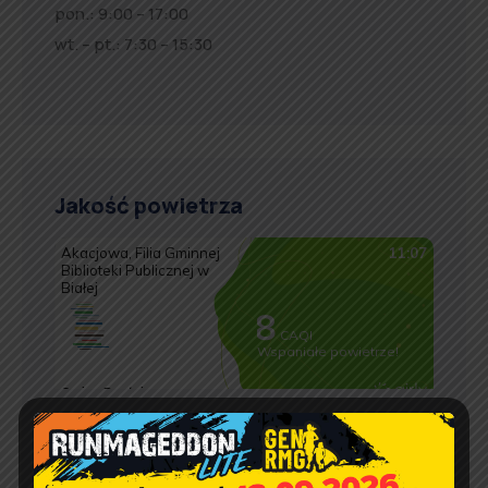
pon.: 9:00 – 17:00
wt. – pt.: 7:30 – 15:30
Jakość powietrza