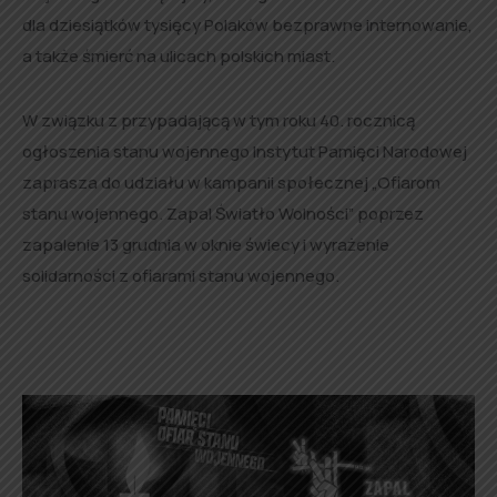
dla dziesiątków tysięcy Polaków bezprawne internowanie,
a także śmierć na ulicach polskich miast.
W związku z przypadającą w tym roku 40. rocznicą
ogłoszenia stanu wojennego Instytut Pamięci Narodowej
zaprasza do udziału w kampanii społecznej „Ofiarom
stanu wojennego. Zapal Światło Wolności” poprzez
zapalenie 13 grudnia w oknie świecy i wyrażenie
solidarności z ofiarami stanu wojennego.