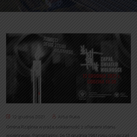
12 grudnia 2021
Artur Ruka
Gmina Rząśnia wyraża solidarność z ofiarami stanu
wojennego. Pamiętajmy, że 13 grudnia 1981 roku oznaczał