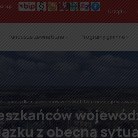
nia.pl
Urząd
Fundusze zewnętrzne
Programy gminne
Zalecenia dla mieszkańców województwa łódzkiego w związku
ieszkańców wojewód
iązku z obecną sytua