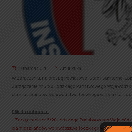
12 marca 2020
Artur Ruka
W załączeniu, na prośbę Powiatowej Stacji Sanitarno-Ep
Zarządzenie nr 6/20 Łódzkiego Państwowego Wojewódzkieg
dla mieszkańców województwa łódzkiego w związku z obe
Plik do pobrania:
–
Zarządzenie nr 6/20 Łódzkiego Państwowego Wojewódzkie
dla mieszkańców województwa łódzkiego w związku z ob