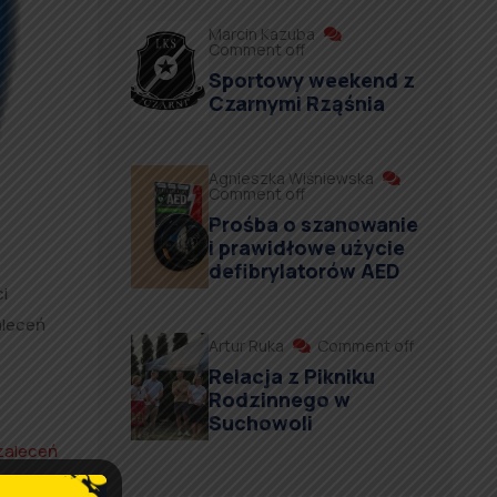
Marcin Kazuba
Comment off
Sportowy weekend z
Czarnymi Rząśnia
Agnieszka Wiśniewska
Comment off
Prośba o szanowanie
i prawidłowe użycie
defibrylatorów AED
i
aleceń
Artur Ruka
Comment off
Relacja z Pikniku
Rodzinnego w
Suchowoli
zaleceń