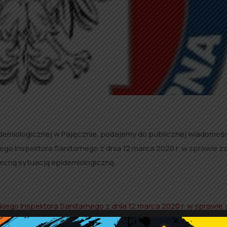
idemiologicznej w Pajęcznie, podajemy do publicznej wiadomośc
o Inspektora Sanitarnego z dnia 12 marca 2020 r. w sprawie z
cną sytuacją epidemiologiczną.
go Inspektora Sanitarnego z dnia 12 marca 2020 r. w sprawie 
ecną sytuacją epidemiologiczną
.