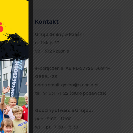
Kontakt
Urząd Gminy w Rząśni
ul. 1 Maja 37
98 – 332 Rząśnia
e-doręczenia:
AE:PL-57726-56911-
GBSAJ-23
adres email:
gmina@rzasnia.pl
tel. 44 631-71-22 (biuro podawcze)
Godziny otwarcia Urzędu:
pon.: 9:00 – 17:00
wt. – pt.: 7:30 – 15:30