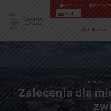
44 631-71-22
gmina@rzas
Polski
▼
Aktualności
⌂
Koronawirus
Zalecenia dla m
zw