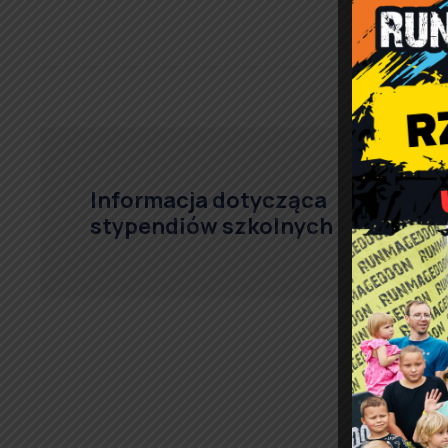
Informacja dotycząca
stypendiów szkolnych