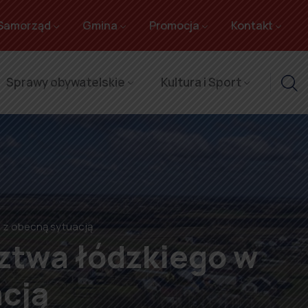
Samorząd
Gmina
Promocja
Kontakt
Sprawy obywatelskie
Kultura i Sport
 z obecną sytuacją
ztwa łódzkiego w
cją