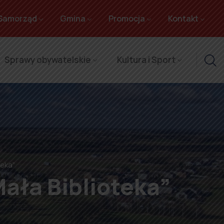
Samorząd
Gmina
Promocja
Kontakt
Sprawy obywatelskie
Kultura i Sport
teka”
ała Biblioteka”