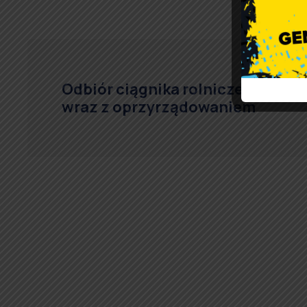
Odbiór ciągnika rolniczego
wraz z oprzyrządowaniem