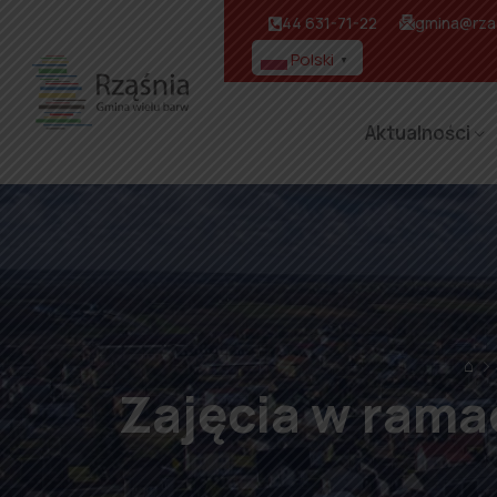
44 631-71-22
gmina@rzas
Polski
▼
Aktualności
⌂
Zajęcia w rama