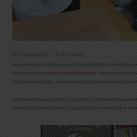
22 maja 2025
Artur Ruka
W poniedziałek 19 maja br. w Gminnej Bibliotece Publiczne
ramach projektu
Nasza Mała Biblioteka
. Inspiracją do dzi
Przedszkolnego im. Jana Pawła II w Rząśni
była książka Ann
Dzieci miały okazję przeżyć podróż z bohaterami opowiad
Podczas tych niezwykłych zajęć dzieci wybrały się w po