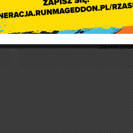
Raport o stanie Gminy Rząśni
za rok 202