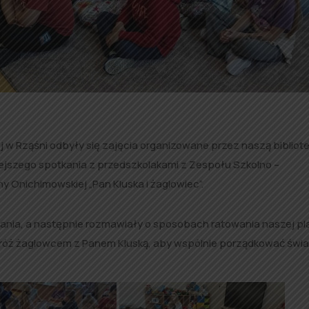
j w Rząśni o
dbyły się zajęcia organizowane przez naszą bibliot
siejszego spotkania z przedszkolakami z
Zespołu Szkolno –
y Onichimowskiej „Pan Kluska i żaglowiec”.
ania, a następnie rozmawiały o sposobach ratowania naszej pl
dróż żaglowcem z Panem Kluską, aby wspólnie porządkować świa