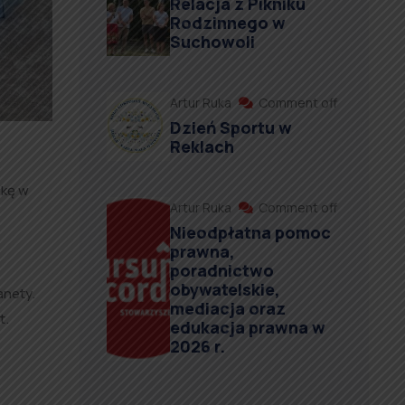
Relacja z Pikniku
Rodzinnego w
Suchowoli
Artur Ruka
Comment off
Dzień Sportu w
Reklach
ekę w
Artur Ruka
Comment off
Nieodpłatna pomoc
prawna,
poradnictwo
obywatelskie,
anety.
mediacja oraz
t.
edukacja prawna w
2026 r.