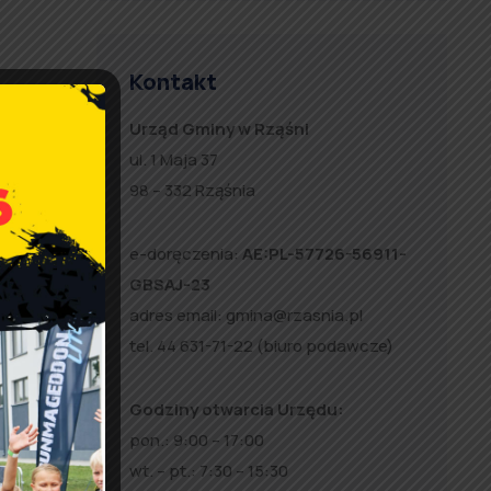
Kontakt
Urząd Gminy w Rząśni
ul. 1 Maja 37
98 – 332 Rząśnia
e-doręczenia:
AE:PL-57726-56911-
GBSAJ-23
adres email:
gmina@rzasnia.pl
tel. 44 631-71-22 (biuro podawcze)
Godziny otwarcia Urzędu:
pon.: 9:00 – 17:00
wt. – pt.: 7:30 – 15:30