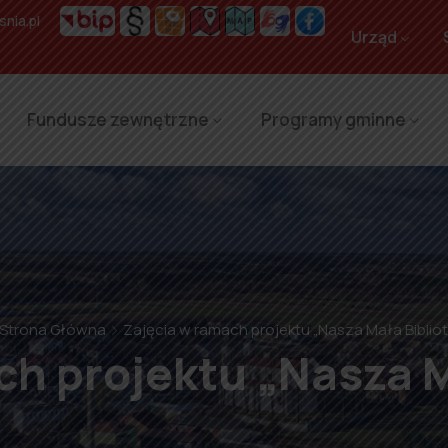
nia.pl
Urząd
Fundusze zewnętrzne
Programy gminne
Strona Główna
Zajęcia w ramach projektu „Nasza Mała Biblio
ch projektu „Nasza M