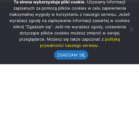
Ta strona wykorzystuje pliki cookie.
Używamy informacji
zapisanych za pomocą plików cookies w celu zapewnienia
maksymalnej wygody w korzystaniu z naszego serwisu. Jeżeli
wyrażasz zgodę na zapisywanie informacji zawartej w cookies
kliknij "Zgadzam się". Jeśli nie wyrażasz zgody, ustawienia
dotyczące plików cookies możesz zmienić w swojej
przeglądarce. Możesz się także zapoznać z
polityką
prywatności naszego serwisu.
ZGADZAM SIĘ
Urząd Gminy w Rząśni
ul. 1 Maja 37
98-332 Rząśnia
AE:PL-57726-56911-GBSAJ-23 (e-doręczenia)
gmina@rzasnia.pl
44 631-71-22 (biuro podawcze)