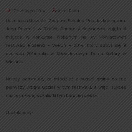
17 czerwca 2014
Artur Ruka
Uczennica klasy V z Zespołu Szkolno-Przedszkolnego im.
Jana Pawła II w Rząśni, Sandra Aleksanderek zajęła III
miejsce w konkursie wokalnym na XV Powiatowym
Festiwalu Piosenki – Wieluń – 2014, który odbył się 9
czerwca 2014 roku w Młodzieżowym Domu Kultury w
Wieluniu.
Należy podkreślić, że młodzież z naszej gminy po raz
pierwszy wzięła udział w tym festiwalu, a więc sukces
naszej młodej wokalistki tym bardziej cieszy.
Gratulujemy!