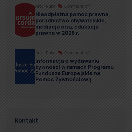
Artur Ruka
Comment off
Nieodpłatna pomoc prawna,
poradnictwo obywatelskie,
mediacja oraz edukacja
prawna w 2026 r.
Artur Ruka
Comment off
Informacja o wydawaniu
żywności w ramach Programu
Fundusze Europejskie na
Pomoc Żywnościową
Kontakt