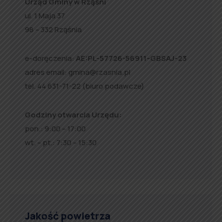
Urząd Gminy w Rząśni
ul. 1 Maja 37
98 – 332 Rząśnia
e-doręczenia:
AE:PL-57726-56911-GBSAJ-23
adres email:
gmina@rzasnia.pl
tel. 44 631-71-22 (biuro podawcze)
Godziny otwarcia Urzędu:
pon.: 9:00 – 17:00
wt. – pt.: 7:30 – 15:30
Jakość powietrza