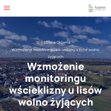
⌂
Strona Główna
Wzmożenie monitoringu wścieklizny u lisów wolno
żyjących
Wzmożenie
monitoringu
wścieklizny u lisów
wolno żyjących