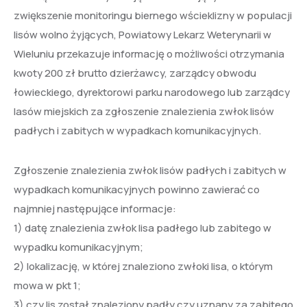
zwiększenie monitoringu biernego wścieklizny w populacji
lisów wolno żyjących, Powiatowy Lekarz Weterynarii w
Wieluniu przekazuje informację o możliwości otrzymania
kwoty 200 zł brutto dzierżawcy, zarządcy obwodu
łowieckiego, dyrektorowi parku narodowego lub zarządcy
lasów miejskich za zgłoszenie znalezienia zwłok lisów
padłych i zabitych w wypadkach komunikacyjnych.
Zgłoszenie znalezienia zwłok lisów padłych i zabitych w
wypadkach komunikacyjnych powinno zawierać co
najmniej następujące informacje:
1) datę znalezienia zwłok lisa padłego lub zabitego w
wypadku komunikacyjnym;
2) lokalizację, w której znaleziono zwłoki lisa, o którym
mowa w pkt 1;
3) czy lis został znaleziony padły czy uznany za zabitego