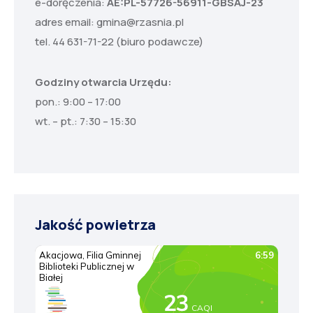
e-doręczenia:
AE:PL-57726-56911-GBSAJ-23
adres email:
gmina@rzasnia.pl
tel. 44 631-71-22 (biuro podawcze)
Godziny otwarcia Urzędu:
pon.: 9:00 – 17:00
wt. – pt.: 7:30 – 15:30
Jakość powietrza