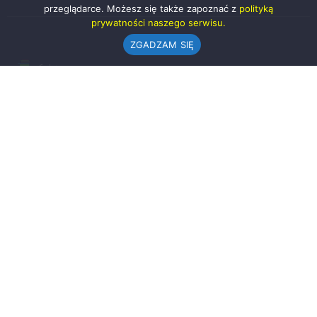
przeglądarce. Możesz się także zapoznać z
polityką
prywatności naszego serwisu.
ZGADZAM SIĘ
Urząd Gminy w Rząśni
ul. 1 Maja 37
98-332 Rząśnia
AE:PL-57726-56911-GBSAJ-23 (e-doręczenia)
gmina@rzasnia.pl
44 631-71-22 (biuro podawcze)
Godziny otwarcia Urzędu:
pon.: 9.00-17.00
wt.-pt.: 7.30-15.30