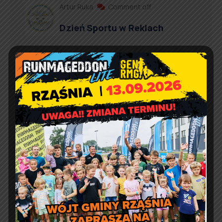
Artur Ruka
Comment off
Dzień Sportu w Reklach
Artur Ruka
Comment off
Nieodpłatna pomoc prawna,
poradnictwo obywatelskie,
mediacja oraz edukacja
prawna w 2026 r.
Artur Ruka
Comment off
Informacja o wydawaniu
żywności w ramach Programu
Fundusze Europejskie na
Pomoc Żywnościową