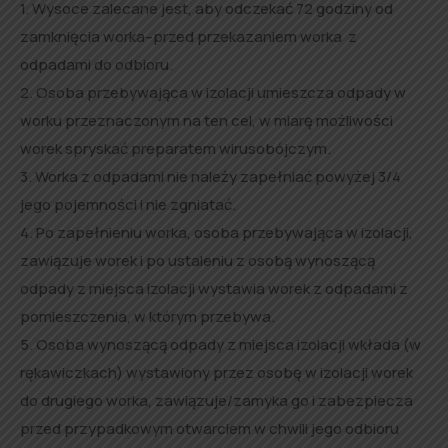
1. Wysoce zalecane jest, aby odczekać 72 godziny od
zamknięcia worka–przed przekazaniem worka z
odpadami do odbioru.
2. Osoba przebywająca w izolacji umieszcza odpady w
worku przeznaczonym na ten cel, w miarę możliwości
worek spryskać preparatem wirusobójczym.
3. Worka z odpadami nie należy zapełniać powyżej 3/4
jego pojemności i nie zgniatać.
4. Po zapełnieniu worka, osoba przebywająca w izolacji,
zawiązuje worek i po ustaleniu z osobą wynoszącą
odpady z miejsca izolacji wystawia worek z odpadami z
pomieszczenia, w którym przebywa.
5. Osoba wynoszącą odpady z miejsca izolacji wkłada (w
rękawiczkach) wystawiony przez osobę w izolacji worek
do drugiego worka, zawiązuje/zamyka go i zabezpiecza
przed przypadkowym otwarciem w chwili jego odbioru