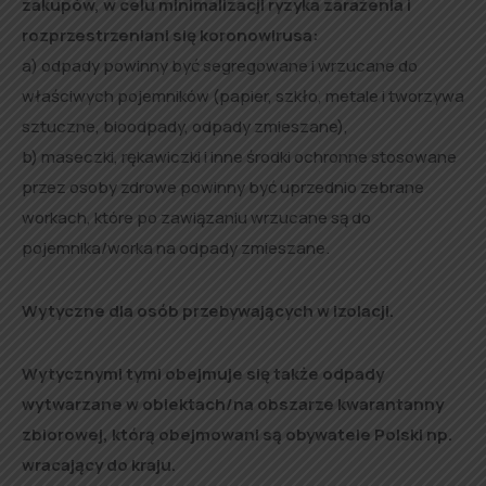
zakupów, w celu minimalizacji ryzyka zarażenia i
rozprzestrzeniani się koronowirusa:
a) odpady powinny być segregowane i wrzucane do
właściwych pojemników (papier, szkło, metale i tworzywa
sztuczne, bioodpady, odpady zmieszane),
b) maseczki, rękawiczki i inne środki ochronne stosowane
przez osoby zdrowe powinny być uprzednio zebrane
workach, które po zawiązaniu wrzucane są do
pojemnika/worka na odpady zmieszane.
Wytyczne dla osób przebywających w izolacji.
Wytycznymi tymi obejmuje się także odpady
wytwarzane w obiektach/na obszarze kwarantanny
zbiorowej, którą obejmowani są obywatele Polski np.
wracający do kraju.