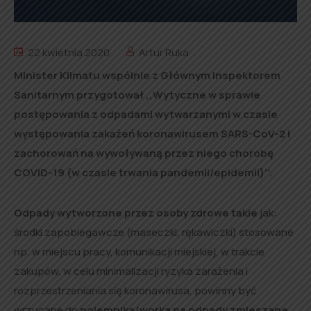
22 kwietnia 2020
Artur Ruka
Minister Klimatu wspólnie z Głównym Inspektorem
Sanitarnym przygotował ,,Wytyczne w sprawie
postępowania z odpadami wytwarzanymi w czasie
występowania zakażeń koronawirusem SARS-CoV-2 i
zachorowań na wywoływaną przez niego chorobę
COVID-19 (w czasie trwania pandemii/epidemii)’’.
Odpady wytworzone przez osoby zdrowe takie
jak:
środki zapobiegawcze (maseczki, rękawiczki) stosowane
np. w miejscu pracy, komunikacji miejskiej, w trakcie
zakupów, w celu minimalizacji ryzyka zarażenia i
rozprzestrzeniania się koronawirusa, powinny być
wrzucane do
pojemnika/worka na odpady zmieszane.