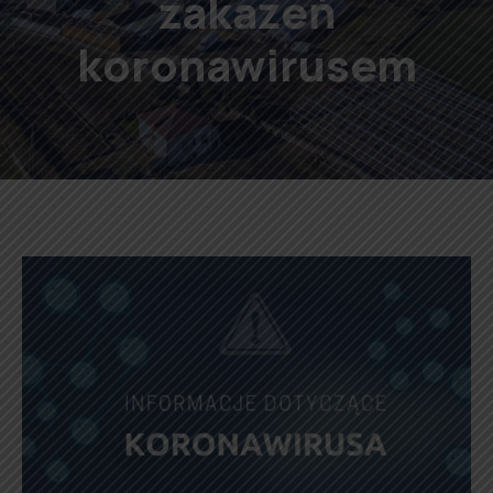
zakażeń
koronawirusem