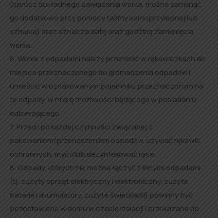
(oprócz dokładnego zawiązania worka, można zamknąć
go dodatkowo przy pomocy taśmy samoprzylepnej lub
sznurka) oraz oznacza datę oraz godzinę zamknięcia
worka.
6. Worek z odpadami należy przenieść w rękawiczkach do
miejsca przeznaczonego do gromadzenia odpadów i
umieścić w oznakowanym pojemniku przeznaczonym na
te odpady, w miarę możliwości będącego w posiadaniu
odbierającego.
7. Przed i po każdej czynności związanej z
pakowaniem/przenoszeniem odpadów, używać rękawic
ochronnych, myć i/lub dezynfekować ręce.
8. Odpady, których nie można łączyć z innymi odpadami
(tj. zużyty sprzęt elektryczny i elektroniczny, zużyte
baterie i akumulatory, zużyte świetlówki) powinny być
pozostawione w domu w czasie izolacji i przekazane do