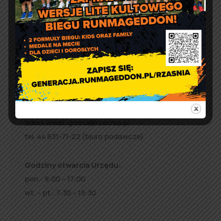
Kontakt
Urząd Gminy w Rząśni
ul. 1 Maja 37
98 – 332 Rząśnia
e-doręczenia:
AE:PL-57726-56911-GBSAJ-23
adres email:
gmina@rzasnia.pl
tel. 44 631-71-22 (biuro podawcze)
Godziny otwarcia Urzędu:
pon.: 9:00 – 17:00
wt. – pt.: 7:30 – 15:30