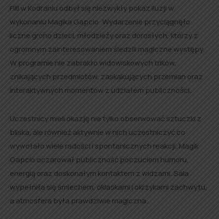
Filii w Kodraniu odbył się niezwykły pokaz iluzji w
wykonaniu Magika Gapcio. Wydarzenie przyciągnęło
liczne grono dzieci, młodzieży oraz dorosłych, którzy z
ogromnym zainteresowaniem śledzili magiczne występy.
W programie nie zabrakło widowiskowych trików,
znikających przedmiotów, zaskakujących przemian oraz
interaktywnych momentów z udziałem publiczności.
Uczestnicy mieli okazję nie tylko obserwować sztuczki z
bliska, ale również aktywnie w nich uczestniczyć co
wywołało wiele radości i spontanicznych reakcji. Magik
Gapcio oczarował publiczność poczuciem humoru,
energią oraz doskonałym kontaktem z widzami. Sala
wypełniła się śmiechem, oklaskami i okrzykami zachwytu,
a atmosfera była prawdziwie magiczna.