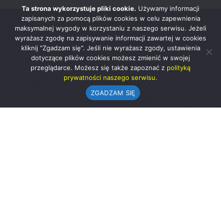
Ta strona wykorzystuje pliki cookie.
Używamy informacji
zapisanych za pomocą plików cookies w celu zapewnienia
maksymalnej wygody w korzystaniu z naszego serwisu. Jeżeli
wyrażasz zgodę na zapisywanie informacji zawartej w cookies
kliknij "Zgadzam się". Jeśli nie wyrażasz zgody, ustawienia
dotyczące plików cookies możesz zmienić w swojej
przeglądarce. Możesz się także zapoznać z
polityką
prywatności naszego serwisu.
ZGADZAM SIĘ
Urząd Gminy w Rząśni
ul. 1 Maja 37
98-332 Rząśnia
AE:PL-57726-56911-GBSAJ-23 (e-doręczenia)
gmina@rzasnia.pl