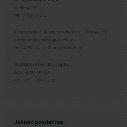
ul. 1 Maja 37
98 – 332 Rząśnia
e-doręczenia:
AE:PL-57726-56911-GBSAJ-23
adres email:
gmina@rzasnia.pl
tel. 44 631-71-22 (biuro podawcze)
Godziny otwarcia Urzędu:
pon.: 9:00 – 17:00
wt. – pt.: 7:30 – 15:30
Jakość powietrza