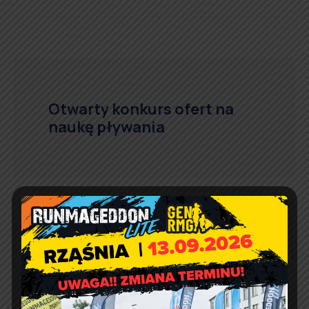
Otwarty konkurs ofert na
naukę pływania
Szkolenie dla rolników z
terenu powiatu
pajęczańskiego nt.
płatności bezpośrednich