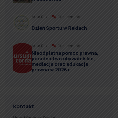
Artur Ruka
Comment off
Dzień Sportu w Reklach
Artur Ruka
Comment off
Nieodpłatna pomoc prawna,
poradnictwo obywatelskie,
mediacja oraz edukacja
prawna w 2026 r.
Kontakt
Urząd Gminy w Rząśni