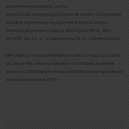
pojemników na odpady „suche”.
Dotychczas obowiązujący pojemnik zielony z żółtą klapą
zostanie wymieniony na pojemnik w kolorze żółtym.
Wymiany pojemników będzie dokonywać firma ,,EKO-
REGION” Sp. z o. o., ul. Bawełniana 18, 97-400 Bełchatów.
Mieszkańcy wyżej wymienionych miejscowości proszeni
są, aby w dniu odbioru odpadów pozostawić pojemnik
zielony z żółtą klapą w miejscu dotychczasowego odbioru
do dnia 20 września 2018 r.