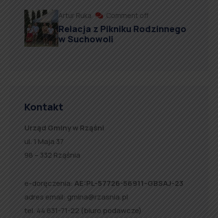
Artur Ruka
Comment off
Relacja z Pikniku Rodzinnego
w Suchowoli
Kontakt
Urząd Gminy w Rząśni
ul. 1 Maja 37
98 – 332 Rząśnia
e-doręczenia:
AE:PL-57726-56911-GBSAJ-23
adres email:
gmina@rzasnia.pl
tel. 44 631-71-22 (biuro podawcze)