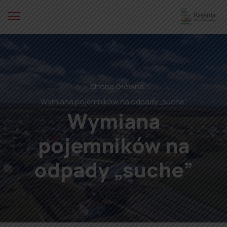
⌂
Strona Główna
Wymiana pojemników na odpady „suche”
Wymiana
pojemników na
odpady „suche”