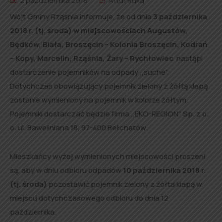
2 października 2018
Artur Ruka
Wójt Gminy Rząśnia informuje, że od dnia
3 października
2018 r. (tj. środa) w miejscowościach Augustów,
Będków, Biała, Broszęcin – Kolonia Broszęcin, Kodrań
– Kopy, Marcelin, Rząśnia, Żary – Rychłowiec
nastąpi
dostarczenie pojemników na odpady ,,suche”.
Dotychczas obowiązujący pojemnik zielony z żółtą klapą
zostanie wymieniony na pojemnik w kolorze żółtym.
Pojemniki dostarczać będzie firma ,,EKO-REGION’’ Sp. z o.
o. ul. Bawełniana 18, 97-400 Bełchatów.
Mieszkańcy wyżej wymienionych miejscowości proszeni
są, aby w dniu odbioru odpadów
10 października 2018 r.
(tj. środa)
pozostawić pojemnik zielony z żółta klapą w
miejscu dotychczasowego odbioru do dnia 12
października.