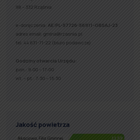
98 – 332 Rząśnia
e-doręczenia:
AE:PL-57726-56911-GBSAJ-23
adres email:
gmina@rzasnia.pl
tel. 44 631-71-22 (biuro podawcze)
Godziny otwarcia Urzędu:
pon.: 9:00 – 17:00
wt. – pt.: 7:30 – 15:30
Jakość powietrza