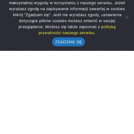
maksymalnej wygody w korzystaniu z naszego serwisu. Jeżeli
wyrażasz zgodę na zapisywanie informacji zawartej w cookies
kliknij "Zgadzam się". Jeśli nie wyrażasz zgody, ustawienia
dotyczące plików cookies możesz zmienić w swojej
przeglądarce. Możesz się także zapoznać z
polityką
prywatności naszego serwisu.
ZGADZAM SIĘ
Urząd Gminy w Rząśni
ul. 1 Maja 37
98-332 Rząśnia
AE:PL-57726-56911-GBSAJ-23 (e-doręczenia)
gmina@rzasnia.pl
44 631-71-22 (biuro podawcze)
Godziny otwarcia Urzędu: