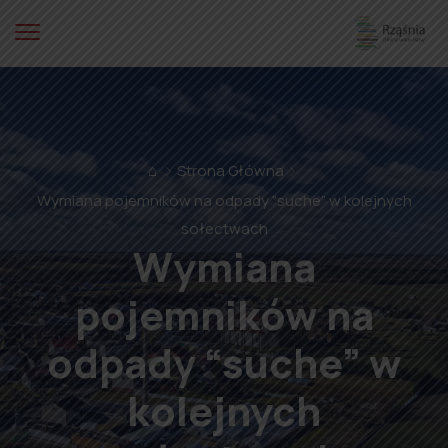
⌂
Strona Główna
Wymiana pojemników na odpady “suche” w kolejnych
sołectwach
Wymiana
pojemników na
odpady “suche” w
kolejnych