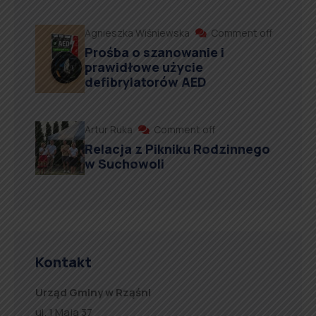
Agnieszka Wiśniewska
Comment off
Prośba o szanowanie i
prawidłowe użycie
defibrylatorów AED
Artur Ruka
Comment off
Relacja z Pikniku Rodzinnego
w Suchowoli
Kontakt
Urząd Gminy w Rząśni
ul. 1 Maja 37