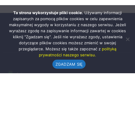
Ta strona wykorzystuje pliki cookie.
Używamy informacji
zapisanych za pomocą plików cookies w celu zapewnienia
maksymalnej wygody w korzystaniu z naszego serwisu. Jeżeli
wyrażasz zgodę na zapisywanie informacji zawartej w cookies
kliknij "Zgadzam się". Jeśli nie wyrażasz zgody, ustawienia
dotyczące plików cookies możesz zmienić w swojej
przeglądarce. Możesz się także zapoznać z
polityką
prywatności naszego serwisu.
ZGADZAM SIĘ
Urząd Gminy w Rząśni
ul. 1 Maja 37
98-332 Rząśnia
AE:PL-57726-56911-GBSAJ-23 (e-doręczenia)
gmina@rzasnia.pl