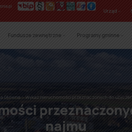
nia.pl
Urząd
Fundusze zewnętrzne
Programy gminne
na Główna
Wykaz nieruchomości przeznaczonych do użyczeni
ości przeznaczonyc
najmu