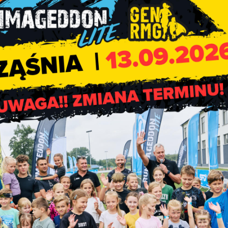
mi
.
Sesja kończąca VIII kadencj
Rady Gminy Rząśni