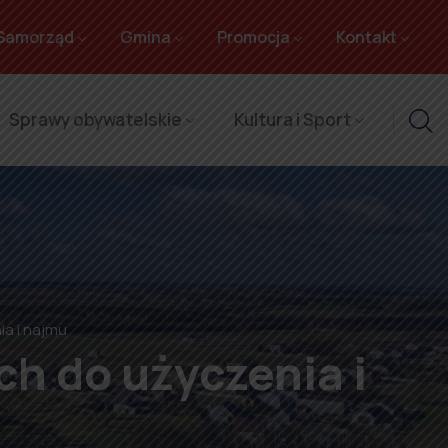
Samorząd
Gmina
Promocja
Kontakt
Sprawy obywatelskie
Kultura i Sport
a i najmu
h do użyczenia i