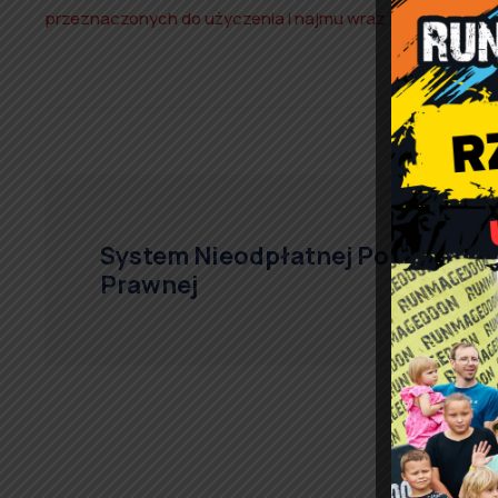
przeznaczonych do użyczenia i najmu wraz z załącznika
System Nieodpłatnej Pomocy
Prawnej