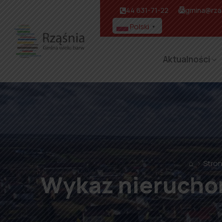
44 631-71-22
gmina@rzas
Polski
▼
Aktualności
⌂
Stro
Wykaz nieruchom