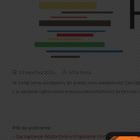
23 kwietnia 2024
Artur Ruka
W załączeniu podajemy do publicznej wiadomości Zarządz
r. w sprawie ogłoszenia wykazu nieruchomości przeznacz
Plik do pobrania:
–
Zarządzenie Wójta Gminy Rząśnia Nr UGO.0050.31.2024 z