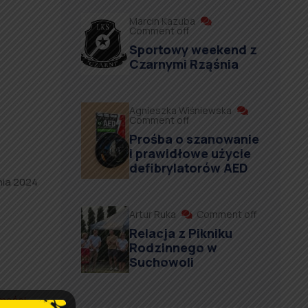
Marcin Kazuba
Comment off
Sportowy weekend z
Czarnymi Rząśnia
Agnieszka Wiśniewska
Comment off
Prośba o szanowanie
i prawidłowe użycie
defibrylatorów AED
nia 2024
Artur Ruka
Comment off
Relacja z Pikniku
Rodzinnego w
Suchowoli
omości