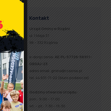
Kontakt
Urząd Gminy w Rząśni
ul. 1 Maja 37
98 – 332 Rząśnia
ę
e-doręczenia:
AE:PL-57726-56911-
a
GBSAJ-23
adres email:
gmina@rzasnia.pl
tel. 44 631-71-22 (biuro podawcze)
Godziny otwarcia Urzędu:
pon.: 9:00 – 17:00
wt. – pt.: 7:30 – 15:30