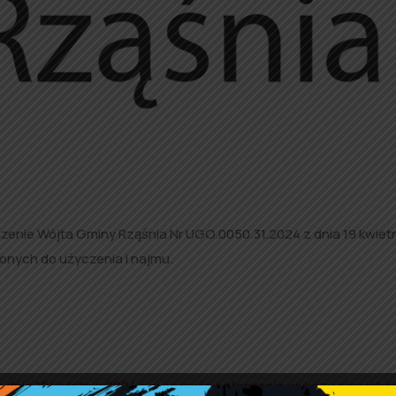
enie Wójta Gminy Rząśnia Nr UGO.0050.31.2024 z dnia 19 kwiet
onych do użyczenia i najmu.
 dnia 19 kwietnia 2024 r. w sprawie ogłoszenia wykazu nieruch