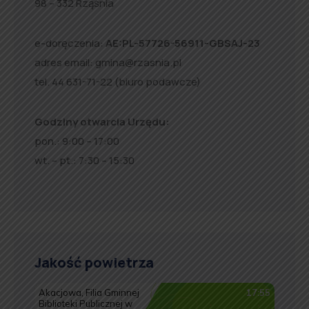
98 – 332 Rząśnia
e-doręczenia:
AE:PL-57726-56911-GBSAJ-23
adres email:
gmina@rzasnia.pl
tel. 44 631-71-22 (biuro podawcze)
Godziny otwarcia Urzędu:
pon.: 9:00 – 17:00
wt. – pt.: 7:30 – 15:30
Jakość powietrza