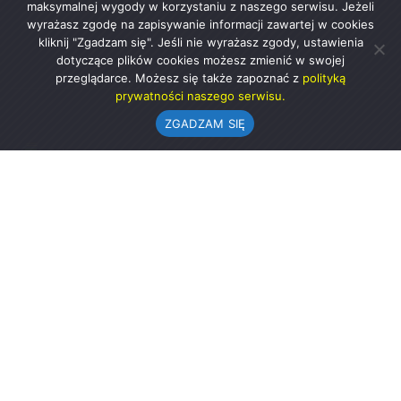
maksymalnej wygody w korzystaniu z naszego serwisu. Jeżeli
wyrażasz zgodę na zapisywanie informacji zawartej w cookies
kliknij "Zgadzam się". Jeśli nie wyrażasz zgody, ustawienia
dotyczące plików cookies możesz zmienić w swojej
przeglądarce. Możesz się także zapoznać z
polityką
prywatności naszego serwisu.
ZGADZAM SIĘ
Urząd Gminy w Rząśni
ul. 1 Maja 37
98-332 Rząśnia
AE:PL-57726-56911-GBSAJ-23 (e-doręczenia)
gmina@rzasnia.pl
44 631-71-22 (biuro podawcze)
Godziny otwarcia Urzędu: