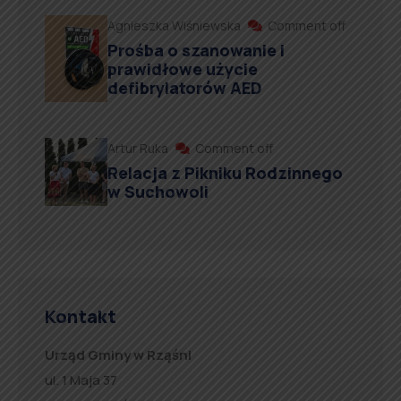
Agnieszka Wiśniewska
Comment off
Prośba o szanowanie i
prawidłowe użycie
defibrylatorów AED
Artur Ruka
Comment off
Relacja z Pikniku Rodzinnego
w Suchowoli
Kontakt
Urząd Gminy w Rząśni
ul. 1 Maja 37