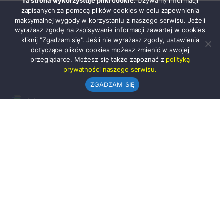
Ta strona wykorzystuje pliki cookie.
Używamy informacji
zapisanych za pomocą plików cookies w celu zapewnienia
maksymalnej wygody w korzystaniu z naszego serwisu. Jeżeli
wyrażasz zgodę na zapisywanie informacji zawartej w cookies
kliknij "Zgadzam się". Jeśli nie wyrażasz zgody, ustawienia
dotyczące plików cookies możesz zmienić w swojej
przeglądarce. Możesz się także zapoznać z
polityką
prywatności naszego serwisu.
ZGADZAM SIĘ
Urząd Gminy w Rząśni
ul. 1 Maja 37
98-332 Rząśnia
AE:PL-57726-56911-GBSAJ-23 (e-doręczenia)
gmina@rzasnia.pl
44 631-71-22 (biuro podawcze)