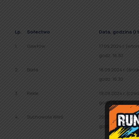
Lp.
Sołectwo
Data, godzina (I 
1.
Gawłów
17.09.2024 r. (wtor
godz. 16.30
2.
Biała
18.09.2024 r. (środ
godz. 16.30
3.
Rekle
19.09.2024 r. (czw
godz. 16.30
4.
Suchowola Wieś
20.09.2024 r. (piąt
godz. 16.30