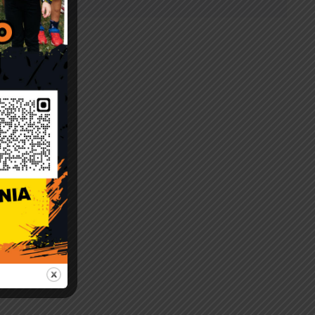
e
u
ęcinie
i
w i Rad