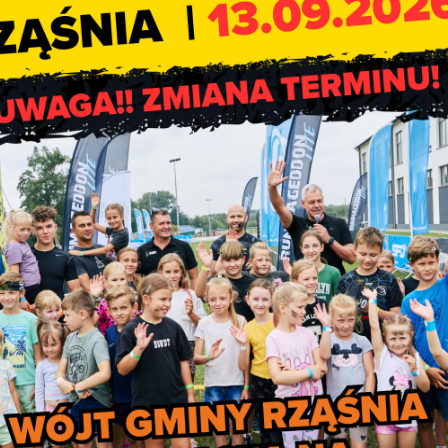
ek)
20.09.2024 r. (piątek)
Remiza OSP w Such
godz. 18.30
artek)
26.09.2024 r. (czwartek)
Remiza OSP w Zielęc
godz. 17.00
ek)
27.09.2024 r. (piątek)
Remiza OSP w Stróż
godz. 17.00
edziałek)
30.09.2024 r. (poniedziałek)
Dom Pani Sołtys
godz. 17.00
iedziałek)
30.09.2024 r. (poniedziałek)
Budynek byłej szko
Godz. 18.30
ek)
01.10.2024 r. (wtorek)
Świetlica w Będkowi
godz. 17.00