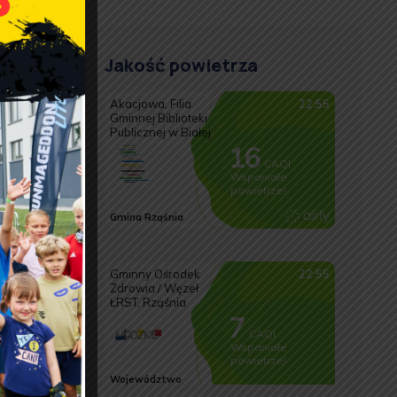
owoli
Jakość powietrza
inie
y
ły
e