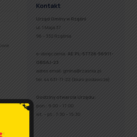
Kontakt
Urząd Gminy w Rząśni
ul. 1 Maja 37
98 – 332 Rząśnia
owie
e-doręczenia:
AE:PL-57726-56911-
GBSAJ-23
adres email:
gmina@rzasnia.pl
tel. 44 631-71-22 (biuro podawcze)
Godziny otwarcia Urzędu:
pon.: 9:00 – 17:00
wt. – pt.: 7:30 – 15:30
owoli