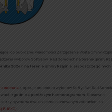
jącej do publicznej wiadomości Zarządzenie Wójta Gminy Rząśn
ządzenia wyborów Sołtysów i Rad Sołeckich na terenie gminy Rzą
nika 2024 r. na terenie gminy Rząśnia i jej poszczególnych
do pobrania
), opisuje procedurę wyborów Sołtysów i Rad Sołeck
ctwach
zgodnie z poniższym harmonogramem
. Stosowne
ą otrzymywać na dwa dni przed planowanym zebraniem za
ji BLISKO)
.