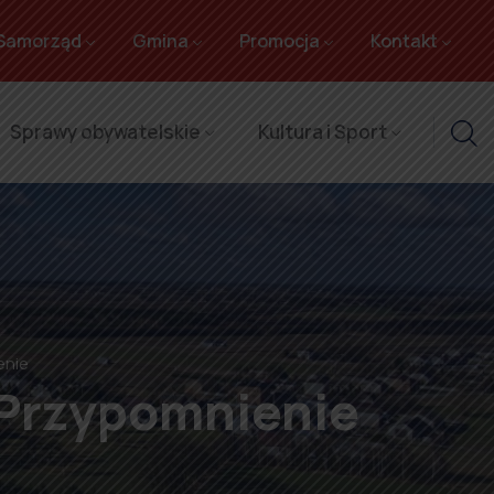
Samorząd
Gmina
Promocja
Kontakt
Sprawy obywatelskie
Kultura i Sport
enie
 Przypomnienie