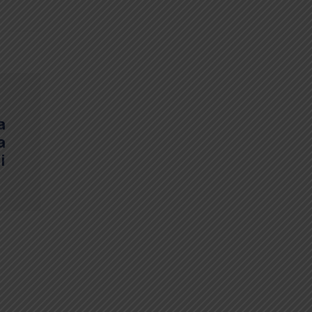
a
a
i