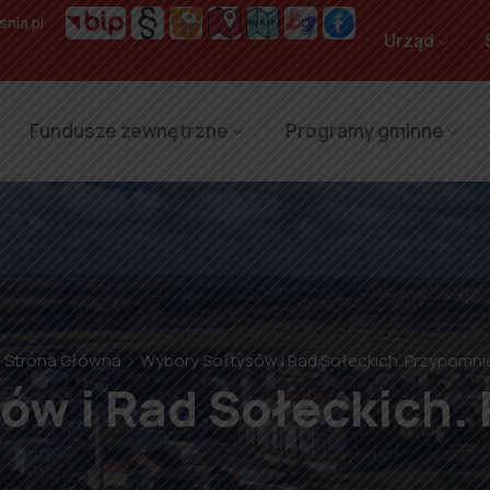
nia.pl
Urząd
Fundusze zewnętrzne
Programy gminne
Strona Główna
Wybory Sołtysów i Rad Sołeckich. Przypomni
ów i Rad Sołeckich.