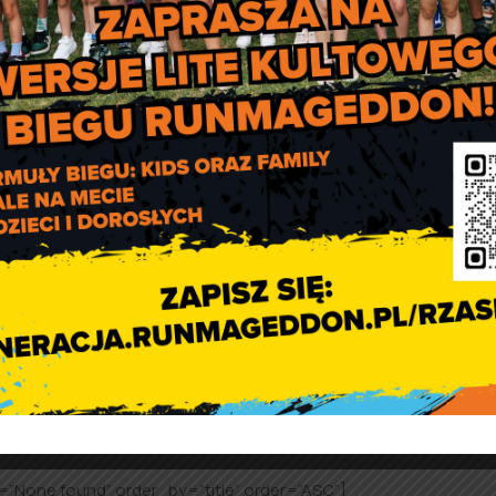
ek)
01.10.2024 r. (wtorek)
Świetlica w Będkowi
godz. 18.30
a)
02.10.2024 r. (środa)
Świetlica w Kodrani
godz. 17.00
rtek)
03.10.2024 r. (czwartek)
Remiza OSP w Brosz
godz. 17.00
k)
04.10.2024 r. (piątek)
Remiza OSP w Rząśn
godz. 17.00
dnia 2 sierpnia 2024 r. w sprawie
z
arządzenia wyborów Sołtysó
=”None found” order_by=”title” order=”ASC”]