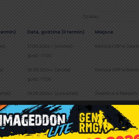
Szukaj:
termin)
Data, godzina (II termin)
Miejsce
ek)
17.09.2024 r. (wtorek)
Remiza OSP w Gawł
godz. 17.00
a)
18.09.2024 r. (środa)
Remiza OSP w Białej
godz. 17.00
artek)
19.09.2024 r. (czwartek)
Świetlica w Reklach
godz. 17.00
ek)
20.09.2024 r. (piątek)
Remiza OSP w Such
godz. 17.00