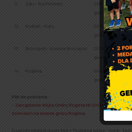
11.
Żary - Rychłowiec
01.10.2024 r. (wtor
godz.18.00
12.
Kodrań - Kopy
02.10.2024 r. (środ
godz. 16.30
13.
Broszęcin - Kolonia Broszęcin
03.10.2024 r. (czwa
godz. 16.30
14.
Rząśnia
04.10.2024 r. (piąte
godz. 16.30
Plik do pobrania:
–
Zarządzenie Wójta Gminy Rząśnia Nr UGO.0050.61.2024 z 
Sołeckich na terenie gminy Rząśnia
.
[custom-related-posts title=”Podobne wpisy:” none_text