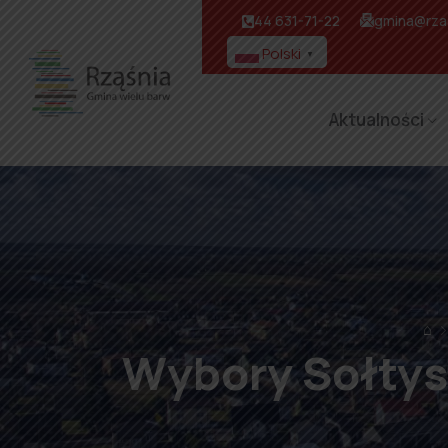
44 631-71-22
gmina@rzas
Polski
▼
Aktualności
⌂
Wybory Sołtys