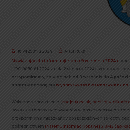
16 września 2024
Artur Ruka
Nawiązując do informacji z dnia 9 września 2024 r.
poda
UGO.0050.61.2024 z dnia 2 sierpnia 2024 r. w sprawie zar
przypominamy, że w dniach od 9 września do 4 paździer
sołectw odbędą się
Wybory Sołtysów i Rad Sołeckich
.
Wskazane zarządzenie (
znajdujące się poniżej w plikach 
wskazuje terminy tych wyborów w poszczególnych sołe
przypomnienia mieszkańcy poszczególnych sołectw będ
pośrednictwem
systemu informacji lokalnej SISMS (aplikac