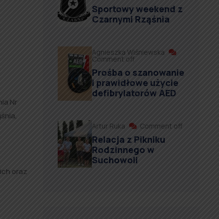
Sportowy weekend z
Czarnymi Rząśnia
Agnieszka Wiśniewska
Comment off
Prośba o szanowanie
i prawidłowe użycie
defibrylatorów AED
ia Nr
śnia,
Artur Ruka
Comment off
Relacja z Pikniku
Rodzinnego w
Suchowoli
ich oraz