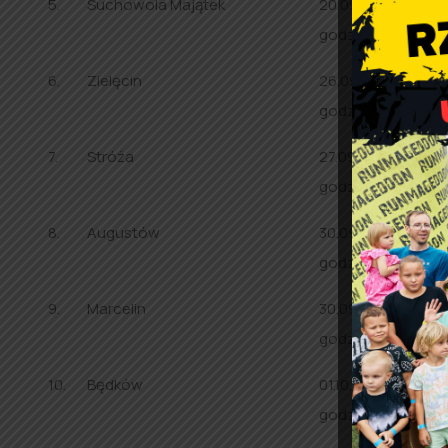
5.
Suchowola Majątek
20.09.2024 r. (piąt
godz. 18.00
6.
Zielęcin
26.09.2024 r. (czw
godz. 16.30
7.
Stróża
27.09.2024 r. (piąt
godz. 16.30
8.
Augustów
30.09.2024 r.(poni
godz.16.30
9.
Marcelin
30.09.2024 r. (pon
godz. 18.00
10.
Będków
01.10.2024 r. (wtor
godz. 16.30