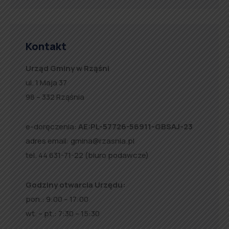
Kontakt
Urząd Gminy w Rząśni
ul. 1 Maja 37
98 – 332 Rząśnia
e-doręczenia:
AE:PL-57726-56911-GBSAJ-23
adres email:
gmina@rzasnia.pl
tel. 44 631-71-22 (biuro podawcze)
Godziny otwarcia Urzędu:
pon.: 9:00 – 17:00
wt. – pt.: 7:30 – 15:30