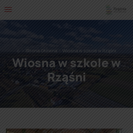
⌂
Strona Główna
Wiosna w szkole w Rząśni
Wiosna w szkole w
Rząśni