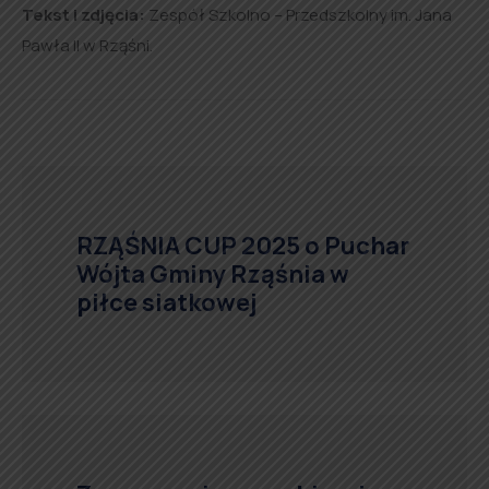
Tekst i zdjęcia:
Zespół Szkolno – Przedszkolny im. Jana
Pawła II w Rząśni.
RZĄŚNIA CUP 2025 o Puchar
Wójta Gminy Rząśnia w
piłce siatkowej