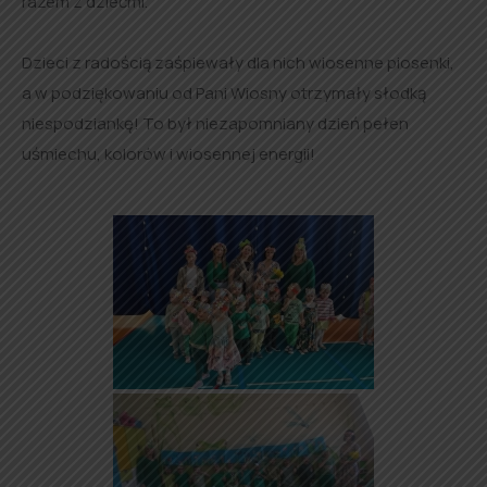
razem z dziećmi.
Dzieci z radością zaśpiewały dla nich wiosenne piosenki,
a w podziękowaniu od Pani Wiosny otrzymały słodką
niespodziankę! To był niezapomniany dzień pełen
uśmiechu, kolorów i wiosennej energii!