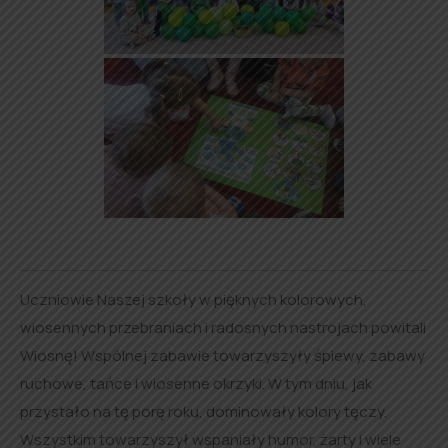
Uczniowie Naszej szkoły w pięknych kolorowych,
wiosennych przebraniach i radosnych nastrojach powitali
Wiosnę! Wspólnej zabawie towarzyszyły śpiewy, zabawy
ruchowe, tańce i wiosenne okrzyki. W tym dniu, jak
przystało na tę porę roku, dominowały kolory tęczy.
Wszystkim towarzyszył wspaniały humor, żarty i wiele