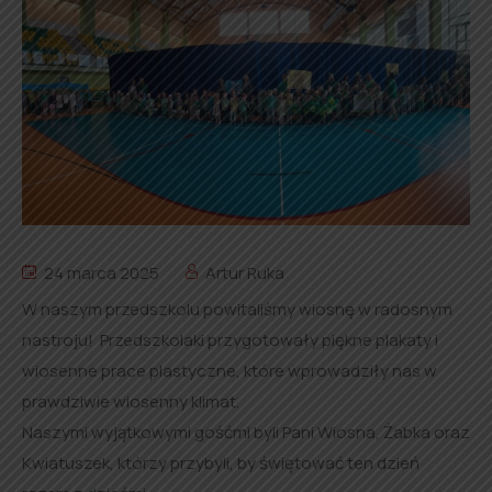
24 marca 2025
Artur Ruka
W naszym przedszkolu powitaliśmy wiosnę w radosnym
nastroju! Przedszkolaki przygotowały piękne plakaty i
wiosenne prace plastyczne, które wprowadziły nas w
prawdziwie wiosenny klimat.
Naszymi wyjątkowymi gośćmi byli Pani Wiosna, Żabka oraz
Kwiatuszek, którzy przybyli, by świętować ten dzień