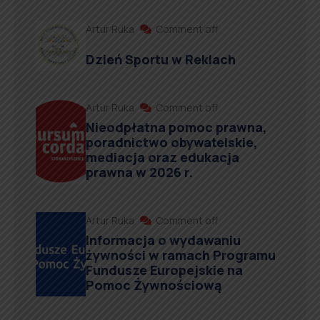
Artur Ruka
Comment off
Dzień Sportu w Reklach
Artur Ruka
Comment off
Nieodpłatna pomoc prawna,
poradnictwo obywatelskie,
mediacja oraz edukacja
prawna w 2026 r.
Artur Ruka
Comment off
Informacja o wydawaniu
żywności w ramach Programu
Fundusze Europejskie na
Pomoc Żywnościową