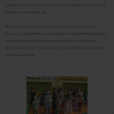
uśmiechów. Wiosenny korowód prowadziła Pani Wiosna,
Żabka oraz Kwiatuszek.
W barwnym i wiosennym korowodzie wytypowano
uczniów z najciekawszymi strojami odzwierciedlającymi
wiosenną aurę. Po głosowaniu wręczono dyplomy
wyróżnionym uczniom. Każdy z uczestników otrzymał
słodki upominek.