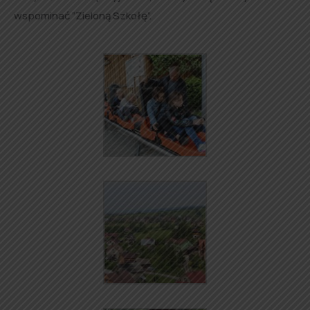
wspominać ”Zieloną Szkołę”.