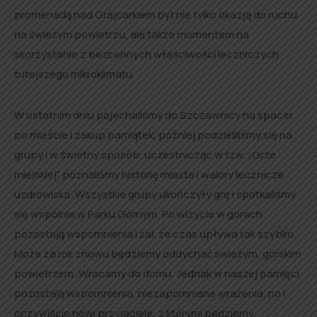
promenadą nad Grajcarkiem był nie tylko okazją do ruchu
na świeżym powietrzu, ale także momentem na
skorzystanie z bezcennych właściwości leczniczych
tutejszego mikroklimatu.
W ostatnim dniu pojechaliśmy do Szczawnicy na spacer
po mieście i zakup pamiątek, później podzieliliśmy się na
grupy i w świetny sposób, uczestnicząc w tzw. „Grze
miejskiej” poznaliśmy historię miasta i walory lecznicze
uzdrowiska. Wszystkie grupy ukończyły grę i spotkaliśmy
się wspólnie w Parku Górnym. Po wizycie w górach
pozostają wspomnienia i żal, że czas upływa tak szybko.
Może za rok znowu będziemy oddychać świeżym, górskim
powietrzem. Wracamy do domu. Jednak w naszej pamięci
pozostają wspomnienia, niezapomniane wrażenia, no i
oczywiście nowi przyjaciele, z którymi będziemy