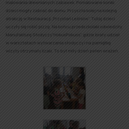
malowania drewnianych zabawek. Pomalowane koniki
dzieci mogły zabrać do domu. Przyszła kolej na kolejną
atrakcję w Restauracji „Przystań Leśniów”. Tutaj dzieci
uczyły się robić pizzę. Na końcu przedszkolaki odwiedziły
Manufakturę Słodyczy”HokusPokuss”, gdzie brały udział
w warsztatach wytwarzania słodyczy i na pamiątkę
wizyty otrzymały lizaki. To był miły dzień pełen wrażeń.