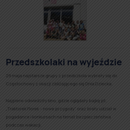
Przedszkolaki na wyjeździe
29 maja najstarsze grupy z przedszkola wybrały się do
Częstochowy z okazji zbliżającego się Dnia Dziecka.
Najpierw odwiedziły kino, gdzie oglądały bajkę pt.
„Traktorek Florek – nowe przygody” oraz brały udział w
pogadance i konkursach na temat bezpieczeństwa
podczas wakacji.