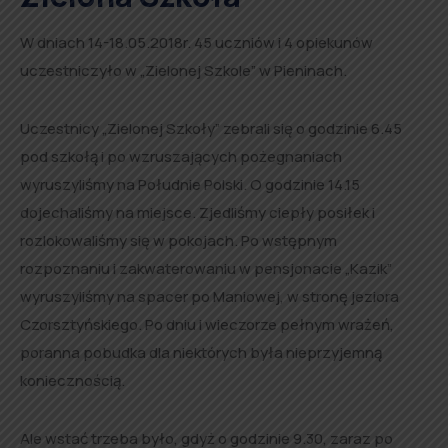
W dniach 14-18.05.2018r. 45 uczniów i 4 opiekunów
uczestniczyło w „Zielonej Szkole” w Pieninach.
Uczestnicy „Zielonej Szkoły” zebrali się o godzinie 6.45
pod szkołą i po wzruszających pożegnaniach
wyruszyliśmy na Południe Polski. O godzinie 14.15
dojechaliśmy na miejsce. Zjedliśmy ciepły posiłek i
rozlokowaliśmy się w pokojach. Po wstępnym
rozpoznaniu i zakwaterowaniu w pensjonacie „Kazik”
wyruszyliśmy na spacer po Maniowej, w stronę jeziora
Czorsztyńskiego. Po dniu i wieczorze pełnym wrażeń,
poranna pobudka dla niektórych była nieprzyjemną
koniecznością.
Ale wstać trzeba było, gdyż o godzinie 9.30, zaraz po