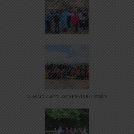
Wieści z ZSP im. Jana Pawła II w Rząśni