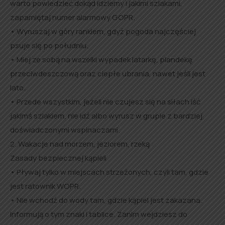
warto powiedzieć dokąd idziemy i jakimi szlakami,
zapamiętaj numer alarmowy GOPR.
• Wyruszaj w góry rankiem, gdyż pogoda najczęściej
psuje się po południu.
• Miej ze sobą na wszelki wypadek latarkę, plandekę
przeciwdeszczową oraz ciepłe ubrania, nawet jeśli jest
lato.
• Przede wszystkim, jeżeli nie czujesz się na siłach iść
jakimś szlakiem, nie idź albo wyrusz w grupie z bardziej
doświadczonymi wspinaczami.
2. Wakacje nad morzem, jeziorem, rzeką
Zasady bezpiecznej kąpieli
• Pływaj tylko w miejscach strzeżonych, czyli tam, gdzie
jest ratownik WOPR.
• Nie wchodź do wody tam, gdzie kąpiel jest zakazana.
Informują o tym znaki i tablice. Zanim wejdziesz do