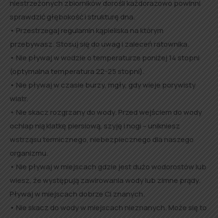
niestrzeżonych zbiorników dorośli każdorazowo powinni
sprawdzić głębokość i strukturę dna.
• Przestrzegaj regulamin kąpieliska na którym
przebywasz. Stosuj się do uwag i zaleceń ratownika.
• Nie pływaj w wodzie o temperaturze poniżej 14 stopni
(optymalna temperatura 22-25 stopni).
• Nie pływaj w czasie burzy, mgły, gdy wieje porywisty
wiatr.
• Nie skacz rozgrzany do wody. Przed wejściem do wody
ochlap nią klatkę piersiową, szyję i nogi – unikniesz
wstrząsu termicznego, niebezpiecznego dla naszego
organizmu.
• Nie pływaj w miejscach gdzie jest dużo wodorostów lub
wiesz, że występują zawirowania wody lub zimne prądy.
Pływaj w miejscach dobrze Ci znanych.
• Nie skacz do wody w miejscach nieznanych. Może się to