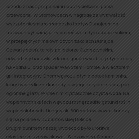
przodu z naszymi paniami nauczycielkami i panią
przewodnik. W Sromowcach w nagrodę za wytrwałość
wyjrzało nieśmiało słoneczko i spływ Dunajcem na
tratwach był samą przyjemnością i miłym odpoczynkiem,
w przepięknych malowniczych zakolach Dunajca.
Czwarty dzień, to rejs po jeziorze Czorsztyńskim,
odwiedziny bacówki, w której górale wyrabiają słynne sery
na Podhalu, oraz spacer Wąwozem Homole, a wieczorem
grill integracyjny. Dnem wąwozu płynie potok Kamionka,
który tworzy liczne kaskady, a w jego korycie znajdują się
ogromne głazy. Płynie nim krystalicznie czysta woda. Na
wapiennych skałach wąwozu rosną rzadkie gatunki roślin
wapieniolubnych. Liczący ok. 800 metrów wąwóz kończy
się na polanie w Dubantowskiej Dolince.
Drugim punktem naszej wycieczki było urokliwe
miasteczko uzdrowiskowe – Szczawnica. Spacer