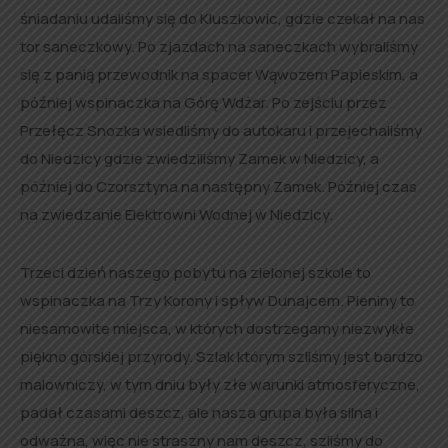
śniadaniu udaliśmy się do Kluszkowic, gdzie czekał na nas
tor saneczkowy. Po zjazdach na saneczkach wybraliśmy
się z panią przewodnik na spacer Wąwozem Papieskim, a
później wspinaczka na Górę Wdżar. Po zejściu przez
Przełęcz Snozka wsiedliśmy do autokaru i przejechaliśmy
do Niedzicy gdzie zwiedziliśmy Zamek w Niedzicy, a
później do Czorsztyna na następny Zamek. Później czas
na zwiedzanie Elektrowni Wodnej w Niedzicy.
Trzeci dzień naszego pobytu na zielonej szkole to
wspinaczka na Trzy Korony i spływ Dunajcem. Pieniny to
niesamowite miejsca, w których dostrzegamy niezwykłe
piękno górskiej przyrody. Szlak którym szliśmy jest bardzo
malowniczy, w tym dniu były złe warunki atmosferyczne,
padał czasami deszcz, ale nasza grupa była silna i
odważna, więc nie straszny nam deszcz, szliśmy do