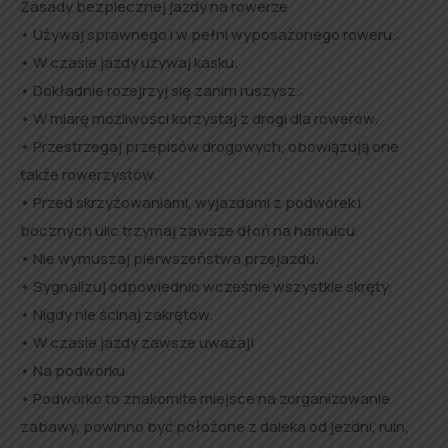
Zasady bezpiecznej jazdy na rowerze
• Używaj sprawnego i w pełni wyposażonego roweru.
• W czasie jazdy używaj kasku.
• Dokładnie rozejrzyj się zanim ruszysz.
• W miarę możliwości korzystaj z drogi dla rowerów.
• Przestrzegaj przepisów drogowych, obowiązują one
także rowerzystów.
• Przed skrzyżowaniami, wyjazdami z podwórek i
bocznych ulic trzymaj zawsze dłoń na hamulcu.
• Nie wymuszaj pierwszeństwa przejazdu.
• Sygnalizuj odpowiednio wcześnie wszystkie skręty.
• Nigdy nie ścinaj zakrętów.
• W czasie jazdy zawsze uważaj!
• Na podwórku
• Podwórko to znakomite miejsce na zorganizowanie
zabawy, powinno być położone z daleka od jezdni, ruin,