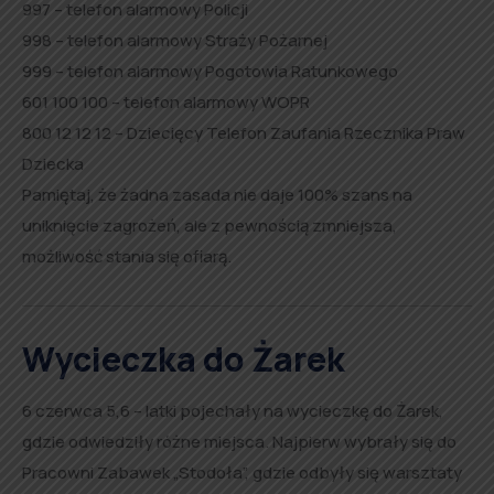
997 – telefon alarmowy Policji
998 – telefon alarmowy Straży Pożarnej
999 – telefon alarmowy Pogotowia Ratunkowego
601 100 100 – telefon alarmowy WOPR
800 12 12 12 – Dziecięcy Telefon Zaufania Rzecznika Praw
Dziecka
Pamiętaj, że żadna zasada nie daje 100% szans na
uniknięcie zagrożeń, ale z pewnością zmniejsza,
możliwość stania się ofiarą.
Wycieczka do Żarek
6 czerwca 5,6 – latki pojechały na wycieczkę do Żarek,
gdzie odwiedziły różne miejsca. Najpierw wybrały się do
Pracowni Zabawek „Stodoła”, gdzie odbyły się warsztaty