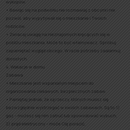
wykopów.
• Bawiąc się na podwórku nie rozmawiaj z obcymi i nie
pozwól, aby wypytywali się o mieszkanie i Twoich
rodziców.
• Zwracaj uwagę na nieznajomych kręcących się w
pobliżu mieszkania. Może to być włamywacz. Spróbuj
zapamiętać wygląd obcego. W razie potrzeby zaalarmuj
dorosłych.
4. Wakacje w domu
Zabawa
• Mieszkanie jest wspaniałym miejscem do
organizowania ciekawych, bezpiecznych zabaw.
• Pamiętaj jednak, że są rzeczy, których musisz się
bezwzględnie wystrzegać w swoich zabawach. Są to:1)
gaz – możesz się nim zatruć lub spowodować wybuch,
2) prąd elektryczny – może Cię porazić,