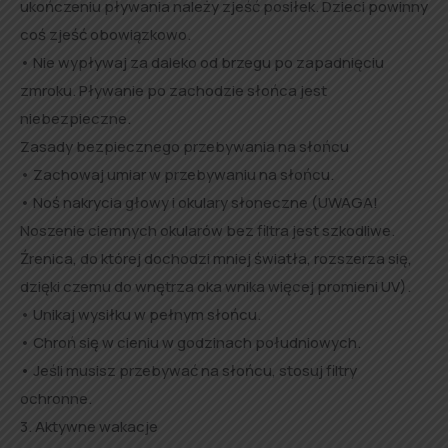
ukończeniu pływania należy zjeść posiłek. Dzieci powinny
coś zjeść obowiązkowo.
• Nie wypływaj za daleko od brzegu po zapadnięciu
zmroku. Pływanie po zachodzie słońca jest
niebezpieczne.
Zasady bezpiecznego przebywania na słońcu
• Zachowaj umiar w przebywaniu na słońcu.
• Noś nakrycia głowy i okulary słoneczne (UWAGA!
Noszenie ciemnych okularów bez filtra jest szkodliwe.
Źrenica, do której dochodzi mniej światła, rozszerza się,
dzięki czemu do wnętrza oka wnika więcej promieni UV).
• Unikaj wysiłku w pełnym słońcu.
• Chroń się w cieniu w godzinach południowych.
• Jeśli musisz przebywać na słońcu, stosuj filtry
ochronne.
3. Aktywne wakacje