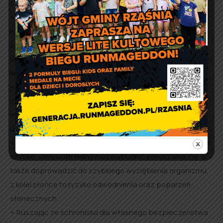
1. Wakacje w górach
• Aby bezpiecznie chodzić po górach trzeba mieć
kondycję, a także dużą wiedzę na temat tego, jak robić to
bezpiecznie, nie oznacza to wcale, że taki sposób
spędzania wolnego czasu ograniczony jest do niewielkiej i
wąskiej grupki osób.
• Wybierając się w podróż po górskich szlakach należy
zaopatrzyć się w dobre buty i ubranie.
• Pamiętaj, żeby nie wyruszać w góry bez opieki
dorosłych.
• Co ważne pogoda w górach może zmienić się niezwykle
szybko, silny wiatr halny może utrudnić poruszanie się, a
także doprowadzić do szybkiego wyziębienia organizmu,
z kolei słońce to ryzyko odwodnienia oraz poparzeń
słonecznych.
• Ruszając ze schroniska dla własnego bezpieczeństwa