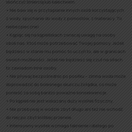
skończyć śmiercią lub kalectwem.
• Nie baw się w przytapianie innych osób korzystających
z wody, spychanie do wody z pomostów, z materacy. To
niebezpieczne!
• Kąpiąc się na kąpieliskach zwracaj uwagę na osoby
obok nas. Ktoś może potrzebować Twojej pomocy. Jeżeli
będziesz w stanie mu pomóc to uczyń to, ale w granicach
swoich możliwości. Jeżeli nie będziesz się czuł na siłach
to zawiadom inne osoby.
• Nie pływaj bezpośrednio po posiłku – zimna woda może
doprowadzić do bolesnego skurczu żołądka, co może
ponieść za sobą bardzo poważne konsekwencje.
• Po kąpieli nie jest wskazany duży wysiłek fizyczny.
• Nie przebywaj w wodzie zbyt długo ani też nie wchodź
do niej po zbyt krótkiej przerwie.
• Intensywny wysiłek wzmaga łaknienie i dlatego po