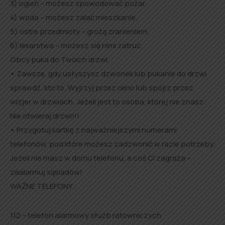
3) ogień – możesz spowodować pożar,
4) woda – możesz zalać mieszkanie,
5) ostre przedmioty – grożą zranieniem,
6) lekarstwa – możesz się nimi zatruć.
Obcy puka do Twoich drzwi
• Zawsze, gdy usłyszysz dzwonek lub pukanie do drzwi
sprawdź, kto to. Wyjrzyj przez okno lub spójrz przez
wizjer w drzwiach. Jeżeli jest to osoba, której nie znasz:
Nie otwieraj drzwi!!!
• Przygotuj kartkę z najważniejszymi numerami
telefonów, pod które możesz zadzwonić w razie potrzeby.
Jeżeli nie masz w domu telefonu, a coś Ci zagraża –
zaalarmuj sąsiadów!
WAŻNE TELEFONY
112 – telefon alarmowy służb ratowniczych