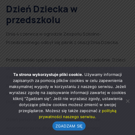
Dzień Dziecka w
przedszkolu
Dnia 4 czerwca w ogrodzie Zespołu Szkolno-
Przedszkolnego odbył się piknik z okazji Dnia Dziecka.
Przedszkolaki spędziły ten dzień bardzo radośnie. Dzieci
uczestniczyły aktywnie w przeróżnych atrakcjach i
Ta strona wykorzystuje pliki cookie.
Używamy informacji
zabawach tj. balonami, malowanie twarzy, puszczanie
zapisanych za pomocą plików cookies w celu zapewnienia
baniek mydlanych, grze w piłkę nożną. Nie zabrakło
maksymalnej wygody w korzystaniu z naszego serwisu. Jeżeli
wyrażasz zgodę na zapisywanie informacji zawartej w cookies
również słodkiego poczęstunku i grillowanych kiełbasek.
kliknij "Zgadzam się". Jeśli nie wyrażasz zgody, ustawienia
Przedszkolaki w salach otrzymały równiez prezenty.
dotyczące plików cookies możesz zmienić w swojej
przeglądarce. Możesz się także zapoznać z
polityką
prywatności naszego serwisu.
Dzień pełen wrażeń szybko się skończył, ale
ZGADZAM SIĘ
wspomnienia na długo pozostaną w pamięci.