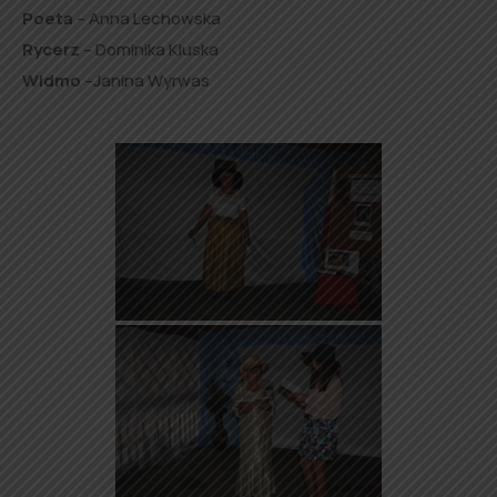
Poeta
– Anna Lechowska
Rycerz
– Dominika Kluska
Widmo
–
Janina Wyrwas