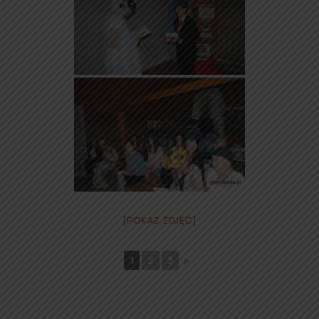
[POKAZ ZDJĘĆ]
1
2
3
►