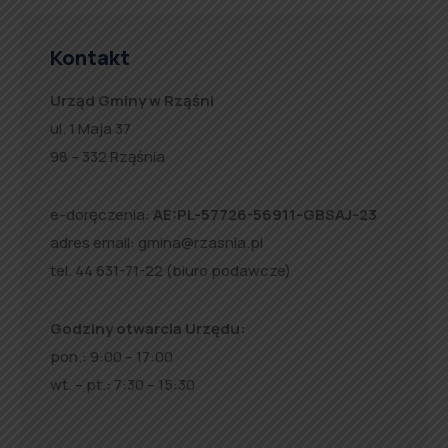
Kontakt
Urząd Gminy w Rząśni
ul. 1 Maja 37
98 – 332 Rząśnia
e-doręczenia:
AE:PL-57726-56911-GBSAJ-23
adres email:
gmina@rzasnia.pl
tel. 44 631-71-22 (biuro podawcze)
Godziny otwarcia Urzędu:
pon.: 9:00 – 17:00
wt. – pt.: 7:30 – 15:30