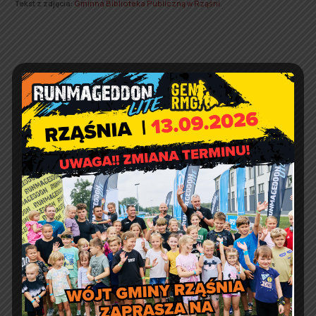
Tekst z zdjęcia:
Gminna Biblioteka Publiczną w Rząśni
.
Gminne zawody sportowo-
pożarnicze
Zaproszenie na XIX
Międzynarodową Wystawę