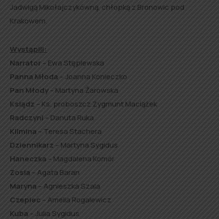
Jadwigą Mikołajczykówną, chłopką z Bronowic pod
Krakowem.
Wystąpili:
Narrator
– Ewa Stęplewska
Panna Młoda
– Joanna Konieczko
Pan Młody
– Martyna Żarowska
Ksiądz
– Ks. proboszcz Zygmunt Maciążek
Radczyni
– Danuta Ruka
Klimina
– Teresa Stachera
Dziennikarz
– Martyna Sygidus
Haneczka
– Magdalena Komór
Zosia
– Agata Baran
Maryna
– Agnieszka Szala
Czepiec
–
Amelia Rogalewicz
Kuba
– Julia Sygidus