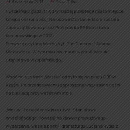
6 września 2017
Artur Ruka
1 września o godz. 13:00 w naszej Bibliotece miała miejsce
kolejna odsłona akcji Narodowe Czytanie, która została
zapoczątkowana przez Prezydenta RP Bronisława
Komorowskiego w 2012 r.
Pierwszą czytaną lekturą był „Pan Tadeusz” Adama
Mickiewicza. W tym roku internauci wybrali „Wesele”
Stanisława Wyspiańskiego.
Wspólne czytanie „Wesela” odbyło się na placu GBP w
Rząśni. Po przedstawieniu zaproszono wszystkich gości
na biesiadę przy weselnym stole.
„Wesele” to najsłynniejszy utwór Stanisława
Wyspiańskiego. Powstał na kanwie prawdziwego
wydarzenia, wesela poety i dramaturga Lucjana Rydla z