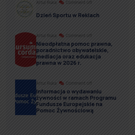
Artur Ruka
Comment off
Dzień Sportu w Reklach
Artur Ruka
Comment off
Nieodpłatna pomoc prawna,
poradnictwo obywatelskie,
mediacja oraz edukacja
prawna w 2026 r.
Artur Ruka
Comment off
Informacja o wydawaniu
żywności w ramach Programu
Fundusze Europejskie na
Pomoc Żywnościową