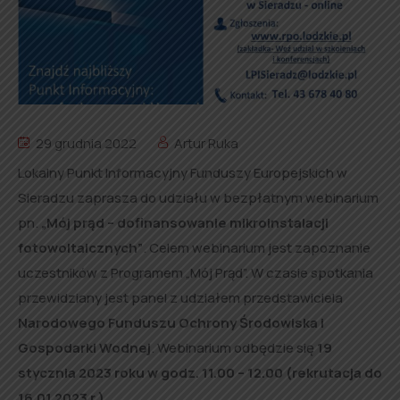
29 grudnia 2022
Artur Ruka
Lokalny Punkt Informacyjny Funduszy Europejskich w
Sieradzu zaprasza do udziału w bezpłatnym webinarium
pn.
„Mój prąd – dofinansowanie mikroinstalacji
fotowoltaicznych”
. Celem webinarium jest zapoznanie
uczestników z Programem „Mój Prąd”. W czasie spotkania
przewidziany jest panel z udziałem przedstawiciela
Narodowego Funduszu Ochrony Środowiska i
Gospodarki Wodnej
. Webinarium odbędzie się
19
stycznia 2023 roku w godz. 11.00 – 12.00
(rekrutacja do
16.01.2023 r.)