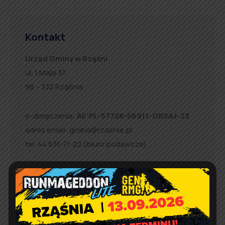
Kontakt
Urząd Gminy w Rząśni
ul. 1 Maja 37
98 – 332 Rząśnia
e-doręczenia:
AE:PL-57726-56911-GBSAJ-23
adres email:
gmina@rzasnia.pl
tel. 44 631-71-22 (biuro podawcze)
Godziny otwarcia Urzędu:
pon.: 9:00 – 17:00
wt. – pt.: 7:30 – 15:30