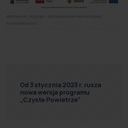
Webinarium „Mój prąd – dofinansowanie mikroinstalacji
fotowoltaicznych”
Od 3 stycznia 2023 r. rusza
nowa wersja programu
„Czyste Powietrze”