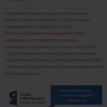
W przypadku chęci wzięcia udziału w webinarium,
prosimy o wypełnienie formularza zgłoszeniowego
dostępnego wraz z niniejszą informacją:
https://rpo.lodzkie.pl/szkolenia-pife/item/5820-
webinarium-pn-moj-prad-dofinansowanie-
mikroinstalacji-fotowoltaicznych
pod przyciskiem „Weź
udział”. Po dokonaniu rejestracji za pomocą formularza
zgłoszeniowego zostanie wysłane potwierdzenie udziału
w webinarium wraz z technicznymi informacjami na temat
sposobu połączenia.