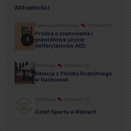
Aktualności
Agnieszka Wiśniewska
Comment off
Prośba o szanowanie i
prawidłowe użycie
defibrylatorów AED
Artur Ruka
Comment off
Relacja z Pikniku Rodzinnego
w Suchowoli
Artur Ruka
Comment off
Dzień Sportu w Reklach