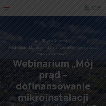
⌂
Strona Główna
Webinarium „Mój prąd – dofinansowanie mikroinstalacji
fotowoltaicznych”
Webinarium „Mój
prąd –
dofinansowanie
mikroinstalacji