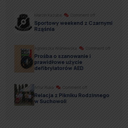
Marcin Kazuba
Comment off
Sportowy weekend z Czarnymi
Rząśnia
Agnieszka Wiśniewska
Comment off
Prośba o szanowanie i
prawidłowe użycie
defibrylatorów AED
Artur Ruka
Comment off
Relacja z Pikniku Rodzinnego
w Suchowoli