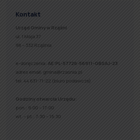
Kontakt
Urząd Gminy w Rząśni
ul. 1 Maja 37
98 – 332 Rząśnia
e-doręczenia:
AE:PL-57726-56911-GBSAJ-23
adres email:
gmina@rzasnia.pl
tel. 44 631-71-22 (biuro podawcze)
Godziny otwarcia Urzędu:
pon.: 9:00 – 17:00
wt. – pt.: 7:30 – 15:30