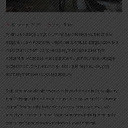
12 lutego 2026
Artur Ruka
W dniu 6 lutego 2026 r. Gminna Biblioteka Publiczna w
Rząśni, Filia w Kodraniu wspólnie z AniLab zorganizowała
warsztaty chemiczno-eksperymentalne z Harrym
Potterem. Podczas warsztatów milusińscy mieli okazję
uczestniczyć w niezwykłej lekcji pełnej naukowych
eksperymentów i dobrej zabawy.
Dzieci samodzielnie tworzyły kryształowe kule, wulkany,
bańki dymne i łapali swoje duszki., a nawet robili własne
„slime”. Warsztaty były nie tylko świetną zabawą, ale
uczyły bezpiecznego eksperymentowania i pomagały
zrozumieć podstawowe prawa fizyki i chemii.