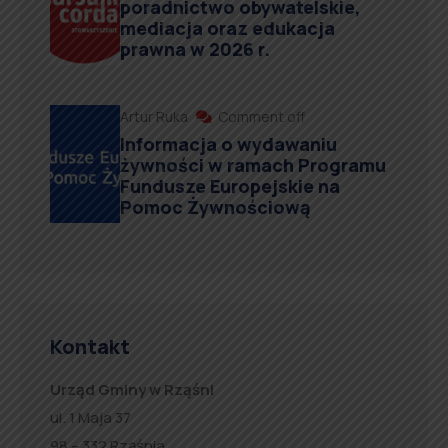
poradnictwo obywatelskie,
mediacja oraz edukacja
prawna w 2026 r.
Artur Ruka
Comment off
Informacja o wydawaniu
żywności w ramach Programu
Fundusze Europejskie na
Pomoc Żywnościową
Kontakt
Urząd Gminy w Rząśni
ul. 1 Maja 37
98 – 332 Rząśnia