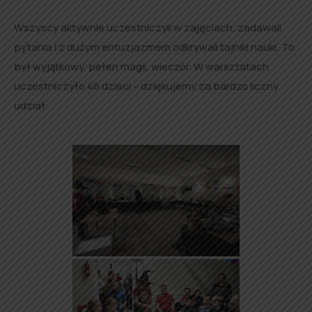
Wszyscy aktywnie uczestniczyli w zajęciach, zadawali
pytania i z dużym entuzjazmem odkrywali tajniki nauki. To
był wyjątkowy, pełen magii, wieczór. W warsztatach
uczestniczyło 46 dzieci – dziękujemy za bardzo liczny
udział