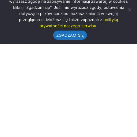
wyrażasz zgodę na zapisywanie informacji zawartej w cookies
kliknij "Zgadzam się". Jeśli nie wyrażasz zgody, ustawienia
dotyczące plików cookies możesz zmienić w swojej
przeglądarce. Możesz się także zapoznać z
polityką
prywatności naszego serwisu.
ZGADZAM SIĘ
Urząd Gminy w Rząśni
ul. 1 Maja 37
98-332 Rząśnia
AE:PL-57726-56911-GBSAJ-23 (e-doręczenia)
gmina@rzasnia.pl
44 631-71-22 (biuro podawcze)
Godziny otwarcia Urzędu:
pon.: 9.00-17.00