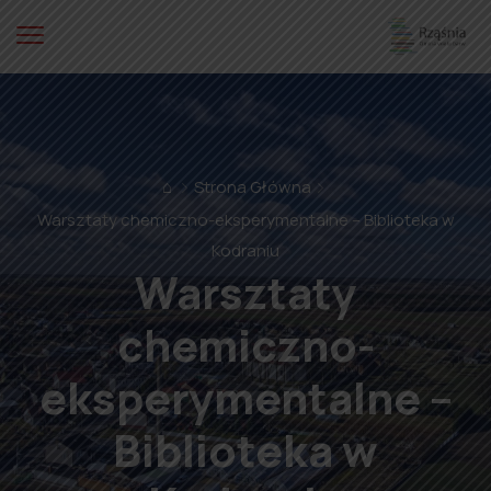
⌂
Strona Główna
Warsztaty chemiczno-eksperymentalne – Biblioteka w
Kodraniu
Warsztaty
chemiczno-
eksperymentalne –
Biblioteka w