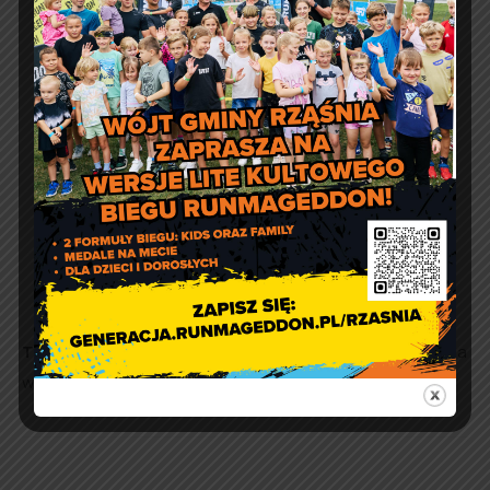
1
2
►
Tekst i zdjęcia:
Gminna Biblioteka Publiczna w Rząśni, Filia
w Kodraniu.