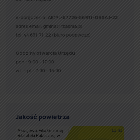
e-doręczenia:
AE:PL-57726-56911-GBSAJ-23
adres email:
gmina@rzasnia.pl
tel. 44 631-71-22 (biuro podawcze)
Godziny otwarcia Urzędu:
pon.: 9:00 – 17:00
wt. – pt.: 7:30 – 15:30
Jakość powietrza